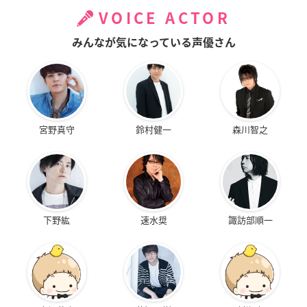
VOICE ACTOR
みんなが気になっている声優さん
宮野真守
鈴村健一
森川智之
下野紘
速水奨
諏訪部順一