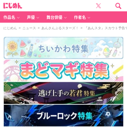
に
じ
め
ん
作品名
声優
舞台俳優
作者名
にじめん
>
ニュース
>
あんさんぶるスターズ！
> 『あんスタ』スカウト予告