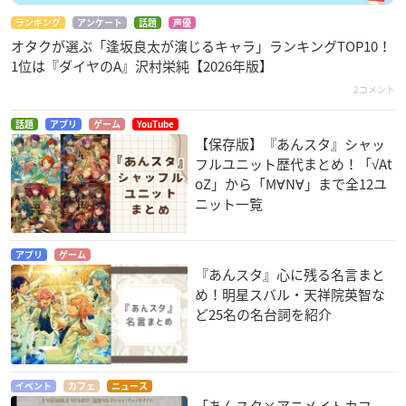
ランキング
アンケート
話題
声優
オタクが選ぶ「逢坂良太が演じるキャラ」ランキングTOP10！
1位は『ダイヤのA』沢村栄純【2026年版】
2コメント
話題
アプリ
ゲーム
YouTube
【保存版】『あんスタ』シャッ
フルユニット歴代まとめ！「√At
oZ」から「M∀N∀」まで全12ユ
ニット一覧
アプリ
ゲーム
『あんスタ』心に残る名言まと
め！明星スバル・天祥院英智な
ど25名の名台詞を紹介
イベント
カフェ
ニュース