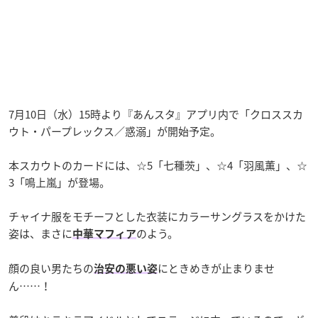
7月10日（水）15時より『あんスタ』アプリ内で「クロススカ
ウト・パープレックス／惑溺」が開始予定。
本スカウトのカードには、☆5「七種茨」、☆4「羽風薫」、☆
3「鳴上嵐」が登場。
チャイナ服をモチーフとした衣装にカラーサングラスをかけた
姿は、まさに
のよう。
中華マフィア
顔の良い男たちの
にときめきが止まりませ
治安の悪い姿
ん……！