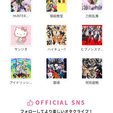
HUNTER...
暗殺教室
刀剣乱舞
サンリオ
ハイキュー!!
ヒプノシスマ...
アイドリッシ...
銀魂
呪術廻戦
OFFICIAL SNS
フォローしてより楽しいオタクライフ！