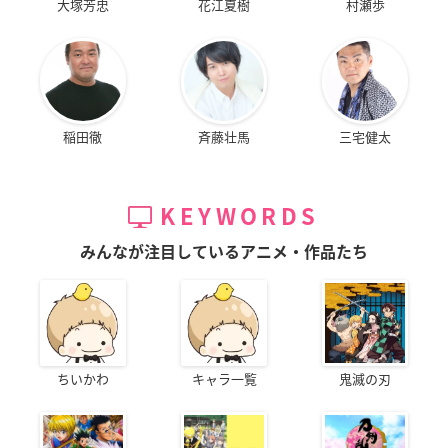
大塚芳忠
花江夏樹
村瀬歩
稲田徹
斉藤壮馬
三宅健太
KEYWORDS
みんなが注目しているアニメ・作品たち
ちいかわ
キャラ一覧
鬼滅の刃