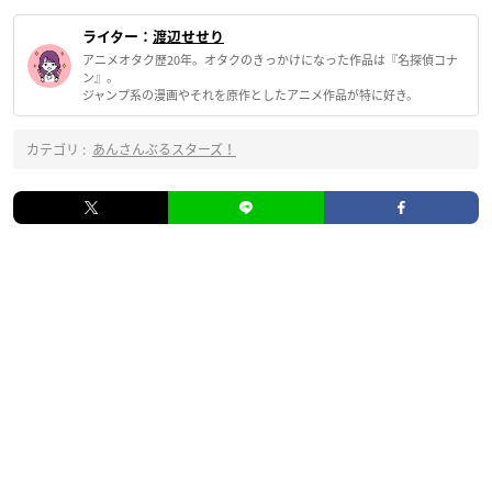
ライター：
渡辺せせり
アニメオタク歴20年。オタクのきっかけになった作品は『名探偵コナ
ン』。
ジャンプ系の漫画やそれを原作としたアニメ作品が特に好き。
カテゴリ :
あんさんぶるスターズ！