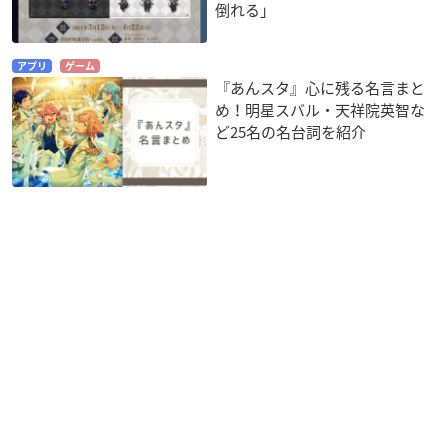
倒れる」
アプリ
ゲーム
『あんスタ』心に残る名言まと
め！明星スバル・天祥院英智な
ど25名の名台詞を紹介