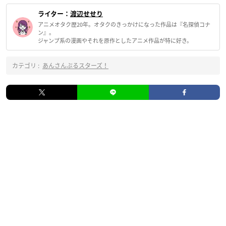
ライター：
渡辺せせり
アニメオタク歴20年。オタクのきっかけになった作品は『名探偵コナ
ン』。
ジャンプ系の漫画やそれを原作としたアニメ作品が特に好き。
カテゴリ :
あんさんぶるスターズ！