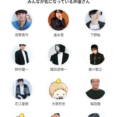
みんなが気になっている声優さん
宮野真守
速水奨
下野紘
鈴村健一
諏訪部順一
森川智之
花江夏樹
大塚芳忠
稲田徹