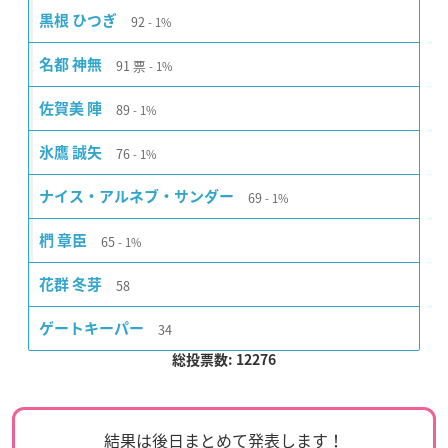
92
黒根 ひつぎ
1%
91
票
名都 神無
1%
89
佐賀美 陣
1%
76
氷鷹 誠矢
1%
69
ナイス・アルネブ・サンダー
1%
65
椚 章臣
1%
58
花群 冬芽
34
ゲートキーパー
総投票数: 12276
結果は後日まとめて発表します！