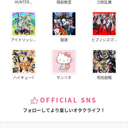
HUNTER...
暗殺教室
刀剣乱舞
アイドリッシ...
銀魂
ヒプノシスマ...
ハイキュー!!
サンリオ
呪術廻戦
OFFICIAL SNS
フォローしてより楽しいオタクライフ！