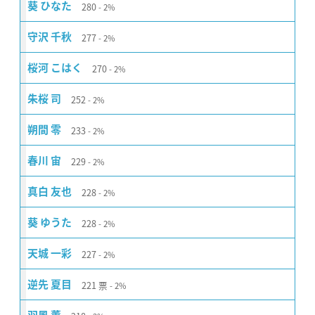
280
葵 ひなた
2%
277
守沢 千秋
2%
270
桜河 こはく
2%
252
朱桜 司
2%
233
朔間 零
2%
229
春川 宙
2%
228
真白 友也
2%
228
葵 ゆうた
2%
227
天城 一彩
2%
221
票
逆先 夏目
2%