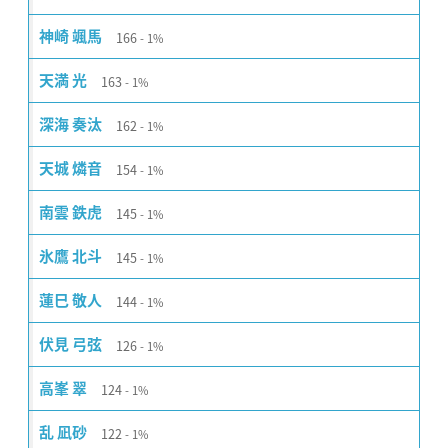
166
神崎 颯馬
1%
163
天満 光
1%
162
深海 奏汰
1%
154
天城 燐音
1%
145
南雲 鉄虎
1%
145
氷鷹 北斗
1%
144
蓮巳 敬人
1%
126
伏見 弓弦
1%
124
高峯 翠
1%
122
乱 凪砂
1%