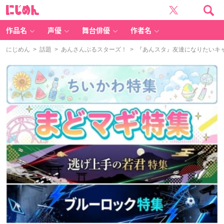
に
じ
め
ん
作品名
声優
舞台俳優
作者名
にじめん
>
話題
>
あんさんぶるスターズ！
> 『あんスタ』友達になりたいキ