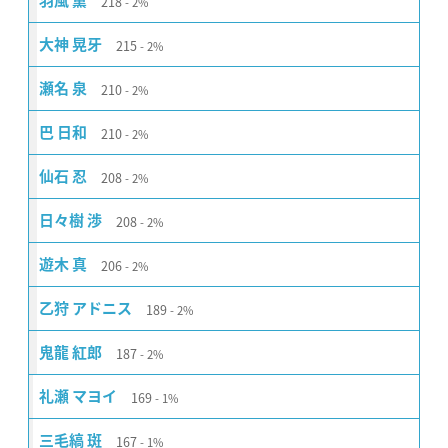
218
羽風 薫
2%
215
大神 晃牙
2%
210
瀬名 泉
2%
210
巴 日和
2%
208
仙石 忍
2%
208
日々樹 渉
2%
206
遊木 真
2%
189
乙狩 アドニス
2%
187
鬼龍 紅郎
2%
169
礼瀬 マヨイ
1%
167
三毛縞 斑
1%