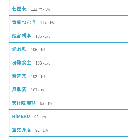
121
票
七種 茨
1%
117
青葉 つむぎ
1%
106
姫宮 桃李
1%
106
滝 維吹
1%
103
冴霧 笑主
1%
102
斎宮 宗
1%
102
風早 巽
1%
93
天祥院 英智
1%
93
HiMERU
1%
92
宝丈 萊香
1%