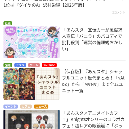
1位は『ダイヤのA』沢村栄純【2026年版】
2コメント
話題
「あんスタ」宣伝カーが風俗求
人宣伝「バニラ」のパロディで
批判殺到「運営の倫理観おかし
い」
話題
アプリ
ゲーム
YouTube
【保存版】『あんスタ』シャッ
フルユニット歴代まとめ！「√At
oZ」から「M∀N∀」まで全12ユ
ニット一覧
イベント
カフェ
ニュース
「あんスタ×アニメイトカフ
ェ」Knightsオンリーのコラボカ
フェ！超レアの眼鏡嵐に「ぶっ