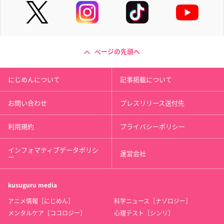
ページの先頭へ
にじめんについて
記事掲載について
お問い合わせ
プレスリリース送付先
利用規約
プライバシーポリシー
インフォマティブデータポリシ
運営会社
ー
kusuguru
media
アニメ情報［にじめん］
科学ニュース［ナゾロジー］
メンタルケア［ココロジー］
心理テスト［シンリ］