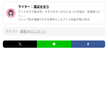
ライター：
渡辺せせり
アニメオタク歴20年。オタクのきっかけになった作品は『名探偵コナ
ン』。
ジャンプ系の漫画やそれを原作としたアニメ作品が特に好き。
カテゴリ :
募集中のアンケート