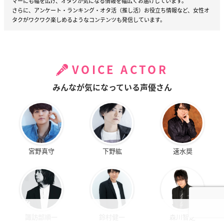
マーにも幅を広げ、オタクが気になる情報を幅広くお届けしています。
さらに、アンケート・ランキング・オタ活（推し活）お役立ち情報など、女性オ
タクがワクワク楽しめるようなコンテンツも発信しています。
VOICE ACTOR
みんなが気になっている声優さん
宮野真守
下野紘
速水奨
諏訪部順一
鈴村健一
森川智之