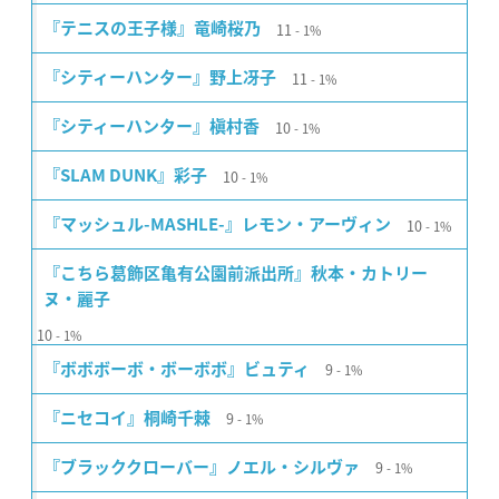
11
『テニスの王子様』竜崎桜乃
1%
11
『シティーハンター』野上冴子
1%
10
『シティーハンター』槇村香
1%
10
『SLAM DUNK』彩子
1%
10
『マッシュル-MASHLE-』レモン・アーヴィン
1%
『こちら葛飾区亀有公園前派出所』秋本・カトリー
ヌ・麗子
10
1%
9
『ボボボーボ・ボーボボ』ビュティ
1%
9
『ニセコイ』桐崎千棘
1%
9
『ブラッククローバー』ノエル・シルヴァ
1%