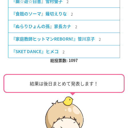
2
『幽☆遊☆白書』雪村螢子
2
『食戟のソーマ』薙切えりな
2
『ぬらりひょんの孫』家長カナ
2
『家庭教師ヒットマンREBORN!』笹川京子
2
『SKET DANCE』ヒメコ
総投票数: 1097
結果は後日まとめて発表します！