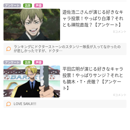
アンケート
話題
声優
遊佐浩二さんが演じる好きなキ
ャラ投票！やっぱり白澤？それ
とも禪院直哉？【アンケート】
8コメント
ランキングにドクターストーンのスタンリー隊長が入ってなかったの
が悲しかったですが、ドクタ…
アンケート
話題
声優
平田広明が演じる好きなキャラ
投票！やっぱりサンジ？それと
も鏑木・T・虎徹？【アンケー
ト】
4コメント
LOVE SANJI!!!