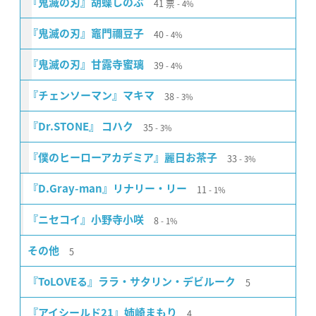
41
票
『鬼滅の刃』胡蝶しのぶ
4%
40
『鬼滅の刃』竈門禰豆子
4%
39
『鬼滅の刃』甘露寺蜜璃
4%
38
『チェンソーマン』マキマ
3%
35
『Dr.STONE』 コハク
3%
33
『僕のヒーローアカデミア』麗日お茶子
3%
11
『D.Gray-man』リナリー・リー
1%
8
『ニセコイ』小野寺小咲
1%
5
その他
5
『ToLOVEる』ララ・サタリン・デビルーク
4
『アイシールド21』姉崎まもり