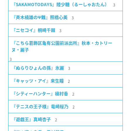
3
『SAKAMOTODAYS』陸少糖（るーしゃおたん）
3
『斉木楠雄のΨ難』照橋心美
3
『ニセコイ』桐崎千棘
『こちら葛飾区亀有公園前派出所』秋本・カトリー
ヌ・麗子
3
3
『ぬらりひょんの孫』氷麗
2
『キャッツ・アイ』来生瞳
2
『シティーハンター』槇村香
2
『テニスの王子様』竜崎桜乃
2
『遊戯王』真崎杏子