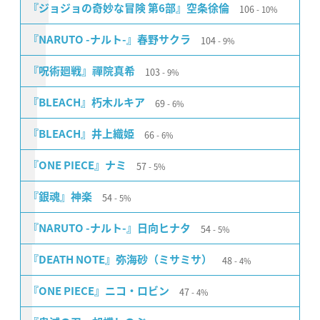
106
『ジョジョの奇妙な冒険 第6部』空条徐倫
10%
104
『NARUTO -ナルト-』春野サクラ
9%
103
『呪術廻戦』禪院真希
9%
69
『BLEACH』朽木ルキア
6%
66
『BLEACH』井上織姫
6%
57
『ONE PIECE』ナミ
5%
54
『銀魂』神楽
5%
54
『NARUTO -ナルト-』日向ヒナタ
5%
48
『DEATH NOTE』弥海砂（ミサミサ）
4%
47
『ONE PIECE』ニコ・ロビン
4%