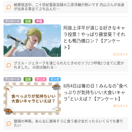
絶賛放送中、二十世紀電氣目録の三添洋輔が熱いです 内山さんが自身
が出来る事全てぶち込んだ…
アンケート
話題
声優
阿座上洋平が演じる好きなキャ
ラ投票！やっぱり藤堂葵？それ
とも鴨乃橋ロン？【アンケー
ト】
13コメント
グエル・ジェタークを演じられたときのセリフ1つ呼吸1つ全てに惹か
れました。 以前は触れる…
アンケート
話題
アニメ
マンガ
8月4日は箸の日！みんなの”食べ
っぷりが気持ちいい大食いキャ
ラ”といえば？【アンケート】
36コメント
銀魂の神楽。あんなに美味そうに食う美少女だったらいくらても奢り
たい