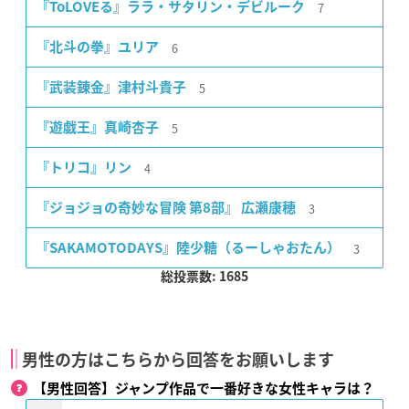
7
『ToLOVEる』ララ・サタリン・デビルーク
6
『北斗の拳』ユリア
5
『武装錬金』津村斗貴子
5
『遊戯王』真崎杏子
4
『トリコ』リン
3
『ジョジョの奇妙な冒険 第8部』 広瀬康穂
3
『SAKAMOTODAYS』陸少糖（るーしゃおたん）
総投票数: 1685
男性の方はこちらから回答をお願いします
【男性回答】ジャンプ作品で一番好きな女性キャラは？