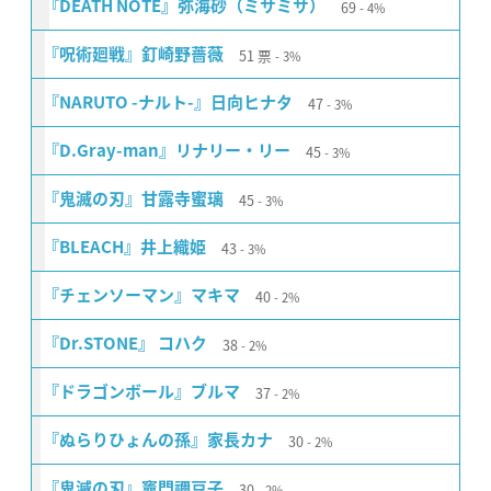
69
『DEATH NOTE』弥海砂（ミサミサ）
4%
51
票
『呪術廻戦』釘崎野薔薇
3%
47
『NARUTO -ナルト-』日向ヒナタ
3%
45
『D.Gray-man』リナリー・リー
3%
45
『鬼滅の刃』甘露寺蜜璃
3%
43
『BLEACH』井上織姫
3%
40
『チェンソーマン』マキマ
2%
38
『Dr.STONE』 コハク
2%
37
『ドラゴンボール』ブルマ
2%
30
『ぬらりひょんの孫』家長カナ
2%
30
『鬼滅の刃』竈門禰豆子
2%