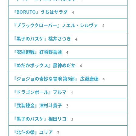
4
『BORUTO』うちはサラダ
4
『ブラッククローバー』ノエル・シルヴァ
4
『黒子のバスケ』桃井さつき
4
『呪術廻戦』釘崎野薔薇
4
『めだかボックス』黒神めだか
4
『ジョジョの奇妙な冒険 第8部』 広瀬康穂
4
『ドラゴンボール』ブルマ
3
『武装錬金』津村斗貴子
3
『黒子のバスケ』相田リコ
3
『北斗の拳』ユリア