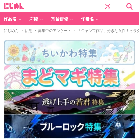
に
じ
め
ん
作品名
声優
舞台俳優
作者名
にじめん
>
話題
>
募集中のアンケート
> 「ジャンプ作品」好きな女性キャラ