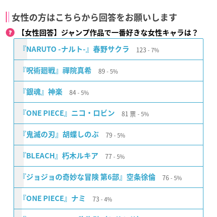
女性の方はこちらから回答をお願いします
【女性回答】ジャンプ作品で一番好きな女性キャラは？
123
『NARUTO -ナルト-』春野サクラ
7%
89
『呪術廻戦』禪院真希
5%
84
『銀魂』神楽
5%
81
票
『ONE PIECE』ニコ・ロビン
5%
79
『鬼滅の刃』胡蝶しのぶ
5%
77
『BLEACH』朽木ルキア
5%
76
『ジョジョの奇妙な冒険 第6部』空条徐倫
5%
73
『ONE PIECE』ナミ
4%