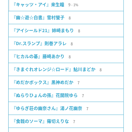
9
『キャッツ・アイ』来生瞳
1%
8
『幽☆遊☆白書』雪村螢子
8
『アイシールド21』姉崎まもり
8
『Dr.スランプ』則巻アラレ
8
『ヒカルの碁』藤崎あかり
8
『きまぐれオレンジ☆ロード』鮎川まどか
7
『めだかボックス』黒神めだか
7
『ぬらりひょんの孫』花開院ゆら
7
『ゆらぎ荘の幽奈さん』湯ノ花幽奈
7
『食戟のソーマ』薙切えりな