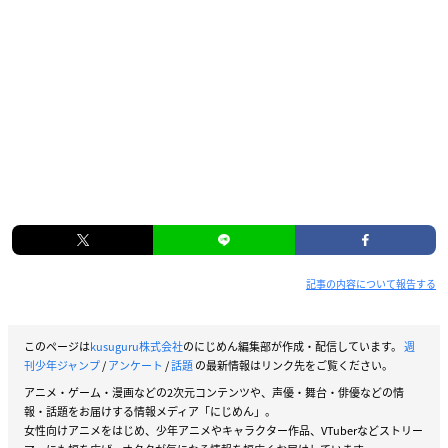
記事の内容について報告する
このページは
kusuguru株式会社
のにじめん編集部が作成・配信しています。
週
刊少年ジャンプ
/
アンケート
/
話題
の最新情報はリンク先をご覧ください。
アニメ・ゲーム・漫画などの2次元コンテンツや、声優・舞台・俳優などの情
報・話題をお届けする情報メディア「にじめん」。
女性向けアニメをはじめ、少年アニメやキャラクター作品、VTuberなどストリー