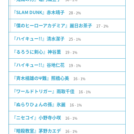
28
『SLAM DUNK』赤木晴子
2%
27
『僕のヒーローアカデミア』麗日お茶子
2%
25
『ハイキュー!!』清水潔子
1%
19
『るろうに剣心』神谷薫
1%
19
『ハイキュー!!』谷地仁花
1%
16
『斉木楠雄のΨ難』照橋心美
1%
16
『ワールドトリガー』雨取千佳
1%
16
『ぬらりひょんの孫』氷麗
1%
16
『ニセコイ』小野寺小咲
1%
16
『暗殺教室』茅野カエデ
1%