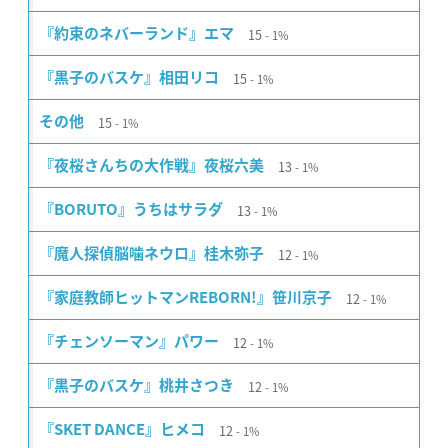
15
『約束のネバーランド』エマ
1%
15
『黒子のバスケ』相田リコ
1%
15
その他
1%
13
『夜桜さんちの大作戦』夜桜六美
1%
13
『BORUTO』うちはサラダ
1%
12
『魔人探偵脳噛ネウロ』桂木弥子
1%
12
『家庭教師ヒットマンREBORN!』笹川京子
1%
12
『チェンソーマン』パワー
1%
12
『黒子のバスケ』桃井さつき
1%
12
『SKET DANCE』ヒメコ
1%