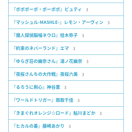
3
『ボボボーボ・ボーボボ』ビュティ
3
『マッシュル-MASHLE-』レモン・アーヴィン
3
『魔人探偵脳噛ネウロ』桂木弥子
3
『約束のネバーランド』エマ
3
『ゆらぎ荘の幽奈さん』湯ノ花幽奈
3
『夜桜さんちの大作戦』夜桜六美
3
『るろうに剣心』神谷薫
3
『ワールドトリガー』雨取千佳
3
『きまぐれオレンジ☆ロード』鮎川まどか
3
『ヒカルの碁』藤崎あかり