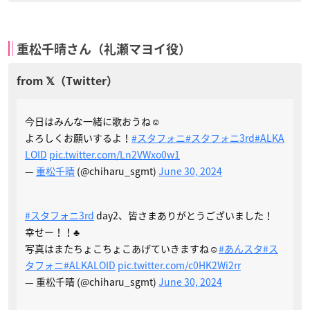
重松千晴さん（礼瀬マヨイ役）
今日はみんな一緒に歌おうね☺️
よろしくお願いするよ！
#スタフォニ
#スタフォニ3rd
#ALKA
LOID
pic.twitter.com/Ln2VWxo0w1
—
重松千晴
(@chiharu_sgmt)
June 30, 2024
#スタフォニ3rd
day2、皆さまありがとうございました！
幸せー！！♣️
写真はまたちょこちょこあげていきますね☺️
#あんスタ
#ス
タフォニ
#ALKALOID
pic.twitter.com/c0HK2Wi2rr
— 重松千晴 (@chiharu_sgmt)
June 30, 2024