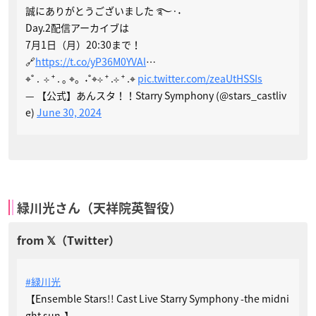
誠にありがとうございました ࿐·˖
Day.2配信アーカイブは
7月1日（月）20:30まで！
🔗
https://t.co/yP36M0YVAl
…
⌖˚ . ⊹ ⁺ . ｡ ⌖。˖˚⌖⊹ ⁺ .⊹ ⁺ .⌖
pic.twitter.com/zeaUtHSSIs
— 【公式】あんスタ！！Starry Symphony (@stars_castliv
e)
June 30, 2024
緑川光さん（天祥院英智役）
#緑川光
【Ensemble Stars!! Cast Live Starry Symphony -the midni
ght sun-】