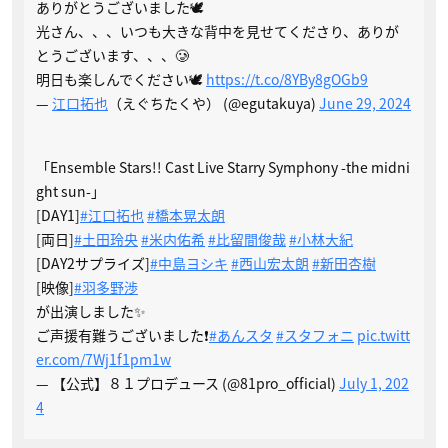
ありがとうございました🕊️
光さん、、、いつも大きな背中を見せてくださり、ありが
とうございます、、、🥲
明日も楽しんでください🕊️
https://t.co/8YBy8gOGb9
—
江口拓也
（えぐちたくや） (@egutakuya)
June 29, 2024
「Ensemble Stars!! Cast Live Starry Symphony -the midni
ght sun-」
[DAY1]
#江口拓也
#橋本晃太朗
[両日]
#土田玲央
#米内佑希
#比留間俊哉
#小林大紀
[DAY2サプライズ]
#中島ヨシキ
#西山宏太朗
#新田杏樹
[映像]
#羽多野渉
が出演しました✨
ご声援有難うございました❗️
#あんスタ
#スタフォニ
pic.twitt
er.com/7Wj1f1pm1w
— 【公式】８１プロデュース (@81pro_official)
July 1, 202
4