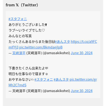
#スタフォニ
ありがとうございました❣️
ラブ〜いライブでした♡
みんなとの写真
たっくさんあるからまた後日🙌
#あんスタ
https://t.co/a9FC
mIfYj3
pic.twitter.com/BkmdaejlpB
—
天﨑滉平
(天崎滉平) (@amasakikohei)
June 30, 2024
下書きたくさん出来たよ🫶
明日も仕事なので寝ます☺️
おやすみなさい✨
#スタフォニ
#あんスタ
pic.twitter.com/gr
Mh2C7mdS
— 天﨑滉平 (天崎滉平) (@amasakikohei)
June 30, 2024