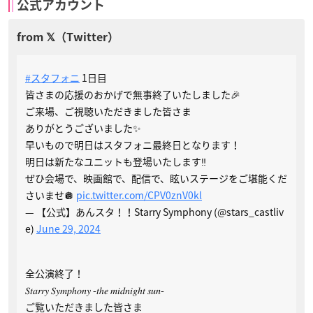
公式アカウント
#スタフォニ
1日目
皆さまの応援のおかげで無事終了いたしました🎉
ご来場、ご視聴いただきました皆さま
ありがとうございました✨
早いもので明日はスタフォニ最終日となります！
明日は新たなユニットも登場いたします‼️
ぜひ会場で、映画館で、配信で、眩いステージをご堪能くだ
さいませ🪩
pic.twitter.com/CPV0znV0kl
— 【公式】あんスタ！！Starry Symphony (@stars_castliv
e)
June 29, 2024
全公演終了！
𝑆𝑡𝑎𝑟𝑟𝑦 𝑆𝑦𝑚𝑝ℎ𝑜𝑛𝑦 -𝑡ℎ𝑒 𝑚𝑖𝑑𝑛𝑖𝑔ℎ𝑡 𝑠𝑢𝑛-
ご覧いただきました皆さま