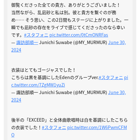
御覧くださった全ての貴方、ありがとうございました！
当然ながら、乱凪砂と私は別。彼と貴方を繋ぐのが務
め…… そう思い、この2日間もステージに上がりました。一
瞬でも凪砂の存在をライブで感じてくださったのなら幸い
です。
#スタフォニ
pic.twitter.com/0tCmONRFas
—
諏訪部順一
Junichi Suwabe (@MY_MURMUR)
June 30,
2024
衣装はとてもゴージャスでした！
こちらは黒を基調にしたEdenのグループver.
#スタフォニ
pi
c.twitter.com/7ZgMW1yuZi
— 諏訪部順一 Junichi Suwabe (@MY_MURMUR)
June 30,
2024
後半の「EXCEED」と全体曲歌唱時は白を基調にしたこちら
の衣装でした！
#スタフォニ
pic.twitter.com/1W6PwmCFM
O