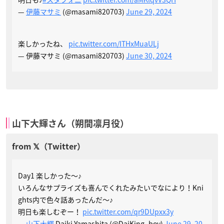
—
伊藤マサミ
(@masami820703)
June 29, 2024
楽しかったね、
pic.twitter.com/ITHxMuaULj
— 伊藤マサミ (@masami820703)
June 30, 2024
山下大輝さん（朔間凛月役）
Day1 楽しかった〜♪
いろんなサプライズも喜んでくれたみたいでなにより！Kni
ghts内で色々話あったんだ〜♪
明日も楽しむぞー！
pic.twitter.com/qr9DUpxx3y
—
山下大輝
Daiki Yamashita (@DaiKing_boy)
June 29, 20