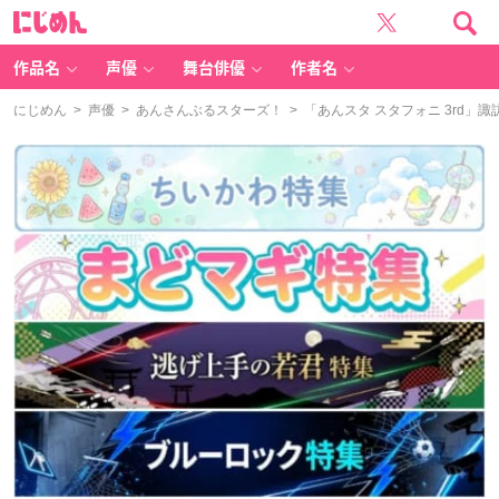
に
じ
め
ん
作品名
声優
舞台俳優
作者名
にじめん
>
声優
>
あんさんぶるスターズ！
> 「あんスタ スタフォニ 3rd