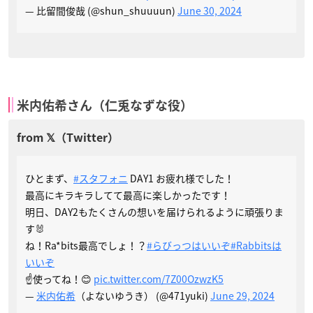
— 比留間俊哉 (@shun_shuuuun)
June 30, 2024
米内佑希さん（仁兎なずな役）
ひとまず、
#スタフォニ
DAY1 お疲れ様でした！
最高にキラキラしてて最高に楽しかったです！
明日、DAY2もたくさんの想いを届けられるように頑張りま
す🐰
ね！Ra*bits最高でしょ！？
#らびっつはいいぞ
#Rabbitsは
いいぞ
☝️使ってね！😊
pic.twitter.com/7Z00OzwzK5
—
米内佑希
（よないゆうき） (@471yuki)
June 29, 2024