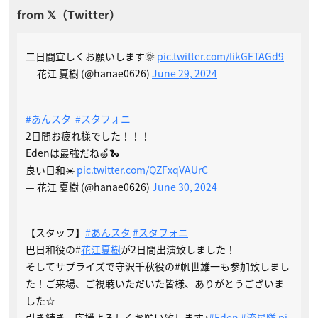
二日間宜しくお願いします🌞
pic.twitter.com/IikGETAGd9
— 花江 夏樹 (@hanae0626)
June 29, 2024
#あんスタ
#スタフォニ
2日間お疲れ様でした！！！
Edenは最強だね🍏🐍
良い日和☀️
pic.twitter.com/QZFxqVAUrC
— 花江 夏樹 (@hanae0626)
June 30, 2024
【スタッフ】
#あんスタ
#スタフォニ
巴日和役の#
花江夏樹
が2日間出演致しました！
そしてサプライズで守沢千秋役の#帆世雄一も参加致しまし
た！ご来場、ご視聴いただいた皆様、ありがとうございま
した☆
引き続き、応援よろしくお願い致します♪
#Eden
#流星隊
pi