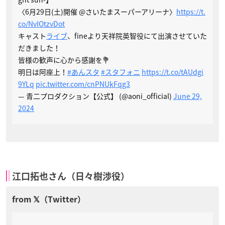
〈6月29日(土)開催 @さいたまスーパーアリーナ〉
https://t.
co/NvIOtzvDot
キャスト
ライブ
、fineより天祥院英智役にて出演させていた
だきました！
皆様の歓声に心から感謝を💐
明日は阿座上！
#あんスタ
#スタフォニ
https://t.co/tAUdgi
9YLq
pic.twitter.com/cnPNUkFqg3
— 青二プロダクション【公式】 (@aoni_official)
June 29,
2024
江口拓也さん（日々樹渉役）