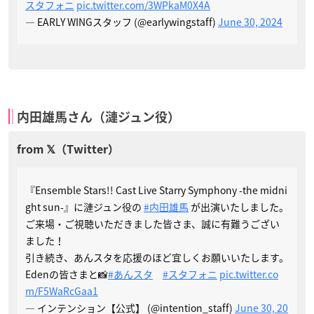
スタフォニ
pic.twitter.com/3WPkaM0X4A
— EARLY WINGスタッフ (@earlywingstaff)
June 30, 2024
内田雄馬さん（漣ジュン役）
『Ensemble Stars!! Cast Live Starry Symphony -the midni
ght sun-』に漣ジュン役の
#内田雄馬
が出演いたしました。
ご来場・ご視聴いただきました皆さま、誠に有難うござい
ました！
引き続き、あんスタを応援のほど宜しくお願いいたします。
Edenの皆さまと📸
#あんスタ
#スタフォニ
pic.twitter.co
m/F5WaRcGaa1
— インテンション【公式】 (@intention_staff)
June 30, 20