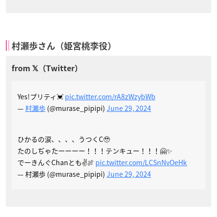
村瀬歩さん（姫宮桃李役）
Yes!プリティ💓
pic.twitter.com/rA8zWzybWb
—
村瀬歩
(@murase_pipipi)
June 29, 2024
ひかるの涙、、、、うつくC🥹
たのしぢゃたーーーー！！！テンキュー！！！🤗✨
でーきんぐChanとも✌️🍖
pic.twitter.com/LCSnNvOeHk
— 村瀬歩 (@murase_pipipi)
June 29, 2024