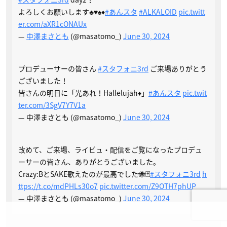
よろしくお願いします♣️♥️♠️♦️
#あんスタ
#ALKALOID
pic.twitt
er.com/aXR1cONAUx
—
中澤まさとも
(@masatomo_)
June 30, 2024
プロデューサーの皆さん
#スタフォニ3rd
ご来場ありがとう
ございました！
皆さんの明日に「光あれ！Hallelujah♦️」
#あんスタ
pic.twit
ter.com/3SgV7Y7V1a
— 中澤まさとも (@masatomo_)
June 30, 2024
改めて、ご来場、ライビュ・配信をご覧になったプロデュ
ーサーの皆さん、ありがとうございました。
Crazy:BとSAKE歌えたのが最高でした🐝🃏
#スタフォニ3rd
h
ttps://t.co/mdPHLs30o7
pic.twitter.com/Z9OTH7phUP
— 中澤まさとも (@masatomo_)
June 30, 2024