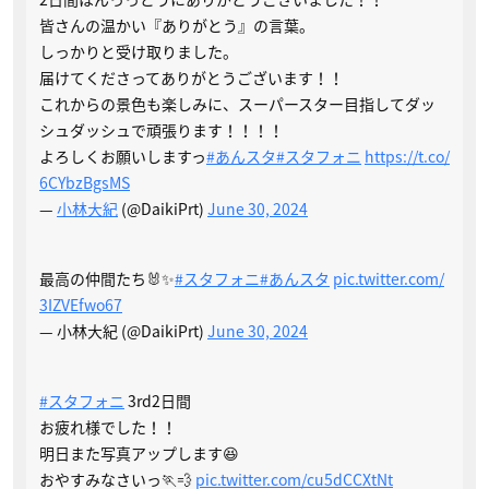
皆さんの温かい『ありがとう』の言葉。
しっかりと受け取りました。
届けてくださってありがとうございます！！
これからの景色も楽しみに、スーパースター目指してダッ
シュダッシュで頑張ります！！！！
よろしくお願いしますっ
#あんスタ
#スタフォニ
https://t.co/
6CYbzBgsMS
—
小林大紀
(@DaikiPrt)
June 30, 2024
最高の仲間たち🐰✨
#スタフォニ
#あんスタ
pic.twitter.com/
3IZVEfwo67
— 小林大紀 (@DaikiPrt)
June 30, 2024
#スタフォニ
3rd2日間
お疲れ様でした！！
明日また写真アップします😆
おやすみなさいっ🏃💨
pic.twitter.com/cu5dCCXtNt