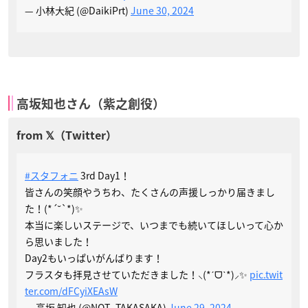
— 小林大紀 (@DaikiPrt)
June 30, 2024
高坂知也さん（紫之創役）
#スタフォニ
3rd Day1！
皆さんの笑顔やうちわ、たくさんの声援しっかり届きまし
た！(*´˘`*)✨
本当に楽しいステージで、いつまでも続いてほしいって心か
ら思いました！
Day2もいっぱいがんばります！
フラスタも拝見させていただきました！⸜(*ˊᗜˋ*)⸝✨
pic.twit
ter.com/dFCyiXEAsW
— 高坂 知也 (@NOT_TAKASAKA)
June 29, 2024