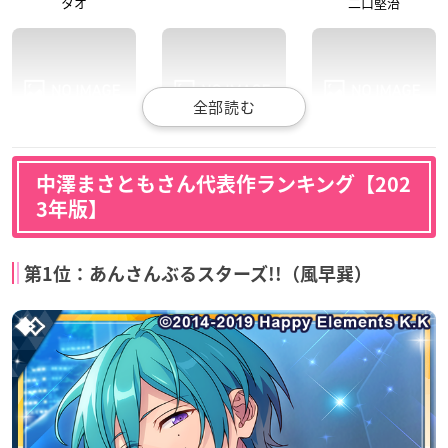
タオ
二口堅治
DRAMAtical Murder
ギヴン うらがわの存
映画 ギヴン
中澤まさともさん代表作ランキング【202
在
クリア
中山春樹
3年版】
中山春樹
第1位：あんさんぶるスターズ!!（風早巽）
フリクリ プログレ
ヤリチン☆ビッチ部
ヘタリア The World
Twinkle
マルコ野方
鹿谷樹
ハットリバー