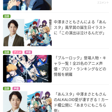
2コメント
話題
中澤まさともさんによる「あん
スタ」風早巽の誕生日イラスト
に「この演出は泣けるんだが」
話題
アニメ
声優
「ブルーロック」登場人物・キ
ャラ一覧！全25名のアニメ声
優・プロフ・ランキングなどの
情報を網羅
話題
声優
「あんスタ」中澤まさともさん
のALKALOID愛が凄すぎる！カー
ド欄公開に「あまりにもこちら
側」