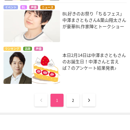
イベント
BL
声優
ニュース
BL好きのお祭り「ちるフェス」
中澤まさともさん&葉山翔太さん
が豪華BL作家陣とトークショー
ランキング
話題
声優
本日2月14日は中澤まさともさん
のお誕生日！中澤さんと言え
ば？のアンケート結果発表♪
1
2