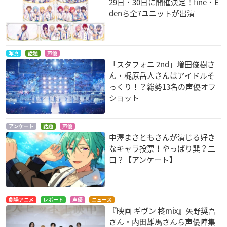
29日・30日に開催決定！fine・E
denら全7ユニットが出演
写真
話題
声優
「スタフォニ 2nd」増田俊樹さ
ん・梶原岳人さんはアイドルそ
っくり！？総勢13名の声優オフ
ショット
アンケート
話題
声優
中澤まさともさんが演じる好き
なキャラ投票！やっぱり巽？二
口？【アンケート】
劇場アニメ
レポート
声優
ニュース
『映画 ギヴン 柊mix』⽮野奨吾
さん・内⽥雄⾺さんら声優陣集