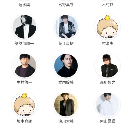
速水奨
宮野真守
木村昴
諏訪部順一
花江夏樹
村瀬歩
中村悠一
武内駿輔
森川智之
坂本真綾
浪川大輔
内山昂輝