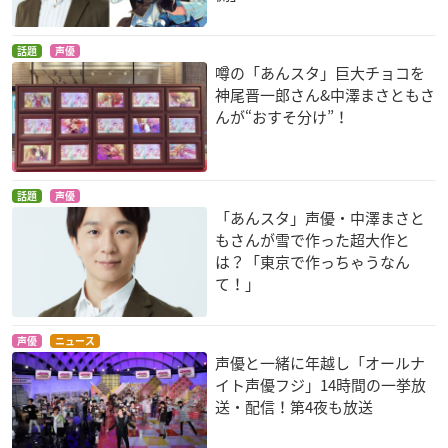
話題
声優
噂の「あんスタ」巨大チョコを
神尾晋一郎さん&中澤まさともさ
んが“おすそ分け”！
話題
声優
「あんスタ」声優・中澤まさと
もさんが雪で作った超大作と
は？「東京で作っちゃうなん
て！」
声優
ニュース
声優と一緒に年越し「オールナ
イト声優フジ」14時間の一挙放
送・配信！第4夜も放送