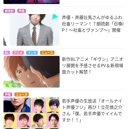
朗読劇
声優
声優・斉藤壮馬さんがゆるふわ
社畜リーマン！？朗読劇「召喚I
P！〜社畜とヴァンプ〜」開催
BL
アニメ
マンガ
ニュース
新作BLアニメ「ギヴン」アニオ
リ展開を予感させるPV＆新規場
面カット解禁！
声優
ニュース
若手声優の生放送「オールナイ
ト声優フジ」再び！立花慎之介
さん「僕、若手声優でイイんで
すか！！」