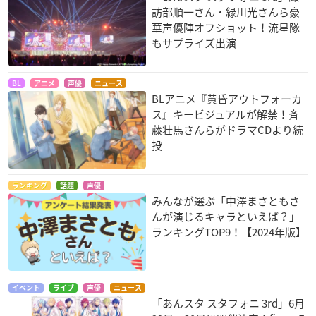
訪部順一さん・緑川光さんら豪
華声優陣オフショット！流星隊
もサプライズ出演
BL
アニメ
声優
ニュース
BLアニメ『黄昏アウトフォーカ
ス』キービジュアルが解禁！斉
藤壮馬さんらがドラマCDより続
投
ランキング
話題
声優
みんなが選ぶ「中澤まさともさ
んが演じるキャラといえば？」
ランキングTOP9！【2024年版】
イベント
ライブ
声優
ニュース
「あんスタ スタフォニ 3rd」6月