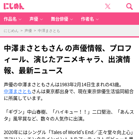
に
じ
め
ん
作品名
声優
舞台俳優
作者名
にじめん
>
声優
> 中澤まさとも
中澤まさともさん の声優情報、プロフ
ィール、演じたアニメキャラ、出演情
報、最新ニュース
声優の中澤まさともさんは1983年2月14日生まれの43歳。
中澤まさとも
さんは東京都出身で、現在東京俳優生活協同組合
に所属しています。
「ギヴン」中山春樹、「ハイキュー！！」二口堅治、「あんス
タ」風早巽など、数々の人気作に出演。
2020年にはシングル「Tales of World’s End／正々堂々向上心」