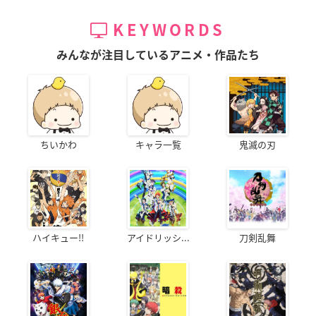
KEYWORDS
みんなが注目しているアニメ・作品たち
ちいかわ
キャラ一覧
鬼滅の刃
ハイキュー!!
アイドリッシ...
刀剣乱舞