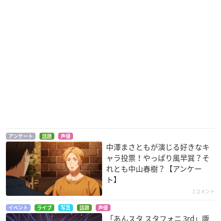
アンケート
話題
声優
中澤まさともが演じる好きなキ
ャラ投票！やっぱり風早巽？そ
れとも中山春樹？【アンケー
ト】
1コメント
イベント
ライブ
写真
話題
声優
「あんスタ スタフォニ 3rd」諏