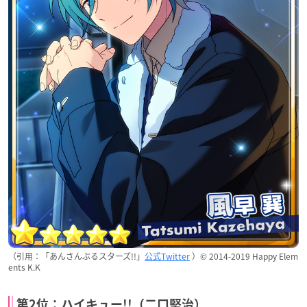
（引用：「あんさんぶるスターズ!!」
公式Twitter
）© 2014-2019 Happy Elem
ents K.K
第2位：ハイキュー!!（二口堅治）