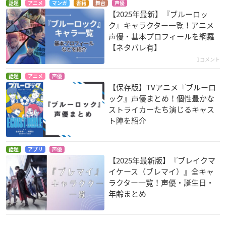
話題
アニメ
マンガ
書籍
舞台
声優
【2025年最新】『ブルーロッ
ク』キャラクター一覧！アニメ
声優・基本プロフィールを網羅
【ネタバレ有】
1コメント
話題
アニメ
声優
【保存版】TVアニメ『ブルーロ
ック』声優まとめ！個性豊かな
ストライカーたち演じるキャス
ト陣を紹介
話題
アプリ
声優
【2025年最新版】『ブレイクマ
イケース（ブレマイ）』全キャ
ラクター一覧！声優・誕生日・
年齢まとめ