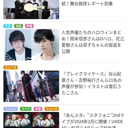
結！舞台挨拶レポート到着
写真
話題
声優
人気声優たちのハロウィンまと
め！岡本信彦さんはDハロ、花江
夏樹さんは双子ちゃんの仮装を
公開
ニュース
『ブレイクマイケース』谷山紀
章さん・吉野裕行さんら21名の
声優が参加！イラストは雪広う
たこさん
イベント
ライブ
声優
ニュース
『あんスタ』“スタフォニ”2ndラ
イブが2024年2月に開催！UNDE
AD・紅月ら4グループが出演