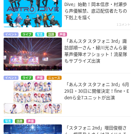
Dive』始動！岡本信彦・村瀬歩
ら声優解禁、底辺配信者たちの
下剋上を描く
1コメント
イベント
ライブ
写真
話題
声優
「あんスタ スタフォニ 3rd」諏
訪部順一さん・緑川光さんら豪
華声優陣オフショット！流星隊
もサプライズ出演
イベント
ライブ
声優
ニュース
「あんスタ スタフォニ 3rd」6月
29日・30日に開催決定！fine・E
denら全7ユニットが出演
写真
話題
声優
「スタフォニ 2nd」増田俊樹さ