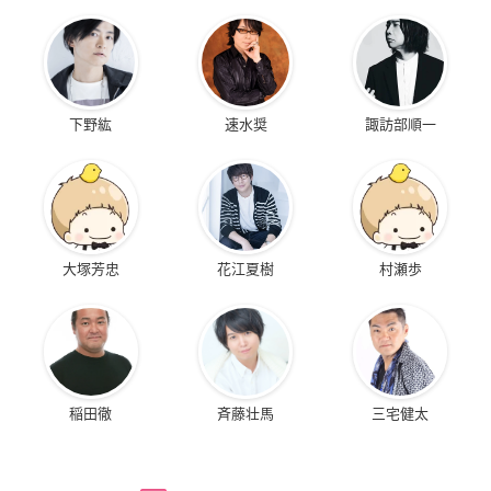
下野紘
速水奨
諏訪部順一
大塚芳忠
花江夏樹
村瀬歩
稲田徹
斉藤壮馬
三宅健太