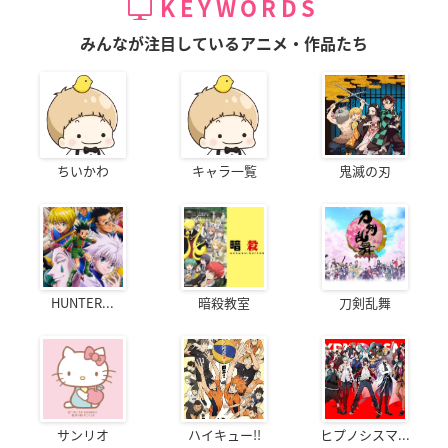
KEYWORDS
みんなが注目しているアニメ・作品たち
ちいかわ
キャラ一覧
鬼滅の刃
HUNTER...
暗殺教室
刀剣乱舞
サンリオ
ハイキュー!!
ヒプノシスマ...