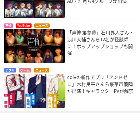
AD・紅月ら4グループが出演
声優
YouTube
ニュース
「声怖 第参幕」石川界人さん・
浪川大輔さんら12名が怪談師
に！ポップアップショップも開
催
アプリ
ゲーム
ニュース
colyの新作アプリ「アンドゼ
ロ」木村良平さんら豪華声優陣
が出演！キャラクターPVが解禁