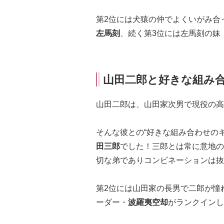
第2位には犬猿の仲でよくいがみ合って
左馬刻
、続く第3位には左馬刻の妹
山田二郎と好きな組み合
山田二郎は、山田家次男で現役の高
そんな彼との“好きな組み合わせの
田三郎
でした！三郎とは常に意地の
切な弟でありコンビネーションは抜
第2位には山田家の長男で二郎が憧
ーダー・
波羅夷空却
がランクインし