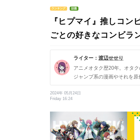
ランキング
話題
『ヒプマイ』推しコンビ
ごとの好きなコンビラ
ライター：
渡辺せせり
アニメオタク歴20年。オタ
ジャンプ系の漫画やそれを原
2024年 05月24日
Friday 16:24