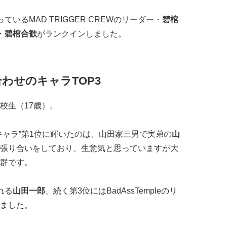
いるMAD TRIGGER CREWのリーダー・
碧棺
・
碧棺合歓
がランクインしました。
わせのキャラTOP3
校生（17歳）。
キャラ”第1位に輝いたのは、山田家三男で実弟の
山
張り合いをしており、生意気と思っていますが大
群です。
れる
山田一郎
、続く第3位にはBadAssTempleのリ
ました。