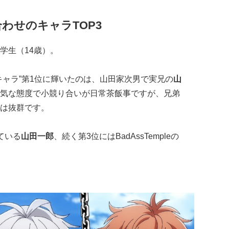
わせのキャラTOP3
学生（14歳）。
キャラ”第1位に輝いたのは、山田家次男で実兄の
山
気な態度で小競り合いが日常茶飯事ですが、兄弟
は抜群です。
ている
山田一郎
、続く第3位にはBadAssTempleの