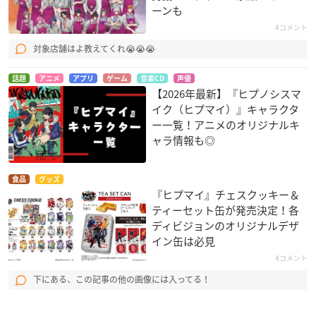
ーンも
4コメント
対象店舗はよ教えてくれ😭😭😭
話題
アニメ
アプリ
ゲーム
音楽CD
声優
【2026年最新】『ヒプノシスマ
イク（ヒプマイ）』キャラクタ
ー一覧！アニメのオリジナルキ
ャラ情報も◎
食品
グッズ
『ヒプマイ』チェスクッキー＆
ティーセット缶が発売決定！各
ディビジョンのオリジナルデザ
イン缶は必見
4コメント
下にある、この記事の他の画像には入ってる！