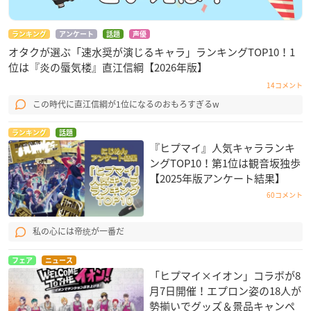
ランキング
アンケート
話題
声優
オタクが選ぶ「速水奨が演じるキャラ」ランキングTOP10！1
位は『炎の蜃気楼』直江信綱【2026年版】
14コメント
この時代に直江信綱が1位になるのおもろすぎるw
ランキング
話題
『ヒプマイ』人気キャラランキ
ングTOP10！第1位は観音坂独歩
【2025年版アンケート結果】
60コメント
私の心には帝统が一番だ
フェア
ニュース
「ヒプマイ×イオン」コラボが8
月7日開催！エプロン姿の18人が
勢揃いでグッズ＆景品キャンペ