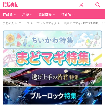
に
じ
め
ん
作品名
声優
舞台俳優
作者名
にじめん
>
ニュース
>
ヒプノシスマイク
> 「映画ヒプマイ×JOYSOUND