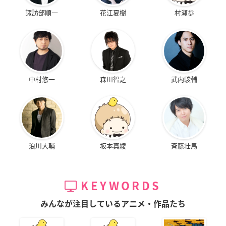
諏訪部順一
花江夏樹
村瀬歩
中村悠一
森川智之
武内駿輔
浪川大輔
坂本真綾
斉藤壮馬
KEYWORDS
みんなが注目しているアニメ・作品たち