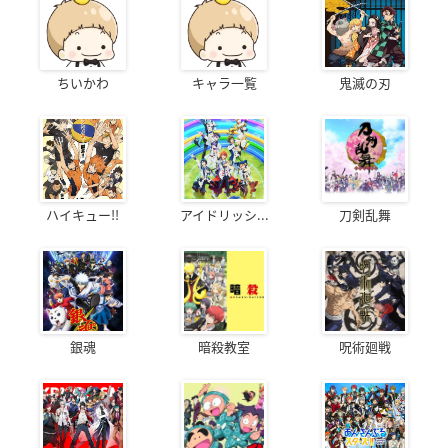
ちいかわ
キャラ一覧
鬼滅の刃
ハイキュー!!
アイドリッシ...
刀剣乱舞
銀魂
暗殺教室
呪術廻戦