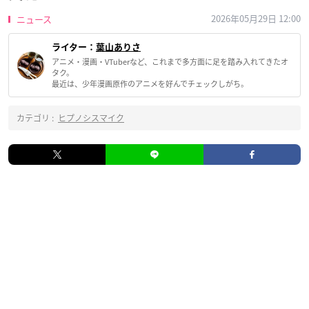
2026年05月29日 12:00
ニュース
ライター：
葉山ありさ
アニメ・漫画・VTuberなど、これまで多方面に足を踏み入れてきたオ
タク。
最近は、少年漫画原作のアニメを好んでチェックしがち。
カテゴリ :
ヒプノシスマイク