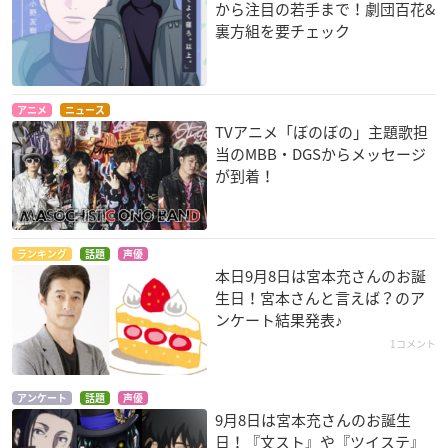
から注目の若手まで！劇団百花&
裏方組を要チェック
アニメ
ニュース
TVアニメ「ぼのぼの」主題歌担
当のMBB・DGSからメッセージ
が到着！
ランキング
話題
声優
本日9月8日は宮本充さんのお誕
生日！宮本さんと言えば？のア
ンケート結果発表♪
1コメント
アンケート
話題
声優
9月8日は宮本充さんのお誕生
日！『文スト』や『ツイステ』