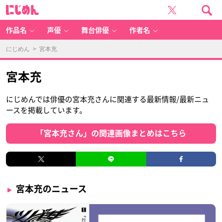
に
じ
め
ん
作品名
声優
舞台俳優
作者名
にじめん
> 宮本充
宮本充
にじめんでは俳優の宮本充さんに関連する最新情報/最新ニュ
ースを掲載しています。
「宮本充さん」の関連画像まとめはこちら
宮本充のニュース