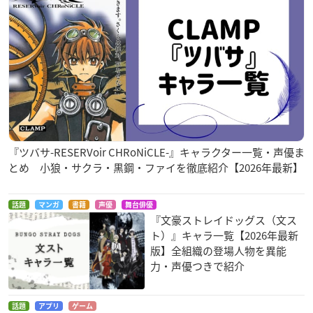
『ツバサ-RESERVoir CHRoNiCLE-』キャラクター一覧・声優ま
とめ 小狼・サクラ・黒鋼・ファイを徹底紹介【2026年最新】
話題
マンガ
書籍
声優
舞台俳優
『文豪ストレイドッグス（文ス
ト）』キャラ一覧【2026年最新
版】全組織の登場人物を異能
力・声優つきで紹介
話題
アプリ
ゲーム