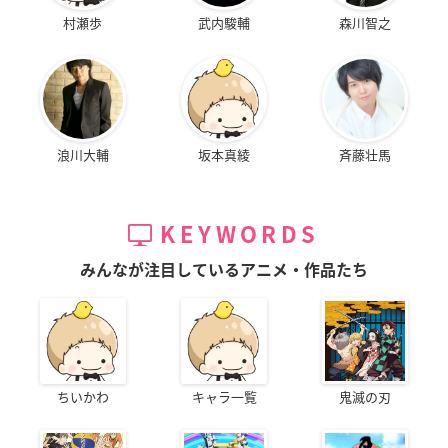
村瀬歩
武内駿輔
森川智之
浪川大輔
坂本真綾
斉藤壮馬
KEYWORDS
みんなが注目しているアニメ・作品たち
ちいかわ
キャラ一覧
鬼滅の刃