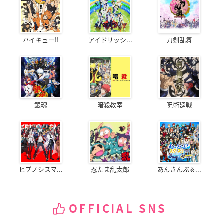
ハイキュー!!
アイドリッシ...
刀剣乱舞
銀魂
暗殺教室
呪術廻戦
ヒプノシスマ...
忍たま乱太郎
あんさんぶる...
OFFICIAL SNS