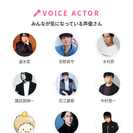
VOICE ACTOR
みんなが気になっている声優さん
速水奨
宮野真守
木村昴
諏訪部順一
花江夏樹
中村悠一