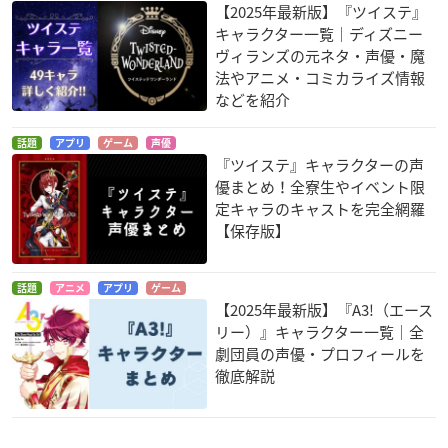
【2025年最新版】『ツイステ』
キャラクター一覧｜ディズニー
ヴィランズの元ネタ・声優・魔
法やアニメ・コミカライズ情報
などを紹介
話題
アプリ
ゲーム
声優
『ツイステ』キャラクターの声
優まとめ！全寮生やイベント限
定キャラのキャストを完全網羅
【保存版】
話題
アニメ
アプリ
ゲーム
【2025年最新版】『A3!（エース
リー）』キャラクター一覧｜全
劇団員の声優・プロフィールを
徹底解説