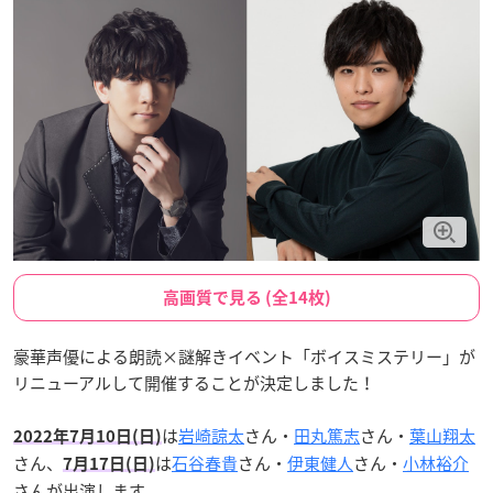
高画質で見る (全14枚)
豪華声優による朗読×謎解きイベント「ボイスミステリー」が
リニューアルして開催することが決定しました！
は
岩崎諒太
さん・
田丸篤志
さん・
葉山翔太
2022年7月10日(日)
さん、
は
石谷春貴
さん・
伊東健人
さん・
小林裕介
7月17日(日)
さんが出演します。