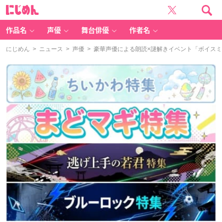
に
じ
め
ん
作品名
声優
舞台俳優
作者名
にじめん
>
ニュース
>
声優
> 豪華声優による朗読×謎解きイベント「ボイス