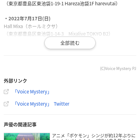
（東京都豊島区東池袋1-19-1 Hareza池袋1F harevutai）
・2022年7月17日(日)
Hall Mixa（ホールミクサ）
（東京都豊島区東池袋1-14-3 Mixalive TOKYO B2）
【出演者】
2022年7月10日(日)
岩崎諒太
(C)Voice Mystery PJ
田丸篤志
葉山翔太
外部リンク
田中正平
「Voice Mystery」
2022年7月17日(日)
「Voice Mystery」 Twitter
石谷春貴
伊東健人
小林裕介
声優の関連記事
田中正平
アニメ「ポケモン」シンジが約12年ぶりに