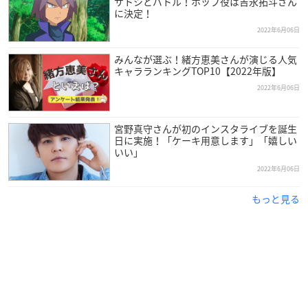
サトシとバトル！ホップ役は吉永拓斗さん
【チケット価格】
に決定！
◎イベント参加+配信チケットセット 9,500円（税込）
2022年6月06日
※未就学児童入場不可／譲渡・転売禁止
みんなが選ぶ！緒方恵美さんが演じる人気
※チケット代のほかに別途手数料が掛かります。
キャラランキングTOP10【2022年版】
※お申込みにはクラブアニメイト会員登録（無料）が必要とな
2022年6月06日
ります。予めご了承ください。
7月10日公演受付URLは
コチラ
7月17日公演受付URLは
宮野真守さんが初のインスタライブを誕生
コチラ
日に実施！「ケーキ用意します」「嬉しい
いい」
◎配信チケット4,000円（税込）
2022年6月06日
【オフィシャル抽選先行】
もっと見る
受付期間：2022年6月6日(月)12:00～2022年6月12日(日)23:59
結果発表：2022年6月15日(水)13:00以降
支払期間：2022年6月15日(水)13:00～2022年6月19日(日)23:59
発券開始：2022年7月4日(月)10:00以降
枚数制限：お一人様1公演につき2枚まで