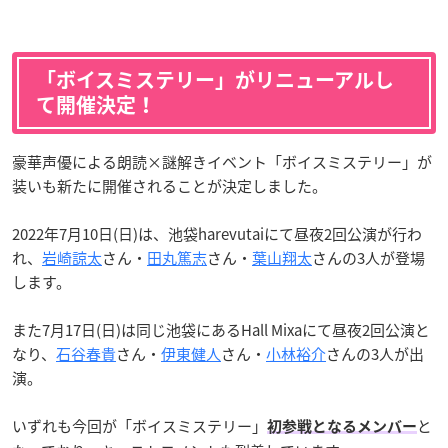
「ボイスミステリー」がリニューアルし
て開催決定！
豪華声優による朗読×謎解きイベント「ボイスミステリー」が
装いも新たに開催されることが決定しました。
2022年7月10日(日)は、池袋harevutaiにて昼夜2回公演が行わ
れ、
岩崎諒太
さん・
田丸篤志
さん・
葉山翔太
さんの3人が登場
します。
また7月17日(日)は同じ池袋にあるHall Mixaにて昼夜2回公演と
なり、
石谷春貴
さん・
伊東健人
さん・
小林裕介
さんの3人が出
演。
いずれも今回が「ボイスミステリー」
と
初参戦となるメンバー