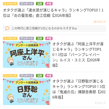
ランキング
アンケート
話題
声優
オタクが選ぶ「速水奨が演じるキャラ」ランキングTOP10！1
位は『炎の蜃気楼』直江信綱【2026年版】
14コメント
この時代に直江信綱が1位になるのおもろすぎるw
ランキング
アンケート
話題
声優
オタクが選ぶ「阿座上洋平が演
じるキャラ」ランキングTOP1
0！1位は『バーンブレイバー
ン』ルイス・スミス【2026年
版】
ランキング
アンケート
話題
声優
オタクが選ぶ「日野聡が演じる
キャラ」ランキングTOP10！1位
は『鬼滅の刃』煉󠄁獄杏寿郎【202
6年版】
2コメント