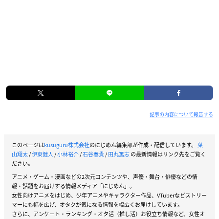
記事の内容について報告する
このページは
kusuguru株式会社
のにじめん編集部が作成・配信しています。
葉
山翔太
/
伊東健人
/
小林裕介
/
石谷春貴
/
田丸篤志
の最新情報はリンク先をご覧く
ださい。
アニメ・ゲーム・漫画などの2次元コンテンツや、声優・舞台・俳優などの情
報・話題をお届けする情報メディア「にじめん」。
女性向けアニメをはじめ、少年アニメやキャラクター作品、VTuberなどストリー
マーにも幅を広げ、オタクが気になる情報を幅広くお届けしています。
さらに、アンケート・ランキング・オタ活（推し活）お役立ち情報など、女性オ