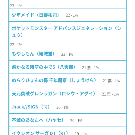
23
1%
22
少年メイド（日野祐司）
1%
ポケットモンスター アドバンスジェネレーション（シ
ュウ）
22
1%
22
もやしもん（結城蛍）
1%
21
票
遙かなる時空の中で5（八雲都）
1%
21
票
ぬらりひょんの孫 千年魔京（しょうけら）
1%
21
票
天元突破グレンラガン（ロシウ・アダイ）
1%
20
.hack//SIGN（司）
1%
20
不滅のあなたへ（ハヤセ）
1%
19
イクシオン サーガ DT（KT）
1%