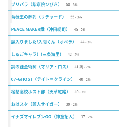
58
プリパラ（紫京院ひびき）
3%
55
薔薇王の葬列（リチャード）
3%
45
PEACE MAKER鐵（沖田総司）
2%
44
魔入りました!入間くん（オペラ）
2%
42
しゅごキャラ!（三条海里）
2%
41
票
鋼の錬金術師（マリア・ロス）
2%
40
07-GHOST（テイト＝クライン）
2%
40
桜蘭高校ホスト部（天草紅緒）
2%
39
おはスタ（麗人サイガー）
2%
37
イナズマイレブンGO（神童拓人）
2%