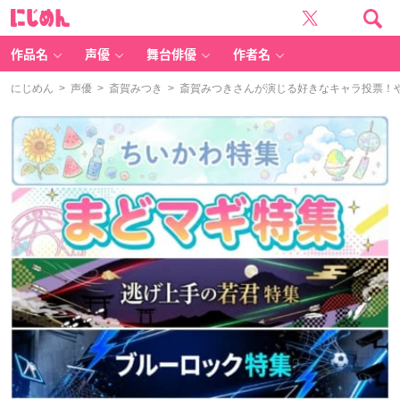
に
じ
め
ん
作品名
声優
舞台俳優
作者名
にじめん
>
声優
>
斎賀みつき
> 斎賀みつきさんが演じる好きなキャラ投票！や