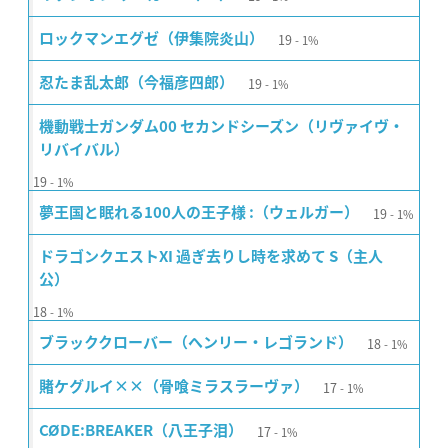
19
ロックマンエグゼ（伊集院炎山）
1%
19
忍たま乱太郎（今福彦四郎）
1%
機動戦士ガンダム00 セカンドシーズン（リヴァイヴ・
リバイバル）
19
1%
19
夢王国と眠れる100人の王子様 :（ウェルガー）
1%
ドラゴンクエストXI 過ぎ去りし時を求めて S（主人
公）
18
1%
18
ブラッククローバー（ヘンリー・レゴランド）
1%
17
賭ケグルイ××（骨喰ミラスラーヴァ）
1%
17
CØDE:BREAKER（八王子泪）
1%