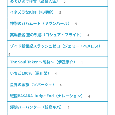
5
あそびあそばせ（高柳先生）
5
イタズラなKiss（桔梗幹）
5
神撃のバハムート（ヤヴンハール）
4
英雄伝説 空の軌跡（ヨシュア・ブライト）
ゾイド新世紀スラッシュゼロ（ジェミー・ヘメロス）
4
4
The Soul Taker 〜魂狩〜（伊達京介）
4
いちご100%（黒川栞）
4
星界の戦旗（ソバーシュ）
4
戦国BASARA Judge End（ナレーション）
4
爆釣バーハンター（鮫島キバ）