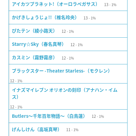
13
アイカツプラネット!（オーロラペガサス）
1%
13
かげきしょうじょ!!（椎名玲央）
1%
12
ぴたテン（綾小路天）
1%
12
Starry☆Sky（春名真琴）
1%
12
カスミン（霧野霧彦）
1%
ブラックスター -Theater Starless-（モクレン）
12
1%
イナズマイレブン オリオンの刻印（アナハン・イム
ス）
12
1%
12
Butlers〜千年百年物語〜（白鳥蓮）
1%
11
げんしけん（高坂真琴）
1%