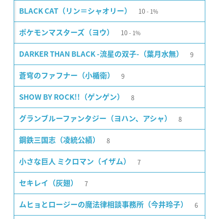
10
BLACK CAT（リン＝シャオリー）
1%
10
ポケモンマスターズ（ヨウ）
1%
9
DARKER THAN BLACK -流星の双子-（葉月水無）
9
蒼穹のファフナー（小楯衛）
8
SHOW BY ROCK!!（ゲンゲン）
8
グランブルーファンタジー（ヨハン、アシャ）
8
鋼鉄三国志（凌統公績）
7
小さな巨人 ミクロマン（イザム）
7
セキレイ（灰翅）
6
ムヒョとロージーの魔法律相談事務所（今井玲子）