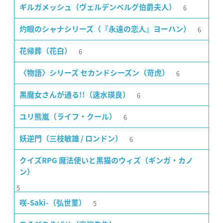
6
ギルガメッシュ（ヴェルデンベルグ伯爵夫人）
6
灼眼のシャナシリーズ（『永遠の恋人』ヨーハン）
6
花帰葬（花白）
6
〈物語〉シリーズ セカンドシーズン（苛虎）
6
黒魔女さんが通る!!（速水瑛良）
6
ユリ熊嵐（ライフ・クール）
6
妖逆門（三枝敏雄 / ロンドン）
クイズRPG 魔法使いと黒猫のウィズ（ギンガ・カノ
ン）
5
5
咲-Saki-（弘世菫）