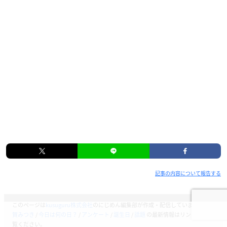
記事の内容について報告する
このページは
kusuguru株式会社
のにじめん編集部が作成・配信しています。
斎
賀みつき
/
今日は何の日？
/
アンケート
/
誕生日
/
話題
の最新情報はリンク先をご
覧ください。