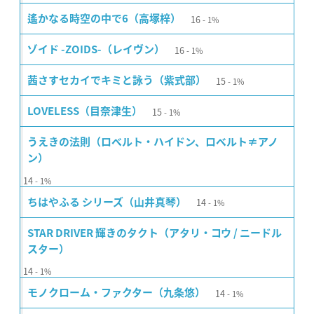
16
遙かなる時空の中で6（高塚梓）
1%
16
ゾイド -ZOIDS-（レイヴン）
1%
15
茜さすセカイでキミと詠う（紫式部）
1%
15
LOVELESS（目奈津生）
1%
うえきの法則（ロベルト・ハイドン、ロベルト≠アノ
ン）
14
1%
14
ちはやふる シリーズ（山井真琴）
1%
STAR DRIVER 輝きのタクト（アタリ・コウ / ニードル
スター）
14
1%
14
モノクローム・ファクター（九条悠）
1%