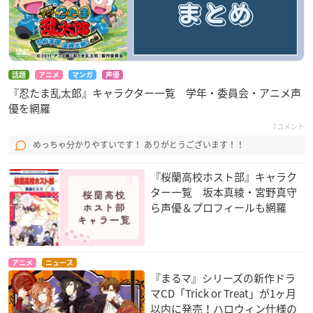
話題
アニメ
マンガ
声優
『忍たま乱太郎』キャラクター一覧 学年・委員会・アニメ声
優を網羅
7コメント
めっちゃ分かりやすいです！ ありがとうございます！！
『桜蘭高校ホスト部』キャラク
ター一覧 坂本真綾・宮野真守
ら声優＆プロフィールも網羅
アニメ
ニュース
『まるマ』シリーズの新作ドラ
マCD「Trick or Treat」が1ヶ月
以内に発売！ハロウィン仕様の