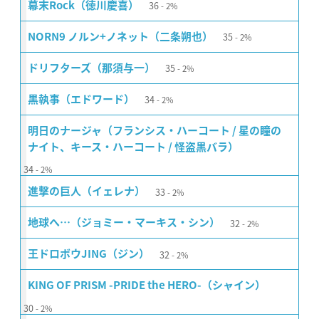
36
幕末Rock（徳川慶喜）
2%
35
NORN9 ノルン+ノネット（二条朔也）
2%
35
ドリフターズ（那須与一）
2%
34
黒執事（エドワード）
2%
明日のナージャ（フランシス・ハーコート / 星の瞳の
ナイト、キース・ハーコート / 怪盗黒バラ）
34
2%
33
進撃の巨人（イェレナ）
2%
32
地球へ…（ジョミー・マーキス・シン）
2%
32
王ドロボウJING（ジン）
2%
KING OF PRISM -PRIDE the HERO-（シャイン）
30
2%