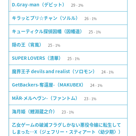
29
D.Gray-man（デビット）
2%
26
キラッとプリ☆チャン（ソルル）
1%
25
キューティクル探偵因幡（因幡遥）
1%
25
隠の王（宵風）
1%
25
SUPER LOVERS（清華）
1%
24
魔界王子 devils and realist（ソロモン）
1%
24
GetBackers-奪還屋-（MAKUBEX）
1%
23
MÄR-メルヘヴン-（ファントム）
1%
23
海月姫（鯉淵蔵之介）
1%
乙女ゲームの破滅フラグしかない悪役令嬢に転生して
しまった…X（ジェフリー・スティアート〈幼少期〉）