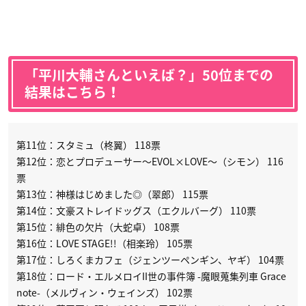
「平川大輔さんといえば？」50位までの
結果はこちら！
第11位：スタミュ（柊翼） 118票
第12位：恋とプロデューサー〜EVOL×LOVE〜（シモン） 116
票
第13位：神様はじめました◎（翠郎） 115票
第14位：文豪ストレイドッグス（エクルバーグ） 110票
第15位：緋色の欠片（大蛇卓） 108票
第16位：LOVE STAGE!!（相楽玲） 105票
第17位：しろくまカフェ（ジェンツーペンギン、ヤギ） 104票
第18位：ロード・エルメロイII世の事件簿 -魔眼蒐集列車 Grace
note-（メルヴィン・ウェインズ） 102票