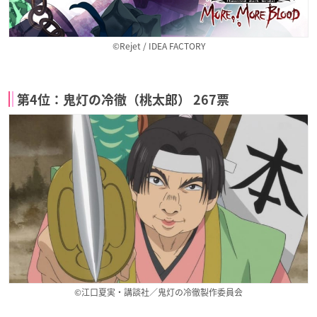
©Rejet / IDEA FACTORY
第4位：鬼灯の冷徹（桃太郎） 267票
©江口夏実・講談社／鬼灯の冷徹製作委員会