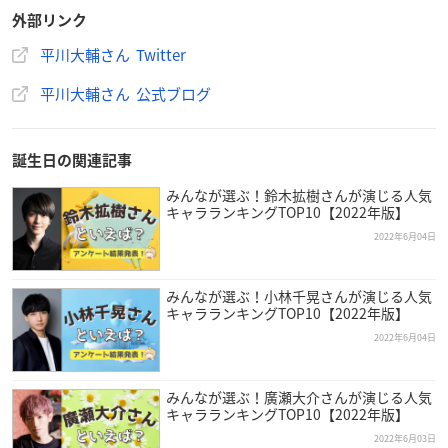
外部リンク
平川大輔さん Twitter
平川大輔さん 公式ブログ
誕生日の関連記事
みんなが選ぶ！鈴木拡樹さんが演じる人気
キャラランキングTOP10【2022年版】
2022年6月04日
みんなが選ぶ！小林千晃さんが演じる人気
キャラランキングTOP10【2022年版】
平川大輔
さんは新潟県出身で、現在フリーで活動しており、今
2022年6月04日
年で49歳を迎えます。
みんなが選ぶ！廣瀬大介さんが演じる人気
昔は保育士になりたかったそうですが、「アニメのキャラクタ
キャラランキングTOP10【2022年版】
ーを演じればもっと多くの子供を楽しませられる」と考え、声
2022年6月03日