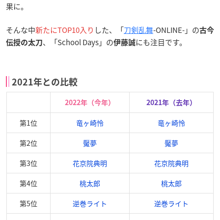
果に。
そんな中
新たにTOP10入り
した、「
刀剣乱舞
-ONLINE-」の
古今
、「School Days」の
にも注目です。
伝授の太刀
伊藤誠
2021年との比較
2022年（今年）
2021年（去年）
第1位
竜ヶ崎怜
竜ヶ崎怜
第2位
魘夢
魘夢
第3位
花京院典明
花京院典明
第4位
桃太郎
桃太郎
第5位
逆巻ライト
逆巻ライト