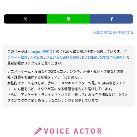
記事の内容について報告する
このページは
kusuguru株式会社
のにじめん編集部が作成・配信しています。
ア
ンケート結果
/
刀剣乱舞
/
ジョジョの奇妙な冒険
/
DIABOLIK LOVERS
/
鬼滅の刃
の
最新情報はリンク先をご覧ください。
アニメ・ゲーム・漫画などの2次元コンテンツや、声優・舞台・俳優などの情
報・話題をお届けする情報メディア「にじめん」。
女性向けアニメをはじめ、少年アニメやキャラクター作品、VTuberなどストリー
マーにも幅を広げ、オタクが気になる情報を幅広くお届けしています。
さらに、アンケート・ランキング・オタ活（推し活）お役立ち情報など、女性オ
タクがワクワク楽しめるようなコンテンツも発信しています。
VOICE ACTOR