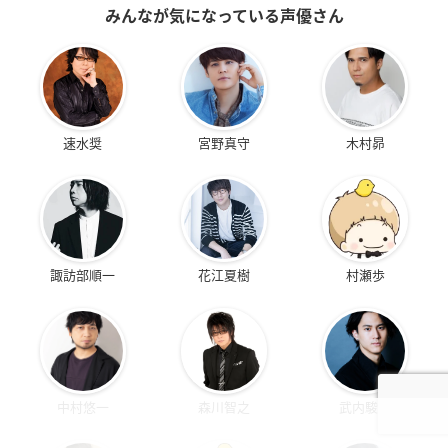
みんなが気になっている声優さん
速水奨
宮野真守
木村昴
諏訪部順一
花江夏樹
村瀬歩
中村悠一
森川智之
武内駿輔