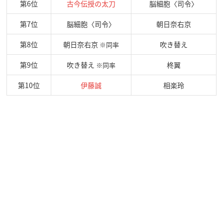
第6位
古今伝授の太刀
脳細胞〈司令〉
第7位
脳細胞〈司令〉
朝日奈右京
第8位
朝日奈右京
吹き替え
※同率
第9位
吹き替え
柊翼
※同率
第10位
伊藤誠
相楽玲