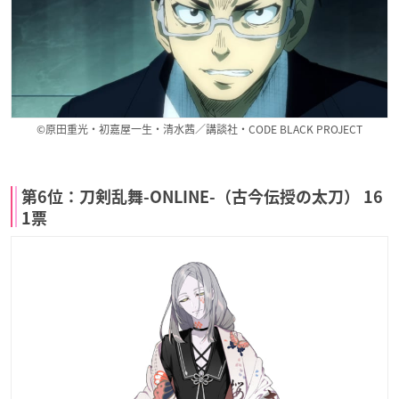
©原田重光・初嘉屋一生・清水茜／講談社・CODE BLACK PROJECT
第6位：刀剣乱舞-ONLINE-（古今伝授の太刀） 16
1票