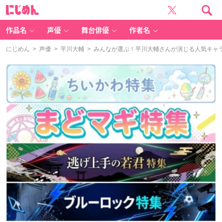
に
じ
め
ん
作品名
声優
舞台俳優
作者名
にじめん
>
声優
>
平川大輔
> みんなが選ぶ！平川大輔さんが演じる人気キャララ