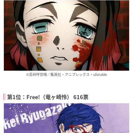
©吾峠呼世晴／集英社・アニプレックス・ufotable
第1位：Free!（竜ヶ崎怜） 616票