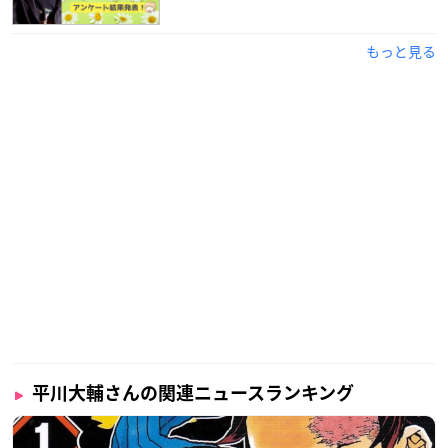
優への道を選ぶことにした平川さん。
もっと見る
演じる役柄は大人の男性役を中心に、優しいお兄さんからヘタ
レキャラまで実に様々です。
洋画の吹き替えでは、俳優のオーランド・ブルームさんを担当
していることでも知られていますね。
平川大輔さんの関連ニュースランキング