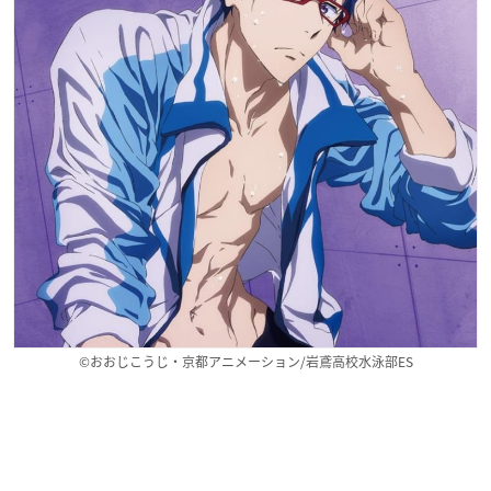
©おおじこうじ・京都アニメーション/岩鳶高校水泳部ES