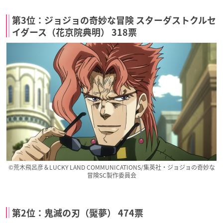
第3位：ジョジョの奇妙な冒険 スターダストクルセ
イダース（花京院典明） 318票
©荒木飛呂彦＆LUCKY LAND COMMUNICATIONS/集英社・ジョジョの奇妙な
冒険SC製作委員会
第2位：鬼滅の刃（魘夢） 474票