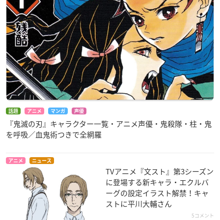
話題
アニメ
マンガ
声優
『鬼滅の刃』キャラクター一覧・アニメ声優・鬼殺隊・柱・鬼
を呼吸／血鬼術つきで全網羅
アニメ
ニュース
TVアニメ『文スト』第3シーズン
に登場する新キャラ・エクルバ
ーグの設定イラスト解禁！キャ
ストに平川大輔さん
5コメント