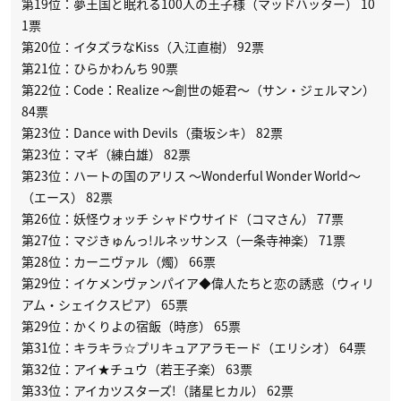
第19位：夢王国と眠れる100人の王子様（マッドハッター） 10
1票
第20位：イタズラなKiss（入江直樹） 92票
第21位：ひらかわんち 90票
第22位：Code：Realize 〜創世の姫君〜（サン・ジェルマン）
84票
第23位：Dance with Devils（棗坂シキ） 82票
第23位：マギ（練白雄） 82票
第23位：ハートの国のアリス 〜Wonderful Wonder World〜
（エース） 82票
第26位：妖怪ウォッチ シャドウサイド（コマさん） 77票
第27位：マジきゅんっ!ルネッサンス（一条寺神楽） 71票
第28位：カーニヴァル（燭） 66票
第29位：イケメンヴァンパイア◆偉人たちと恋の誘惑（ウィリ
アム・シェイクスピア） 65票
第29位：かくりよの宿飯（時彦） 65票
第31位：キラキラ☆プリキュアアラモード（エリシオ） 64票
第32位：アイ★チュウ（若王子楽） 63票
第33位：アイカツスターズ!（諸星ヒカル） 62票