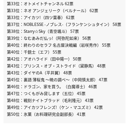
第33位：オトメイトチャンネル 62票
第33位：ネオ アンジェリーク（ベルナール） 62票
第33位：アイカツ!（四ツ葉春） 62票
第37位：NOBLESSE -ノブレス-（フランケンシュタイン） 58票
第38位：Starry☆Sky（青空颯斗） 57票
第39位：なむあみだ仏っ!（阿弥陀如来） 56票
第40位：終わりのセラフ 名古屋決戦編（岩咲秀作） 55票
第40位：千銃士（エフ） 55票
第42位：アオハライド（田中陽一） 50票
第43位：プリンス・オブ・ストライド（黛静馬） 48票
第43位：ダイヤのA（平井翼） 48票
第45位：裏語 薄桜鬼 〜暁の調べ〜（中岡慎太郎） 47票
第46位：ドラゴン、家を買う。（白魔導士） 46票
第47位：つくもがみ貸します（五位） 45票
第48位：戦刻ナイトブラッド（毛利隆元） 43票
第49位：アイカツフレンズ!（ケン・マユズミ） 42票
第50位：氷菓（お料理研究会副部長） 41票