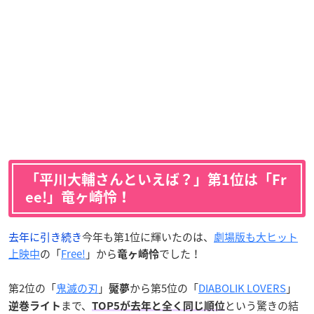
「平川大輔さんといえば？」第1位は「Fr
ee!」竜ヶ崎怜！
去年に引き続き
今年も第1位に輝いたのは、
劇場版も大ヒット
上映中
の「
Free!
」から
でした！
竜ヶ崎怜
第2位の「
鬼滅の刃
」
から第5位の「
DIABOLIK LOVERS
」
魘夢
まで、
という驚きの結
逆巻ライト
TOP5が去年と全く同じ順位