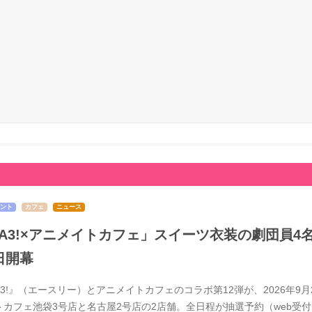
ント
カフェ
ニュース
A3!×アニメイトカフェ」スイーツ衣装の劇団員4
日開幕
A3!』（エースリー）とアニメイトカフェのコラボ第12弾が、2026年
トカフェ池袋3号店と名古屋2号店の2店舗。全日程が抽選予約（web受