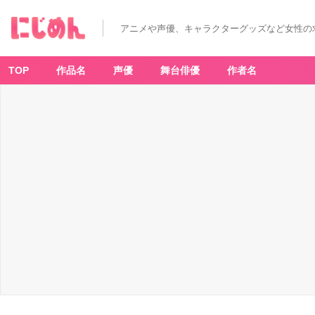
鬼
滅
の
アニメや声優、キャラクターグッズなど女性の
刃
（魘
夢）
-
ア
TOP
作品名
声優
舞台俳優
作者名
ニ
メ
情
報
サ
イ
ト
に
じ
め
ん