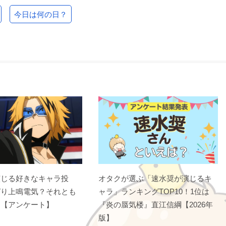
今日は何の日？
演じる好きなキャラ投
オタクが選ぶ「速水奨が演じるキ
ぱり上鳴電気？それとも
ャラ」ランキングTOP10！1位は
？【アンケート】
『炎の蜃気楼』直江信綱【2026年
版】