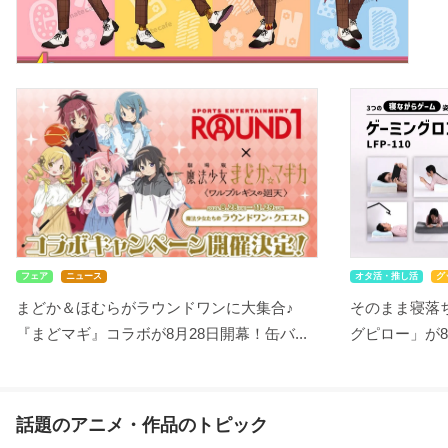
フェア
ニュース
オタ活・推し活
グ
まどか＆ほむらがラウンドワンに大集合♪
そのまま寝落ち
『まどマギ』コラボが8月28日開幕！缶バ...
グピロー」が8
話題のアニメ・作品のトピック