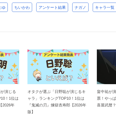
まゆ
ちいかわ
アンケート結果
ナガノ
キャラ一覧
明が演じる
オタクが選ぶ「日野聡が演じるキ
畠中祐が
10！1位は
ャラ」ランキングTOP10！1位は
票！やっ
【2026年
『鬼滅の刃』煉󠄁獄杏寿郎【2026年
喜屋武暦
版】