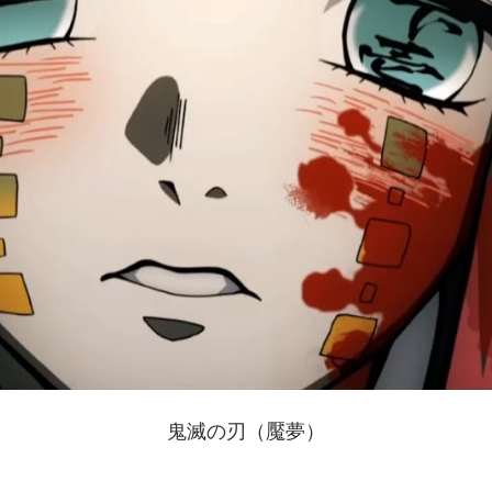
鬼滅の刃（魘夢）