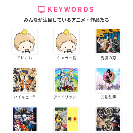
KEYWORDS
みんなが注目しているアニメ・作品たち
ちいかわ
キャラ一覧
鬼滅の刃
ハイキュー!!
アイドリッシ...
刀剣乱舞