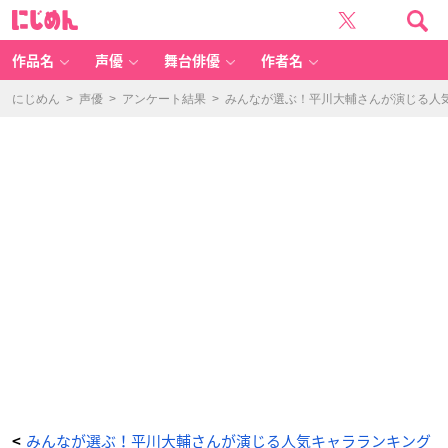
は
に
た
じ
ら
め
く
ん
細
胞
作品名
声優
舞台俳優
作者名
B
L
A
C
にじめん
>
声優
>
アンケート結果
>
みんなが選ぶ！平川大輔さんが演じる人気キ
K
（脳
細
胞
〈司
令〉）
-
ア
ニ
メ
情
報
サ
イ
ト
に
じ
め
ん
みんなが選ぶ！平川大輔さんが演じる人気キャラランキング
<