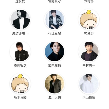
速水奨
宮野真守
木村昴
諏訪部順一
花江夏樹
村瀬歩
森川智之
武内駿輔
中村悠一
坂本真綾
浪川大輔
内山昂輝