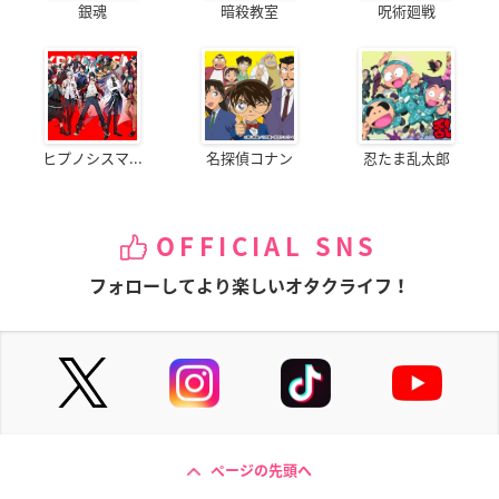
銀魂
暗殺教室
呪術廻戦
ヒプノシスマ...
名探偵コナン
忍たま乱太郎
OFFICIAL SNS
フォローしてより楽しいオタクライフ！
ページの先頭へ