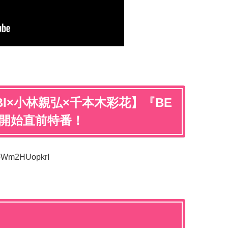
BI×小林親弘×千本木彩花】『BE
送開始直前特番！
=pWm2HUopkrI