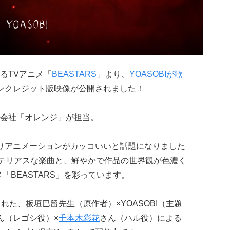
するTVアニメ「
BEASTARS
」より、
YOASOBIが歌
ンクレジット版映像が公開されました！
会社「オレンジ」が担当。
りアニメーションがカッコいいと話題になりました
”ミステリアスな楽曲と、鮮やかで作品の世界観が色濃く
「BEASTARS」を彩っています。
送された、板垣巴留先生（原作者）×YOASOBI（主題
ん（レゴシ役）×
千本木彩花
さん（ハル役）による