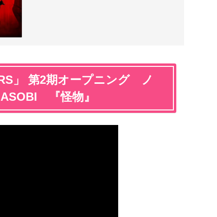
ARS」 第2期オープニング ノ
ASOBI 『怪物』