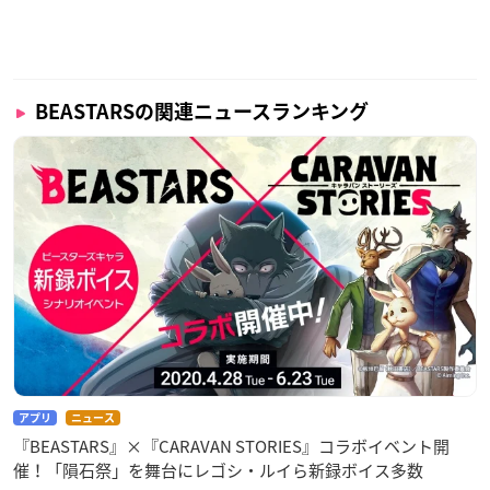
音楽：神前暁（MONACA）
制作：オレンジ
【主題歌】
オープニングテーマ：YOASOBI「怪物」（ソニー・ミュージッ
BEASTARSの関連ニュースランキング
クエンターテインメント）
【キャスト】
レゴシ：小林親弘
ハル：千本木彩花
ルイ：小野友樹
ジュノ：種﨑敦美
ジャック：榎木淳弥
ミグノ：内田雄馬
コロ：大塚剛央
ダラム：小林直人
アプリ
ニュース
ボス：下妻由幸
『BEASTARS』×『CARAVAN STORIES』コラボイベント開
カイ：岡本信彦
催！「隕石祭」を舞台にレゴシ・ルイら新録ボイス多数
サヌ：落合福嗣