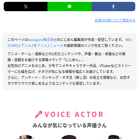
https://twitter.com/bst_anime/status/1336687050649526272
記事の内容について報告する
このページは
kusuguru株式会社
のにじめん編集部が作成・配信しています。
BEA
STARS
/
アニメ
/
冬アニメ
/
ニュース
の最新情報はリンク先をご覧ください。
アニメ・ゲーム・漫画などの2次元コンテンツや、声優・舞台・俳優などの情
報・話題をお届けする情報メディア「にじめん」。
女性向けアニメをはじめ、少年アニメやキャラクター作品、VTuberなどストリー
マーにも幅を広げ、オタクが気になる情報を幅広くお届けしています。
さらに、アンケート・ランキング・オタ活（推し活）お役立ち情報など、女性オ
タクがワクワク楽しめるようなコンテンツも発信しています。
VOICE ACTOR
みんなが気になっている声優さん