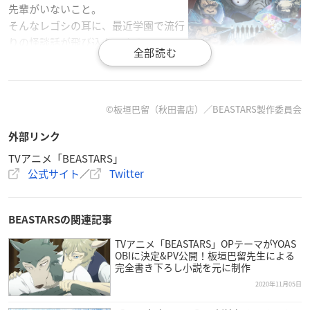
先輩がいないこと。
そんなレゴシの耳に、最近学園で流行
りの怪談話が飛び込んでくる。
真夜中の校内に、殺されたテムの幽霊
が出るというのだ。
【放送・配信情報】
©板垣巴留（秋田書店）／BEASTARS製作委員会
2021年1月6日(水)よりフジテレビ「+Ultra」ほかにて放送開
外部リンク
始！
毎週水曜日24時55分から放送
TVアニメ「BEASTARS」
公式サイト
／
Twitter
関西テレビ、東海テレビ、テレビ西日本、北海道文化放送、BS
フジでも放送決定！
BEASTARSの関連記事
Netflixにて2021年1月5日（火）独占配信開始／
2話～：毎週木曜日配信（日本先行）
TVアニメ「BEASTARS」OPテーマがYOAS
OBIに決定&PV公開！板垣巴留先生による
2021年7月より190カ国以上で独占配信
完全書き下ろし小説を元に制作
2020年11月05日
【作品紹介】
動物版青春群像劇、続演――。