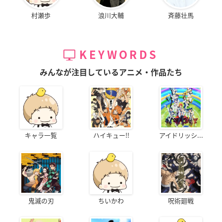
村瀬歩
浪川大輔
斉藤壮馬
KEYWORDS
みんなが注目しているアニメ・作品たち
キャラ一覧
ハイキュー!!
アイドリッシ...
鬼滅の刃
ちいかわ
呪術廻戦