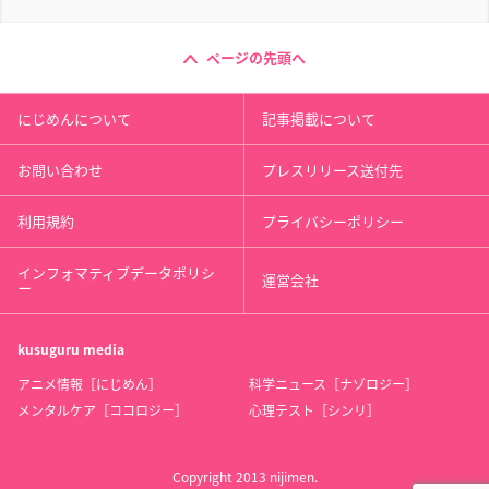
ページの先頭へ
にじめんについて
記事掲載について
お問い合わせ
プレスリリース送付先
利用規約
プライバシーポリシー
インフォマティブデータポリシ
運営会社
ー
kusuguru
media
アニメ情報［にじめん］
科学ニュース［ナゾロジー］
メンタルケア［ココロジー］
心理テスト［シンリ］
Copyright 2013 nijimen.