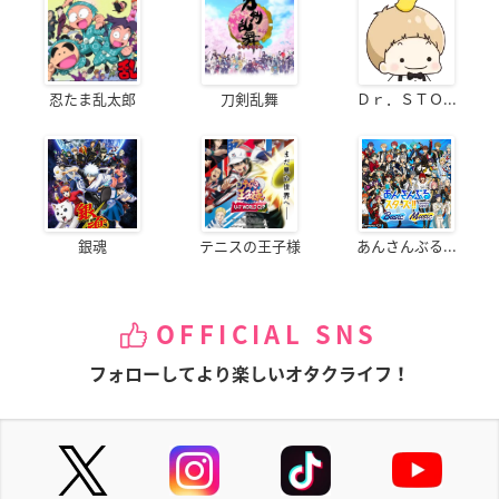
忍たま乱太郎
刀剣乱舞
Ｄｒ．ＳＴＯ...
銀魂
テニスの王子様
あんさんぶる...
OFFICIAL SNS
フォローしてより楽しいオタクライフ！