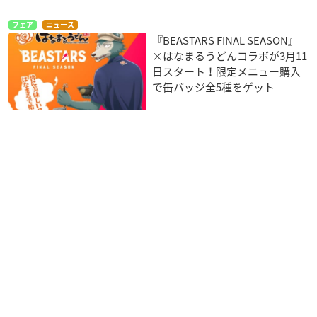
ビル：虎島貴明
エルス：渡部紗弓
フェア
ニュース
『BEASTARS FINAL SEASON』
ドーム：室元気
×はなまるうどんコラボが3月11
キビ：井口祐一
日スタート！限定メニュー購入
シイラ：原優子
で缶バッジ全5種をゲット
アオバ：兼政郁人
エレン：大内茜
ミズチ：山村響
レゴム：あんどうさくら
ピナ：梶裕貴
ゴウヒン：大塚明夫
市長：星野充昭
オグマ：堀内賢雄
イブキ：楠大典
フリー：木村昴
※敬称略