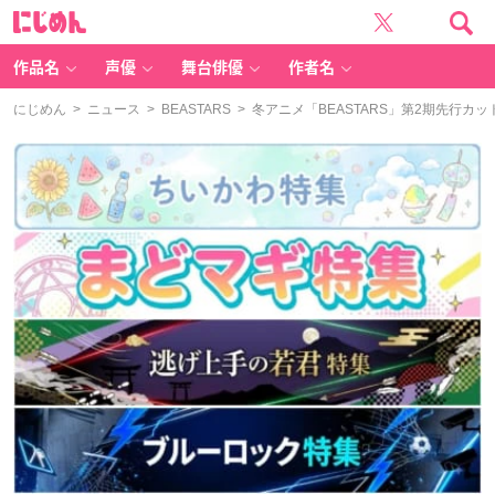
に
じ
め
ん
作品名
声優
舞台俳優
作者名
にじめん
>
ニュース
>
BEASTARS
> 冬アニメ「BEASTARS」第2期先行