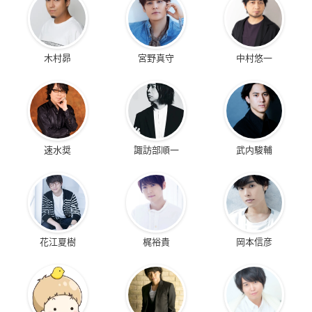
木村昴
宮野真守
中村悠一
速水奨
諏訪部順一
武内駿輔
花江夏樹
梶裕貴
岡本信彦