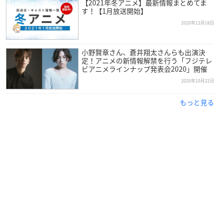
【2021年冬アニメ】最新情報まとめてま
す！【1月放送開始】
数々の賞を総なめにしてきた本作、第1期は大好評を博し2019
2020年12月18日
年12月に放送終了、そして物語の続きが描かれる第2期は2021
年1月フジテレビ「+Ultra」ほかにて放送予定！
小野賢章さん、蒼井翔太さんらも出演決
定！アニメの新情報解禁を行う「フジテレ
新才能が紡ぐ、差別、愛、弱さ、希望…珠玉の動物版ヒューマ
ビアニメラインナップ発表会2020」開催
ンドラマを、引き続きお楽しみください！
2020年10月22日
もっと見る
【スタッフ】
原作：板垣巴留（秋田書店「週刊少年チャンピオン」連載）
監督：松見真一
脚本：樋口七海
キャラクターデザイン：大津直
CGチーフディレクター：井野元英二
美術監督：春日美波
色彩設計：橋本賢
撮影監督：蔡伯崙
編集：植松淳一