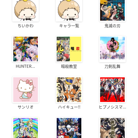
ちいかわ
キャラ一覧
鬼滅の刃
HUNTER...
暗殺教室
刀剣乱舞
サンリオ
ハイキュー!!
ヒプノシスマ...