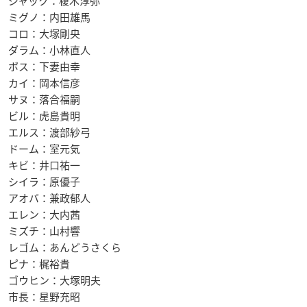
ジャック：榎木淳弥
ミグノ：内田雄馬
コロ：大塚剛央
ダラム：小林直人
ボス：下妻由幸
カイ：岡本信彦
サヌ：落合福嗣
ビル：虎島貴明
エルス：渡部紗弓
ドーム：室元気
キビ：井口祐一
シイラ：原優子
アオバ：兼政郁人
エレン：大内茜
ミズチ：山村響
レゴム：あんどうさくら
ピナ：梶裕貴
ゴウヒン：大塚明夫
市長：星野充昭