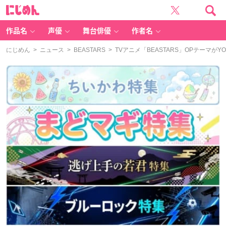
に
じ
め
ん
作品名
声優
舞台俳優
作者名
にじめん
>
ニュース
>
BEASTARS
> TVアニメ「BEASTARS」OPテーマ