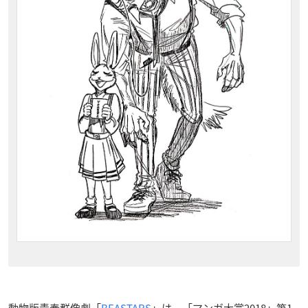
動物版青春群像劇「
BEASTARS
」は、「マンガ大賞2018」第1