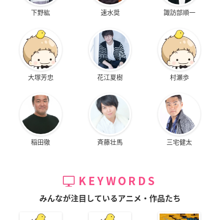
下野紘
速水奨
諏訪部順一
大塚芳忠
花江夏樹
村瀬歩
稲田徹
斉藤壮馬
三宅健太
KEYWORDS
みんなが注目しているアニメ・作品たち