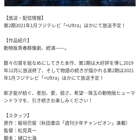
【放送・配信情報】
第2期2021年1月フジテレビ「+Ultra」ほかにて放送予定！
【作品紹介】
動物版青春群像劇、続演――。
数々の賞を総なめにしてきた本作、第1期は大好評を博し2019
年12月に放送終了、そして物語の続きが描かれる第2期は2021
年1月フジテレビ「+Ultra」ほかにて放送予定！
新才能が紡ぐ、差別、愛、弱さ、希望…珠玉の動物版ヒューマ
ンドラマを、引き続きお楽しみください！
【スタッフ】
原作：板垣巴留（秋田書店「週刊少年チャンピオン」連載）
監督：松見真一
脚本：樋口七海