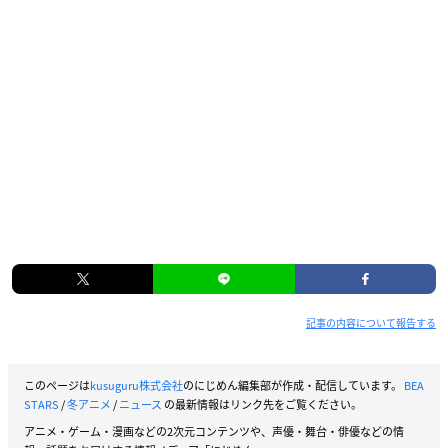
記事の内容について報告する
このページは
kusuguru株式会社
のにじめん編集部が作成・配信しています。
BEA
STARS
/
冬アニメ
/
ニュース
の最新情報はリンク先をご覧ください。
アニメ・ゲーム・漫画などの2次元コンテンツや、声優・舞台・俳優などの情