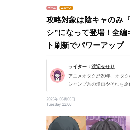
ゲーム
ニュース
攻略対象は陰キャのみ『
シ”になって登場！全編
ト刷新でパワーアップ
ライター：
渡辺せせり
アニメオタク歴20年。オタ
ジャンプ系の漫画やそれを原
2025年 05月06日
Tuesday 12:00