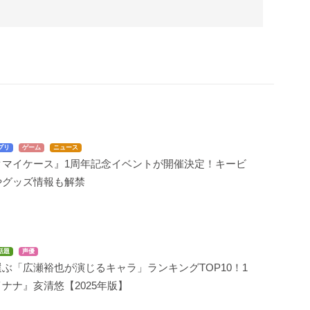
プリ
ゲーム
ニュース
クマイケース』1周年記念イベントが開催決定！キービ
やグッズ情報も解禁
話題
声優
ぶ「広瀬裕也が演じるキャラ」ランキングTOP10！1
ナナ』亥清悠【2025年版】