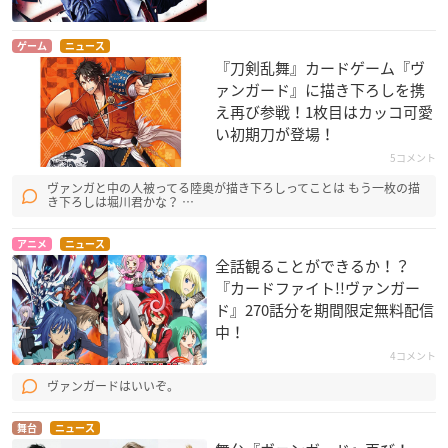
ゲーム
ニュース
『刀剣乱舞』カードゲーム『ヴ
ァンガード』に描き下ろしを携
え再び参戦！1枚目はカッコ可愛
い初期刀が登場！
5コメント
ヴァンガと中の人被ってる陸奥が描き下ろしってことは もう一枚の描
き下ろしは堀川君かな？ …
アニメ
ニュース
全話観ることができるか！？
『カードファイト!!ヴァンガー
ド』270話分を期間限定無料配信
中！
4コメント
ヴァンガードはいいぞ。
舞台
ニュース