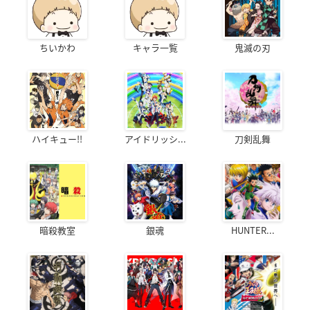
ちいかわ
キャラ一覧
鬼滅の刃
ハイキュー!!
アイドリッシ...
刀剣乱舞
暗殺教室
銀魂
HUNTER...