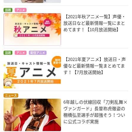
話題
アニメ
【2021年秋アニメ一覧】声優・
放送日など最新情報一覧にまと
めてます！【10月放送開始】
話題
アニメ
配信アニメ
【2021年夏アニメ】放送日・声
優など最新情報一覧まとめてま
す！【7月放送開始】
ニュース
6年越しの伏線回収「刀剣乱舞×
ヴァンガード」長曽祢虎徹姿の
棚橋弘至選手が超強そう！つい
に公式コラボ実施