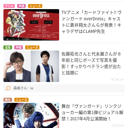
アニメ
声優
ニュース
TVアニメ「カードファイト!! ヴ
ァンガード overDress」キャス
トに蒼井翔太さんらが発表！キ
ャラデザはCLAMP先生
話題
声優
ニュース
佐藤拓也さんと代永翼さんが８
年前と同じポーズで写真を撮
影！すっかりベテラン感が出た
と話題に
9コメント
森嶋さん…w
舞台
ニュース
舞台『ヴァンガード』リンクジ
ョーカー編の第1弾ビジュアル解
禁！2017年4月公演開始！
1コメント