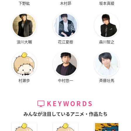
下野紘
木村昴
坂本真綾
浪川大輔
花江夏樹
森川智之
村瀬歩
中村悠一
斉藤壮馬
KEYWORDS
みんなが注目しているアニメ・作品たち