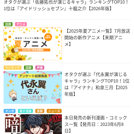
オタクが選ぶ「佐藤拓也が演じるキャラ」ランキングTOP10！
1位は『アイドリッシュセブン』十龍之介【2026年版】
話題
アニメ
【2025年夏アニメ一覧】7月放送
開始の新作アニメ【来期アニ
メ】
ランキング
話題
声優
オタクが選ぶ「代永翼が演じる
キャラ」ランキングTOP10！1位
は『アイナナ』和泉三月【2025
年版】
マンガ
電子漫画
書籍
ニュース
本日発売の新刊漫画・コミック
ス一覧【発売日：2023年6月8
日】