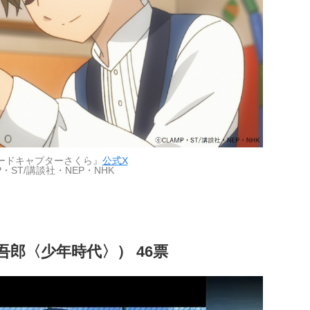
ードキャプターさくら』
公式X
P・ST/講談社・NEP・NHK
吾郎〈少年時代〉） 46票