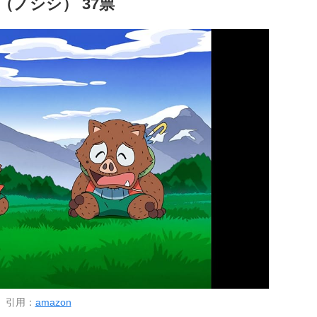
（ノシシ） 37票
引用：
amazon