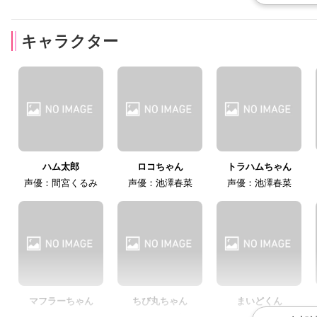
キャラクター
宮田幸季
内川藍維
斉藤祐子
トラハムくん
かぶるくん
パンダくん
ハム太郎
ロコちゃん
トラハムちゃん
声優：間宮くるみ
声優：池澤春菜
声優：池澤春菜
マフラーちゃん
ちび丸ちゃん
まいどくん