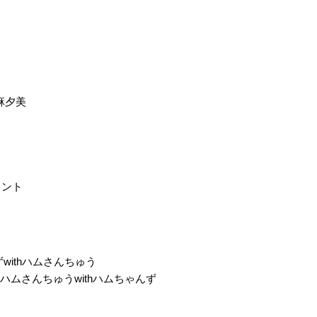
麻夕美
メント
withハムさんちゅう
ハムさんちゅうwithハムちゃんず