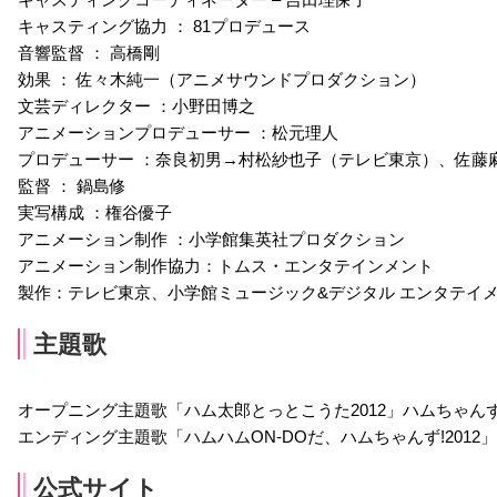
キャスティング協力 ： 81プロデュース
音響監督 ： 高橋剛
効果 ： 佐々木純一（アニメサウンドプロダクション）
文芸ディレクター ：小野田博之
アニメーションプロデューサー ：松元理人
プロデューサー ：奈良初男→村松紗也子（テレビ東京）、佐藤
監督 ： 鍋島修
実写構成 ：権谷優子
アニメーション制作 ：小学館集英社プロダクション
アニメーション制作協力：トムス・エンタテインメント
製作：テレビ東京、小学館ミュージック&デジタル エンタテイ
主題歌
オープニング主題歌「ハム太郎とっとこうた2012」ハムちゃんず
エンディング主題歌「ハムハムON-DOだ、ハムちゃんず!2012」
公式サイト