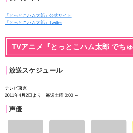
「とっとこハム太郎」公式サイト
「とっとこハム太郎」Twitter
TVアニメ『とっとこハム太郎 でち
放送スケジュール
テレビ東京
2011年4月2日より 毎週土曜 9:00 ～
声優