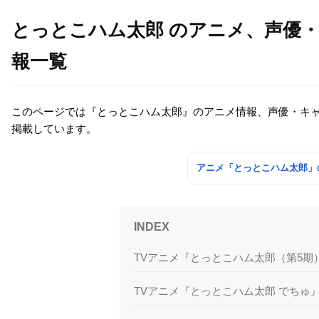
とっとこハム太郎 のアニメ、声優
報一覧
このページでは『とっとこハム太郎』のアニメ情報、声優・キ
掲載しています。
アニメ「とっとこハム太郎」
TVアニメ『とっとこハム太郎（第5期
TVアニメ『とっとこハム太郎 でちゅ