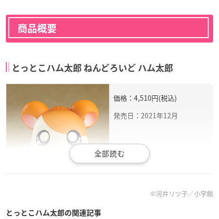
商品概要
とっとこハム太郎 ねんどろいど ハム太郎
価格：4,510円(税込)
発売日：2021年12月
©河井リツ子／小学館
仕様：ABS&PVC 塗装済み可動
フィギュア
・ノンスケー
とっとこハム太郎の関連記事