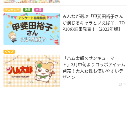
ランキング
話題
声優
みんなが選ぶ「甲斐田裕子さん
が演じるキャラといえば？」TO
P10の結果発表！【2023年版】
グッズ
「ハム太郎×サンキューマー
ト」3月中旬よりコラボアイテム
発売！大人女性も使いやすいデ
ザイン
29