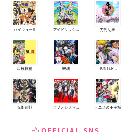
ハイキュー!!
アイドリッシ...
刀剣乱舞
暗殺教室
銀魂
HUNTER...
呪術廻戦
ヒプノシスマ...
テニスの王子様
OFFICIAL SNS