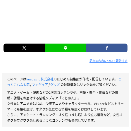
記事の内容について報告する
このページは
kusuguru株式会社
のにじめん編集部が作成・配信しています。
と
っとこハム太郎
/
フィギュア
/
グッズ
の最新情報はリンク先をご覧ください。
アニメ・ゲーム・漫画などの2次元コンテンツや、声優・舞台・俳優などの情
報・話題をお届けする情報メディア「にじめん」。
女性向けアニメをはじめ、少年アニメやキャラクター作品、VTuberなどストリー
マーにも幅を広げ、オタクが気になる情報を幅広くお届けしています。
さらに、アンケート・ランキング・オタ活（推し活）お役立ち情報など、女性オ
タクがワクワク楽しめるようなコンテンツも発信しています。