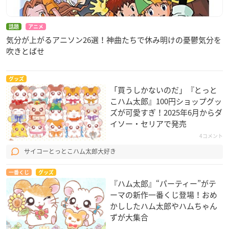
話題
アニメ
気分が上がるアニソン26選！神曲たちで休み明けの憂鬱気分を
吹きとばせ
グッズ
「買うしかないのだ」『とっと
こハム太郎』100円ショップグッ
ズが可愛すぎ！2025年6月からダ
イソー・セリアで発売
4コメント
サイコーとっとこハム太郎大好き
一番くじ
グッズ
『ハム太郎』“パーティー”がテ
ーマの新作一番くじ登場！おめ
かししたハム太郎やハムちゃん
ずが大集合