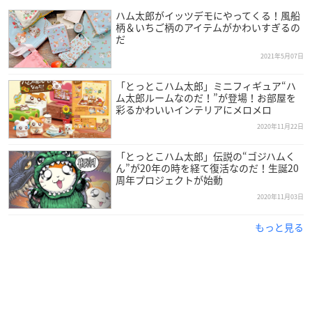
ル・専用台座付属
ハム太郎がイッツデモにやってくる！風船
全高：約65mm
柄＆いちご柄のアイテムがかわいすぎるの
だ
原型制作：七兵衛
制作協力：ねんどろん
2021年5月07日
「とっとこハム太郎」ミニフィギュア“ハ
製品は自立しません。付属の台座を使用してください。
ム太郎ルームなのだ！”が登場！お部屋を
掲載の写真は実際の商品とは多少異なる場合があります。
彩るかわいいインテリアにメロメロ
商品の塗装は彩色工程が手作業になるため、商品個々に多
2020年11月22日
少の差異があります。予めご了承ください。
「とっとこハム太郎」伝説の“ゴジハムく
ん”が20年の時を経て復活なのだ！生誕20
発売元：グッドスマイルカンパニー
周年プロジェクトが始動
2020年11月03日
アニメイトで購入
もっと見る