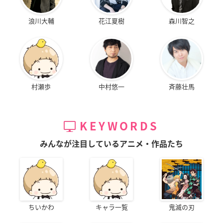
浪川大輔
花江夏樹
森川智之
村瀬歩
中村悠一
斉藤壮馬
KEYWORDS
みんなが注目しているアニメ・作品たち
ちいかわ
キャラ一覧
鬼滅の刃