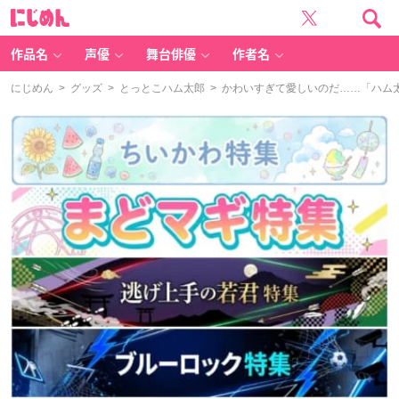
に
じ
め
ん
作品名
声優
舞台俳優
作者名
にじめん
>
グッズ
>
とっとこハム太郎
> かわいすぎて愛しいのだ……「ハム