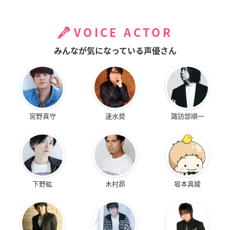
VOICE ACTOR
みんなが気になっている声優さん
宮野真守
速水奨
諏訪部順一
下野紘
木村昴
坂本真綾