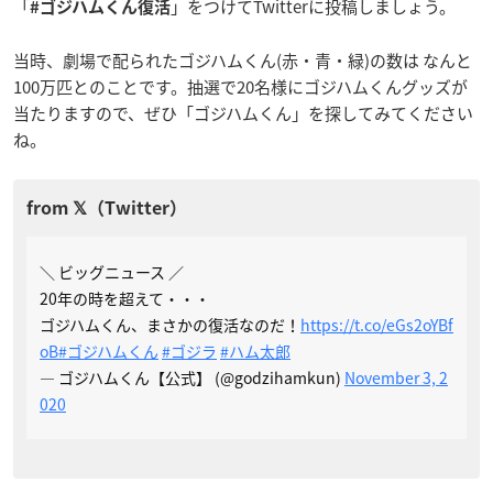
「
」をつけてTwitterに投稿しましょう。
#ゴジハムくん復活
当時、劇場で配られたゴジハムくん(赤・青・緑)の数は なんと
100万匹とのことです。抽選で20名様にゴジハムくんグッズが
当たりますので、ぜひ「ゴジハムくん」を探してみてください
ね。
＼ ビッグニュース ／
20年の時を超えて・・・
ゴジハムくん、まさかの復活なのだ！
https://t.co/eGs2oYBf
oB
#ゴジハムくん
#ゴジラ
#ハム太郎
— ゴジハムくん【公式】 (@godzihamkun)
November 3, 2
020