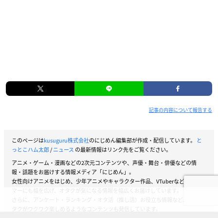
記事の内容について報告する
このページは
kusuguru株式会社
のにじめん編集部が作成・配信しています。
と
っとこハム太郎
/
ニュース
の最新情報はリンク先をご覧ください。
アニメ・ゲーム・漫画などの2次元コンテンツや、声優・舞台・俳優などの情
報・話題をお届けする情報メディア「にじめん」。
女性向けアニメをはじめ、少年アニメやキャラクター作品、VTuberなどストリー
マーにも幅を広げ、オタクが気になる情報を幅広くお届けしています。
さらに、アンケート・ランキング・オタ活（推し活）お役立ち情報など、女性オ
タクがワクワク楽しめるようなコンテンツも発信しています。