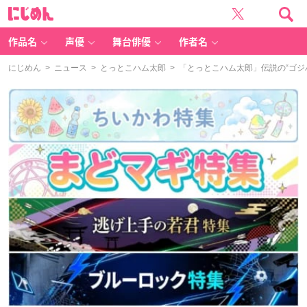
に
じ
め
ん
作品名
声優
舞台俳優
作者名
にじめん
>
ニュース
>
とっとこハム太郎
> 「とっとこハム太郎」伝説の“ゴジ