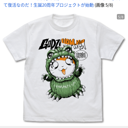
5
て復活なのだ！生誕20周年プロジェクトが始動
(画像 5/8)
番
目
の
画
像
5/8
-
ア
ニ
メ
情
報
サ
イ
ト
に
じ
め
ん