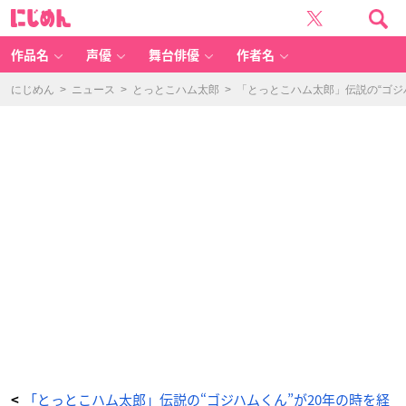
「と
に
っ
じ
と
め
こ
ん
ハ
ム
作品名
声優
舞台俳優
作者名
太
郎」
伝
説
にじめん
>
ニュース
>
とっとこハム太郎
>
「とっとこハム太郎」伝説の“ゴジ
の“ゴ
ジ
ハ
ム
く
ん”が
2
0
年
の
時
を
経
て
復
活
な
の
だ！
生
誕
2
0
周
年
プ
ロ
ジ
ェ
ク
ト
が
始
動
「とっとこハム太郎」伝説の“ゴジハムくん”が20年の時を経
<
_