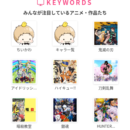
KEYWORDS
みんなが注目しているアニメ・作品たち
ちいかわ
キャラ一覧
鬼滅の刃
アイドリッシ...
ハイキュー!!
刀剣乱舞
暗殺教室
銀魂
HUNTER...