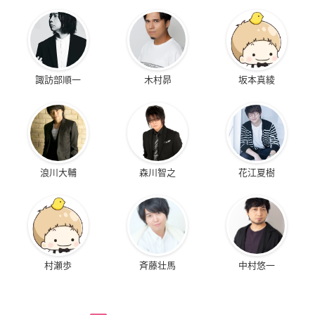
諏訪部順一
木村昴
坂本真綾
浪川大輔
森川智之
花江夏樹
村瀬歩
斉藤壮馬
中村悠一