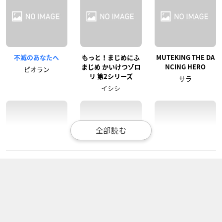
不滅のあなたへ
もっと！まじめにふ
MUTEKING THE DA
まじめ かいけつゾロ
NCING HERO
ピオラン
リ 第2シリーズ
サラ
イシシ
もっと！まじめにふ
斉木楠雄のΨ難（第2
斉木楠雄のΨ難
まじめ かいけつゾロ
期）
斉木久留美
リ
斉木久留美
イシシ