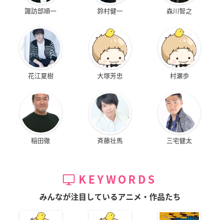
諏訪部順一
鈴村健一
森川智之
まじめにふまじめ か
PIKACHU THE MOVI
メトロポリス
いけつゾロリ なぞの
E ピカチュウのドキ
フィフィ
お宝大さくせん
ドキかくれんぼ
花江夏樹
大塚芳忠
村瀬歩
イシシ
コダック
稲田徹
斉藤壮馬
三宅健太
劇場版 ポケットモン
劇場版 ポケットモン
ピカチュウたんけん
スター 結晶塔の帝王
スター 幻のポケモン
たい
KEYWORDS
ルギア爆誕
ロコン
ゼニガメ
ファイヤー
みんなが注目しているアニメ・作品たち