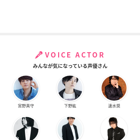
映画かいけつゾロリ
ガールズ＆パンツァ
映画かいけつゾロリ
ZZのひみつ
ー 劇場版
うちゅうの勇者たち
イシシ
冷泉久子
イシシ
VOICE ACTOR
みんなが気になっている声優さん
映画かいけつぞろり
映画ドラえもん のび
映画かいけつゾロリ
宮野真守
下野紘
速水奨
まもるぜ！きょうり
太のひみつ道具博物
だ・だ・だ・だいぼ
ゅうのたまご
館
うけん!
イシシ
ポポン
イシシ