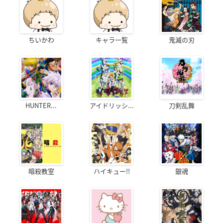
ちいかわ
キャラ一覧
鬼滅の刃
ピカチュウのなつや
ユメノツボミ
すみ
ニドラン
ゼニガメ
HUNTER...
アイドリッシ...
刀剣乱舞
暗殺教室
ハイキュー!!
銀魂