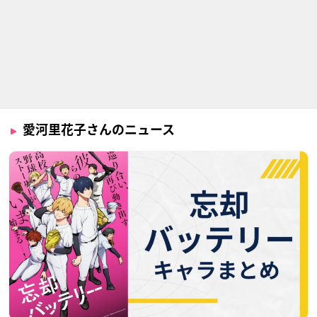
かみさまみならい ヒ
新あたしンち
プリパラ
ミツのここたま
水島
トリコ
ゲラチョ
愛河里花子さんのニュース
ガールズ&パンツァ
とっとこハム太郎 で
ぷるるんっ! しずく
ー
ちゅ
ちゃん あはっ☆
冷泉久子
こうしくん
はなぢ君