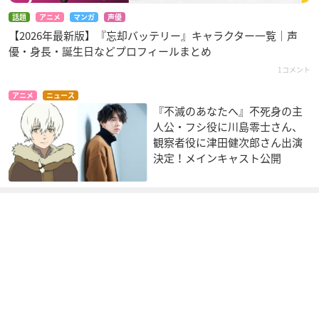
話題
アニメ
マンガ
声優
【2026年最新版】『忘却バッテリー』キャラクター一覧｜声
優・身長・誕生日などプロフィールまとめ
1コメント
ぷるるんっ! しずく
とっとこハム太郎は
ワンワンセレプー そ
ちゃん
～い! （のりのり♪
れゆけ!徹之進
アニメ
ニュース
のりスタ内）
はなぢ君
ミカ
『不滅のあなたへ』不死身の主
こうしくん
人公・フシ役に川島零士さん、
観察者役に津田健次郎さん出演
決定！メインキャスト公開
あたしンち
BRIGADOON まりん
課長王子
とメラン
水島
田中弦
浅葱モト