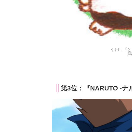
引用：『と
©
第3位：『NARUTO -