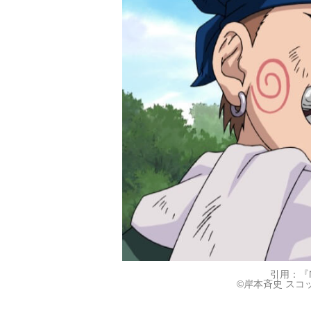
引用：『N
©岸本斉史 ス