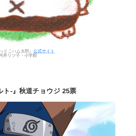
っとこハム太郎』
公式サイト
河井リツ子・小学館
ナルト-』秋道チョウジ 25票