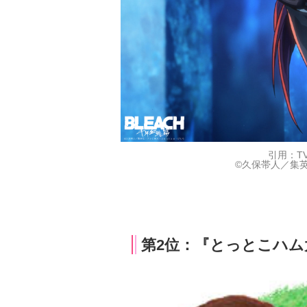
引用：T
©久保帯人／集英
第2位：『とっとこハム