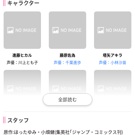
キャラクター
藤崎あかり
筒井公宏
加賀鉄男
津田英三
藤原啓治
浅川悠
進藤ヒカル
藤原佐為
塔矢アキラ
塔矢行洋
緒方精次
三谷祐輝
声優：川上とも子
声優：千葉進歩
声優：小林沙苗
水田わさび
高木礼子
松岡洋子
藤崎あかり
筒井公宏
加賀鉄男
福井雄太
楽平
越智康介
スタッフ
声優：かかずゆみ
声優：津村まこと
声優：伊藤健太郎
原作:ほったゆみ・小畑健(集英社｢ジャンプ・コミックス刊)