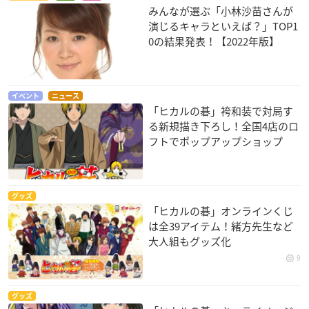
みんなが選ぶ「小林沙苗さんが
演じるキャラといえば？」TOP1
0の結果発表！【2022年版】
イベント
ニュース
「ヒカルの碁」袴和装で対局す
る新規描き下ろし！全国4店のロ
フトでポップアップショップ
グッズ
「ヒカルの碁」オンラインくじ
は全39アイテム！緒方先生など
大人組もグッズ化
9
グッズ