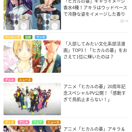
「ヒカルの碁」キャライメージ
香水4種！アキラはウッドベース
で冷静な姿をイメージした香り
94
ランキング
話題
マンガ
「入部してみたい文化系部活漫
画」TOP3！「ヒカルの碁」をお
さえて1位に輝いたのは？
アニメ
ニュース
アニメ「ヒカルの碁」20周年記
念スペシャルPV公開！「感動す
ぎて鳥肌止まらない！」
グッズ
アニメ
フェア
ニュース
アニメ「ヒカルの碁」アキラ＆