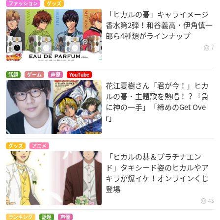
ファッション
グッズ
「ヒカルの碁」キャライメージ
香水第2弾！和谷義高・伊角慎一
郎ら4種類がラインナップ
7
話題
ゲーム
声優
YouTube
花江夏樹さん「君が今！」ヒカ
ルの碁・主題歌を熱唱！？「急
に神の一手」「締めのGet Ove
r」
グッズ
アニメ
「ヒカルの碁＆プラチナエン
ド」タキシード姿のヒカルやア
キラが爆イケ！オンラインくじ
登場
43
ランキング
話題
声優