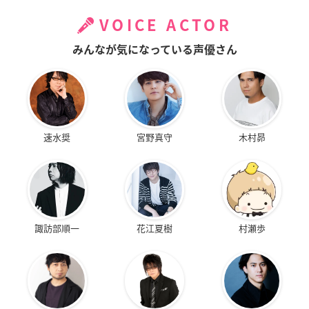
VOICE ACTOR
みんなが気になっている声優さん
速水奨
宮野真守
木村昴
諏訪部順一
花江夏樹
村瀬歩