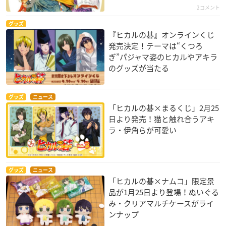
2コメント
グッズ
『ヒカルの碁』オンラインくじ
発売決定！テーマは“くつろ
ぎ”パジャマ姿のヒカルやアキラ
のグッズが当たる
グッズ
ニュース
「ヒカルの碁×まるくじ」2月25
日より発売！猫と触れ合うアキ
ラ・伊角らが可愛い
グッズ
ニュース
「ヒカルの碁×ナムコ」限定景
品が1月25日より登場！ぬいぐる
み・クリアマルチケースがライ
ンナップ