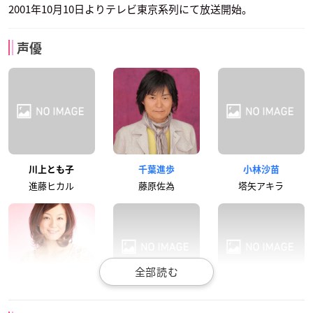
2001年10月10日よりテレビ東京系列にて放送開始。
声優
川上とも子
千葉進歩
小林沙苗
進藤ヒカル
藤原佐為
塔矢アキラ
かかずゆみ
津村まこと
伊藤健太郎