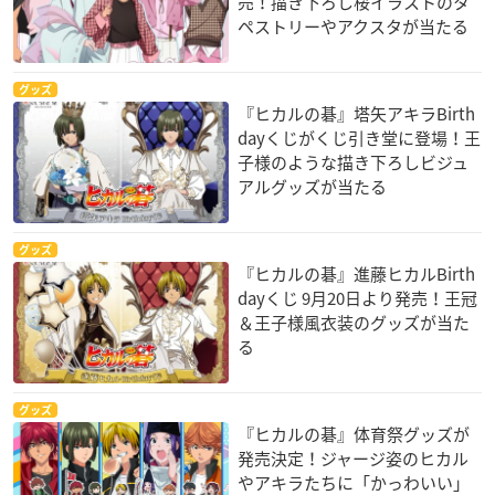
売！描き下ろし桜イラストのタ
ペストリーやアクスタが当たる
グッズ
『ヒカルの碁』塔矢アキラBirth
dayくじがくじ引き堂に登場！王
子様のような描き下ろしビジュ
アルグッズが当たる
グッズ
『ヒカルの碁』進藤ヒカルBirth
dayくじ 9月20日より発売！王冠
＆王子様風衣装のグッズが当た
る
グッズ
『ヒカルの碁』体育祭グッズが
発売決定！ジャージ姿のヒカル
やアキラたちに「かっわいい」