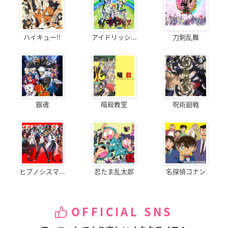
ハイキュー!!
アイドリッシ...
刀剣乱舞
銀魂
暗殺教室
呪術廻戦
ヒプノシスマ...
忍たま乱太郎
名探偵コナン
OFFICIAL SNS