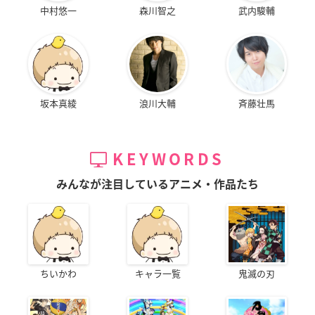
中村悠一
森川智之
武内駿輔
坂本真綾
浪川大輔
斉藤壮馬
KEYWORDS
みんなが注目しているアニメ・作品たち
ちいかわ
キャラ一覧
鬼滅の刃