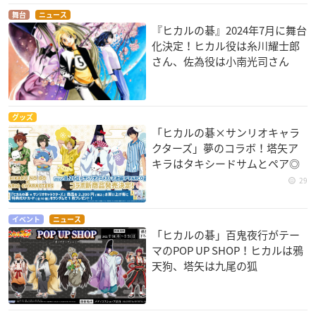
舞台
ニュース
『ヒカルの碁』2024年7月に舞台
化決定！ヒカル役は糸川耀士郎
さん、佐為役は小南光司さん
グッズ
「ヒカルの碁×サンリオキャラ
クターズ」夢のコラボ！塔矢ア
キラはタキシードサムとペア◎
29
イベント
ニュース
「ヒカルの碁」百鬼夜行がテー
マのPOP UP SHOP！ヒカルは鴉
天狗、塔矢は九尾の狐