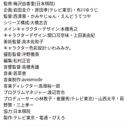
監修:梅沢由香里(日本棋院)
企画:岩田圭介・原田孝(テレビ東京)・布川ゆうじ
監督:西澤晋・かみやじゅん・えんどうてつや
シリーズ構成:大橋志吉
メインキャラクターデザイン:本橋秀之
キャラクターデザイン:関口可奈味・上田美由紀
鈴村健一
榎本温子
塔矢行洋
緒方精次
三谷祐輝
美術監督:高木佐和子
伊角慎一郎
奈瀬明日美
声優：津田英三
声優：藤原啓治
声優：浅川悠
キャラクター色彩設計:いわみみか｡
撮影監督:沖野雅英
編集:松村正宏
音響監督:高橋秀雄
音楽:若草恵
音楽制作:avexmode
音楽ディレクター:高畑裕一郎
プログラムマネジャー:渡辺哲也
福井雄太
楽平
越智康介
声優：水田わさび
声優：高木礼子
声優：松岡洋子
プロデューサー:小林教子・崔鐘秀(テレビ東京)・山西太平・萩
野賢・三上孝一
協力:日本棋院
製作:テレビ東京・電通・ぴえろ