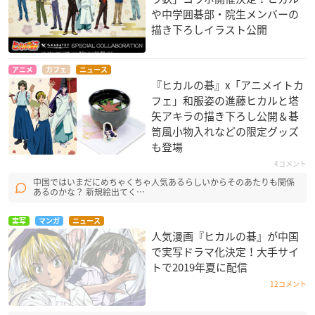
や中学囲碁部・院生メンバーの
描き下ろしイラスト公開
アニメ
カフェ
ニュース
『ヒカルの碁』x「アニメイトカ
フェ」和服姿の進藤ヒカルと塔
矢アキラの描き下ろし公開＆碁
笥風小物入れなどの限定グッズ
も登場
4コメント
中国ではいまだにめちゃくちゃ人気あるらしいからそのあたりも関係
あるのかな？ 新規絵出てく…
実写
マンガ
ニュース
人気漫画『ヒカルの碁』が中国
で実写ドラマ化決定！大手サイ
トで2019年夏に配信
12コメント