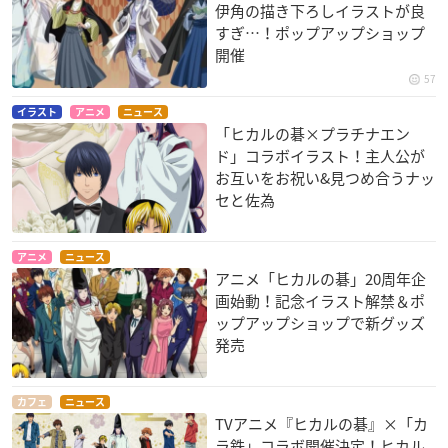
伊角の描き下ろしイラストが良
すぎ…！ポップアップショップ
開催
57
イラスト
アニメ
ニュース
「ヒカルの碁×プラチナエン
ド」コラボイラスト！主人公が
お互いをお祝い&見つめ合うナッ
セと佐為
アニメ
ニュース
アニメ「ヒカルの碁」20周年企
画始動！記念イラスト解禁＆ポ
ップアップショップで新グッズ
発売
カフェ
ニュース
TVアニメ『ヒカルの碁』×「カ
ラ鉄」コラボ開催決定！ヒカル