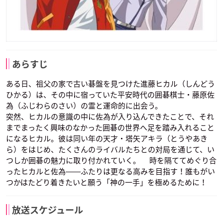
あらすじ
ある日、祖父の家で古い碁盤を見つけた進藤ヒカル（しんどう
ひかる）は、その中に宿っていた平安時代の囲碁棋士・藤原佐
為（ふじわらのさい）の霊と運命的に出会う。
突然、ヒカルの意識の中に佐為が入り込んできたことで、それ
までまったく興味のなかった囲碁の世界へ足を踏み入れること
になるヒカル。彼は同い年の天才・塔矢アキラ（とうやあき
ら）をはじめ、たくさんのライバルたちとの対局を通じて、い
つしか囲碁の魅力に取り付かれていく。 時を隔ててめぐり合
ったヒカルと佐為――ふたりは更なる高みを目指す！誰もがい
つかはたどり着きたいと願う「神の一手」を極めるために！
放送スケジュール