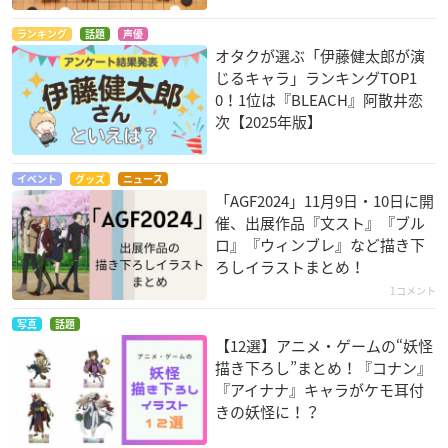
ランキング
話題
声優
オタクが選ぶ「伊藤健太郎が演
じるキャラ」ランキングTOP1
0！1位は『BLEACH』阿散井恋
次【2025年版】
イベント
グッズ
ニュース
「AGF2024」11月9日・10日に開
催、出展作品『文スト』『ブル
ロ』『ウィンブレ』など描き下
ろしイラストまとめ！
1コメント
写真
話題
【12選】アニメ・ゲームの“妖怪
描き下ろし”まとめ！『コナン』
『アイナナ』キャラがケモ耳付
きの妖怪に！？