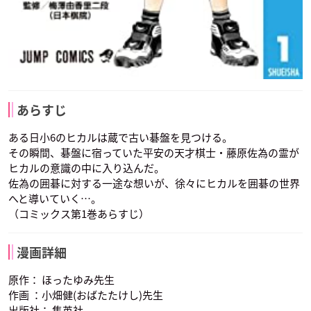
あらすじ
ある日小6のヒカルは蔵で古い碁盤を見つける。
その瞬間、碁盤に宿っていた平安の天才棋士・藤原佐為の霊が
ヒカルの意識の中に入り込んだ。
佐為の囲碁に対する一途な想いが、徐々にヒカルを囲碁の世界
へと導いていく…。
（コミックス第1巻あらすじ）
漫画詳細
原作： ほったゆみ先生
作画 ：小畑健(おばたたけし)先生
出版社： 集英社