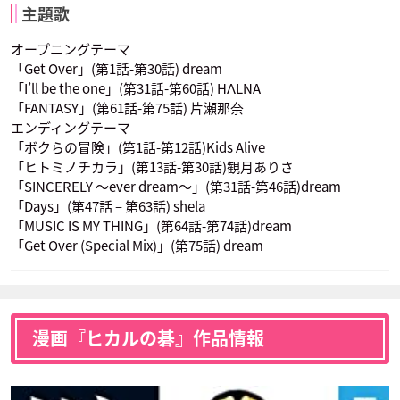
主題歌
オープニングテーマ
伊角慎一郎
奈瀬明日美
「Get Over」(第1話-第30話) dream
声優：鈴村健一
声優：榎本温子
「I’ll be the one」(第31話-第60話) HΛLNA
「FANTASY」(第61話-第75話) 片瀬那奈
エンディングテーマ
「ボクらの冒険」(第1話-第12話)Kids Alive
「ヒトミノチカラ」(第13話-第30話)観月ありさ
「SINCERELY 〜ever dream〜」(第31話-第46話)dream
「Days」(第47話 – 第63話) shela
「MUSIC IS MY THING」(第64話-第74話)dream
「Get Over (Special Mix)」(第75話) dream
漫画『ヒカルの碁』作品情報