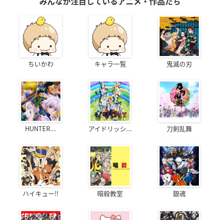
みんなが注目しているアニメ・作品たち
ちいかわ
キャラ一覧
鬼滅の刃
HUNTER...
アイドリッシ...
刀剣乱舞
ハイキュー!!
暗殺教室
銀魂