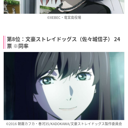
©XEBEC・竜宮島役場
第8位：文豪ストレイドッグス（佐々城信子） 24
票 ※同率
©2016 朝霧カフカ・春河35/KADOKAWA/文豪ストレイドッグス製作委員会