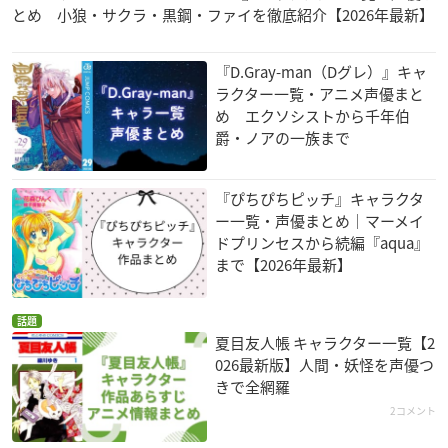
とめ 小狼・サクラ・黒鋼・ファイを徹底紹介【2026年最新】
『D.Gray-man（Dグレ）』キャ
ラクター一覧・アニメ声優まと
め エクソシストから千年伯
爵・ノアの一族まで
『ぴちぴちピッチ』キャラクタ
ー一覧・声優まとめ｜マーメイ
ドプリンセスから続編『aqua』
まで【2026年最新】
話題
夏目友人帳 キャラクター一覧【2
026最新版】人間・妖怪を声優つ
きで全網羅
2コメント