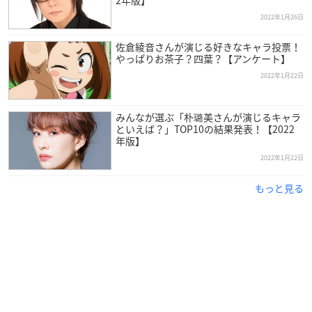
2年版】
2022年1月26日
佐倉綾音さんが演じる好きなキャラ投票！
やっぱりお茶子？四葉？【アンケート】
2022年1月22日
小林さんは静岡県出身で現在シグマ・セブンに所属しており、
今年で42歳を迎えます。
みんなが選ぶ「朴璐美さんが演じるキャラ
といえば？」TOP10の結果発表！【2022
年版】
幼少の頃から芝居に興味を持ち、地元の劇団で活動。
2022年1月22日
舞台公演での演技力の高さが声優のたてかべ和也さんに評価さ
れ、スカウト後の2000年より声優活動をスタートさせました。
もっと見る
少年から大人の女性まで多彩な声質で様々な役柄を演じる実力
派で、アニメだけでなく洋画や海外ドラマの吹き替えにも多数
出演しています。