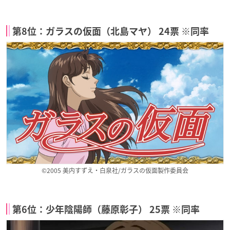
第8位：ガラスの仮面（北島マヤ） 24票 ※同率
©2005 美内すずえ・白泉社/ガラスの仮面製作委員会
第6位：少年陰陽師（藤原彰子） 25票 ※同率