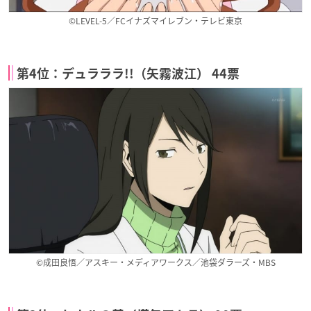
©LEVEL-5／FCイナズマイレブン・テレビ東京
第4位：デュラララ!!（矢霧波江） 44票
©成田良悟／アスキー・メディアワークス／池袋ダラーズ・MBS