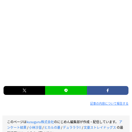
記事の内容について報告する
このページは
kusuguru株式会社
のにじめん編集部が作成・配信しています。
ア
ンケート結果
/
小林沙苗
/
ヒカルの碁
/
デュラララ!!
/
文豪ストレイドッグス
の最