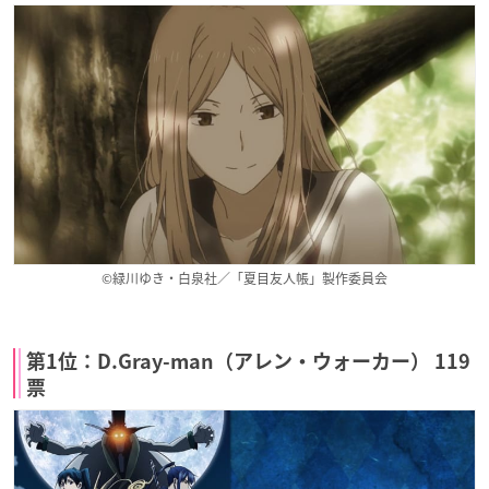
©緑川ゆき・白泉社／「夏目友人帳」製作委員会
第1位：D.Gray-man（アレン・ウォーカー） 119
票