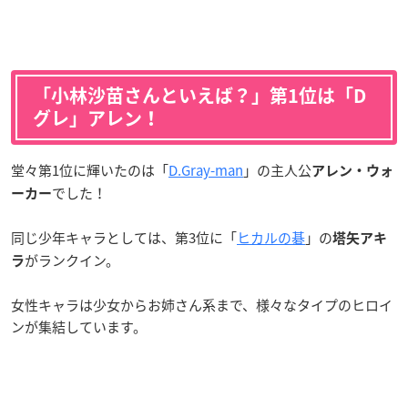
「小林沙苗さんといえば？」第1位は「D
グレ」アレン！
堂々第1位に輝いたのは「
D.Gray-man
」の主人公
アレン・ウォ
でした！
ーカー
同じ少年キャラとしては、第3位に「
ヒカルの碁
」の
塔矢アキ
がランクイン。
ラ
女性キャラは少女からお姉さん系まで、様々なタイプのヒロイ
ンが集結しています。