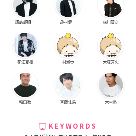
諏訪部順一
鈴村健一
森川智之
花江夏樹
村瀬歩
大塚芳忠
稲田徹
斉藤壮馬
木村昴
KEYWORDS