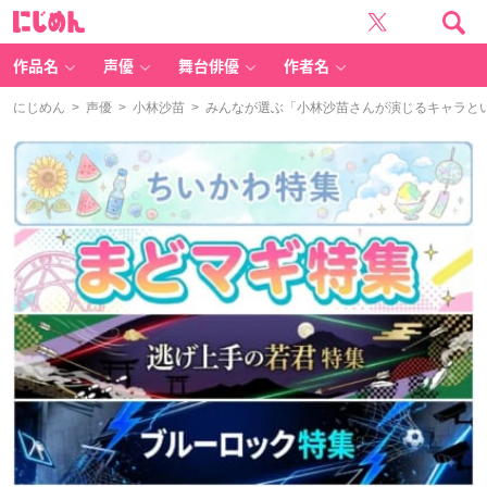
に
じ
め
ん
作品名
声優
舞台俳優
作者名
にじめん
>
声優
>
小林沙苗
> みんなが選ぶ「小林沙苗さんが演じるキャラといえ