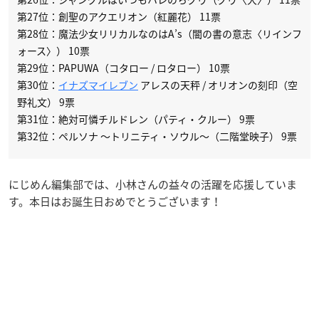
第27位：創聖のアクエリオン（紅麗花） 11票
第28位：魔法少女リリカルなのはA’s（闇の書の意志〈リインフ
ォース〉） 10票
第29位：PAPUWA（コタロー / ロタロー） 10票
第30位：
イナズマイレブン
アレスの天秤 / オリオンの刻印（空
野礼文） 9票
第31位：絶対可憐チルドレン（パティ・クルー） 9票
第32位：ペルソナ 〜トリニティ・ソウル〜（二階堂映子） 9票
にじめん編集部では、小林さんの益々の活躍を応援していま
す。本日はお誕生日おめでとうございます！