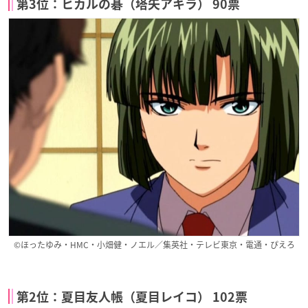
第3位：ヒカルの碁（塔矢アキラ） 90票
©ほったゆみ・HMC・小畑健・ノエル／集英社・テレビ東京・電通・ぴえろ
第2位：夏目友人帳（夏目レイコ） 102票