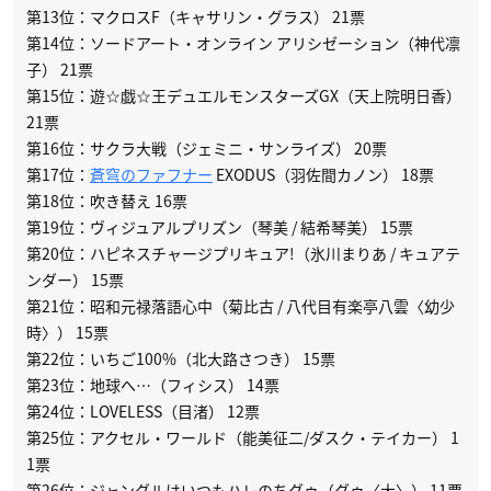
第13位：マクロスF（キャサリン・グラス） 21票
第14位：ソードアート・オンライン アリシゼーション（神代凛
子） 21票
第15位：遊☆戯☆王デュエルモンスターズGX（天上院明日香）
21票
第16位：サクラ大戦（ジェミニ・サンライズ） 20票
第17位：
蒼穹のファフナー
EXODUS（羽佐間カノン） 18票
第18位：吹き替え 16票
第19位：ヴィジュアルプリズン（琴美 / 結希琴美） 15票
第20位：ハピネスチャージプリキュア!（氷川まりあ / キュアテ
ンダー） 15票
第21位：昭和元禄落語心中（菊比古 / 八代目有楽亭八雲〈幼少
時〉） 15票
第22位：いちご100%（北大路さつき） 15票
第23位：地球へ…（フィシス） 14票
第24位：LOVELESS（目渚） 12票
第25位：アクセル・ワールド（能美征二/ダスク・テイカー） 1
1票
第26位：ジャングルはいつもハレのちグゥ（グゥ〈大〉） 11票