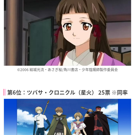
©2006 結城光流・あさぎ桜/角川書店・少年陰陽師製作委員会
第6位：ツバサ・クロニクル（星火） 25票 ※同率