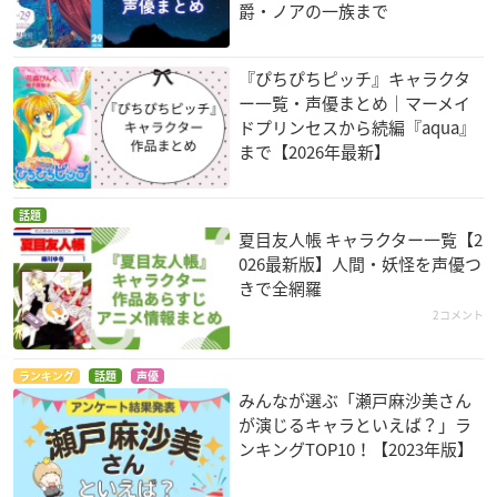
爵・ノアの一族まで
『ぴちぴちピッチ』キャラクタ
ー一覧・声優まとめ｜マーメイ
ドプリンセスから続編『aqua』
まで【2026年最新】
話題
夏目友人帳 キャラクター一覧【2
026最新版】人間・妖怪を声優つ
きで全網羅
2コメント
ランキング
話題
声優
みんなが選ぶ「瀬戸麻沙美さん
が演じるキャラといえば？」ラ
ンキングTOP10！【2023年版】