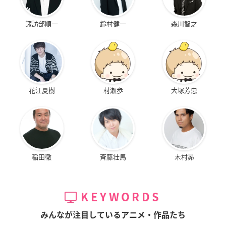
諏訪部順一
鈴村健一
森川智之
花江夏樹
村瀬歩
大塚芳忠
稲田徹
斉藤壮馬
木村昴
KEYWORDS
みんなが注目しているアニメ・作品たち