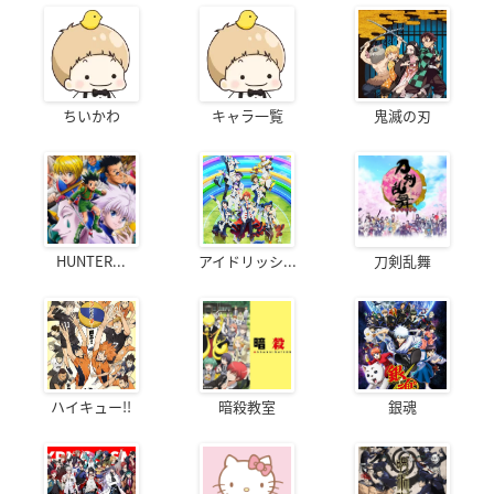
ちいかわ
キャラ一覧
鬼滅の刃
HUNTER...
アイドリッシ...
刀剣乱舞
ハイキュー!!
暗殺教室
銀魂