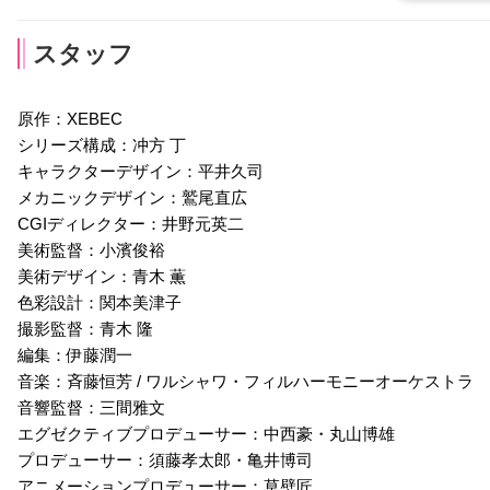
スタッフ
大友龍三郎
置鮎龍太郎
中村悠一
ナレイン・ワイズマ
ウォルター・バーゲス
ダスティン・モーガン
原作：XEBEC
ン・ボース
ト
シリーズ構成：冲方 丁
真壁史彦
溝口恭介
遠見千鶴
キャラクターデザイン：平井久司
声優：田中正彦
声優：土師孝也
声優：篠原恵美
メカニックデザイン：鷲尾直広
CGIディレクター：井野元英二
美術監督：小濱俊裕
美術デザイン：青木 薫
色彩設計：関本美津子
佐々木りお
鈴木達央
浅倉杏美
撮影監督：青木 隆
エメリー・アーモンド
陣内 貢
将陵佐喜
編集：伊藤潤一
小楯保
日野弓子
日野美羽
音楽：斉藤恒芳 / ワルシャワ・フィルハーモニーオーケストラ
声優：高瀬右光
声優：ゆかな
声優：諸星すみれ
音響監督：三間雅文
エグゼクティブプロデューサー：中西豪・丸山博雄
プロデューサー：須藤孝太郎・亀井博司
アニメーションプロデューサー：草壁匠