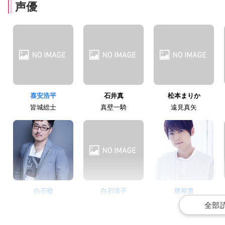
声優
喜安浩平
石井真
松本まりか
皆城総士
真壁一騎
遠見真矢
白石稔
白石涼子
梶裕貴
近藤剣司
西尾里奈
西尾暉