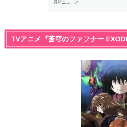
最新ニュース
TVアニメ『蒼穹のファフナー EXOD