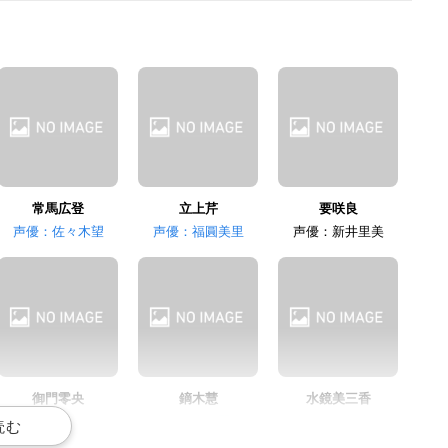
葛城七穂
小林沙苗
石川静
羽佐間容子
羽佐間カノン
要澄美
常馬広登
立上芹
要咲良
声優：佐々木望
声優：福圓美里
声優：新井里美
てらそままさき
遠藤綾
京田尚子
イアン・カンプ
ジェレミー・リー・マ
西尾行美
ーシー
御門零央
鏑木慧
水鏡美三香
声優：島崎信長
声優：小野賢章
声優：石川由依