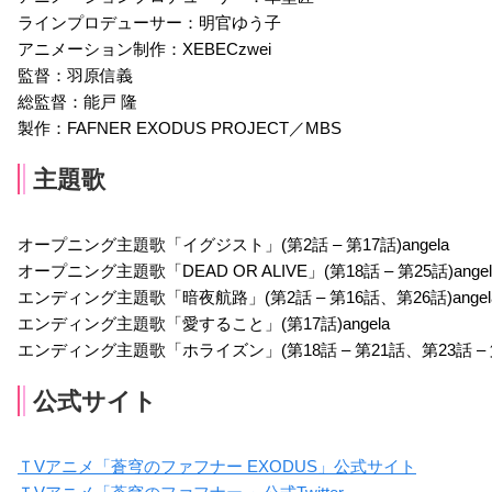
ラインプロデューサー：明官ゆう子
木村雅史/小林さやか
藤原貴弘／竹内順子
最上嗣生
アニメーション制作：XEBECzwei
立上真幸/鈴奈
鏑木充/香奈恵
御門昌和
監督：羽原信義
総監督：能戸 隆
ナレイン・ワイズマ
ウォルター・バーゲス
ダスティン・モーガン
ン・ボース
ト
声優：中村悠一
製作：FAFNER EXODUS PROJECT／MBS
声優：大友龍三郎
声優：置鮎龍太郎
主題歌
オープニング主題歌「イグジスト」(第2話 – 第17話)angela
オープニング主題歌「DEAD OR ALIVE」(第18話 – 第25話)angel
エンディング主題歌「暗夜航路」(第2話 – 第16話、第26話)angel
エンディング主題歌「愛すること」(第17話)angela
エメリー・アーモンド
陣内 貢
将陵佐喜
エンディング主題歌「ホライズン」(第18話 – 第21話、第23話 – 第2
声優：佐々木りお
声優：鈴木達央
声優：浅倉杏美
公式サイト
ＴVアニメ「蒼穹のファフナー EXODUS」公式サイト