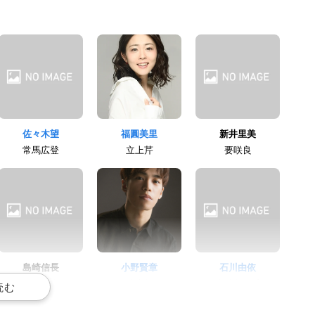
佐々木望
福圓美里
新井里美
常馬広登
立上芹
要咲良
島崎信長
小野賢章
石川由依
御門零央
鏑木慧
水鏡美三香