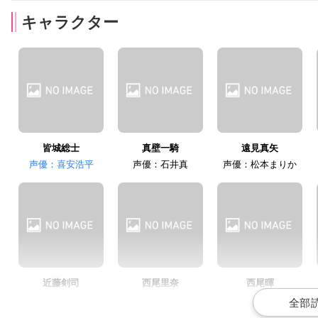
キャラクター
田中正彦
土師孝也
篠原恵美
真壁史彦
溝口恭介
遠見千鶴
皆城総士
真壁一騎
遠見真矢
声優：喜安浩平
声優：石井真
声優：松本まりか
高瀬右光
ゆかな
諸星すみれ
小楯保
日野弓子
日野美羽
近藤剣司
西尾里奈
西尾暉
声優：白石稔
声優：白石涼子
声優：梶裕貴