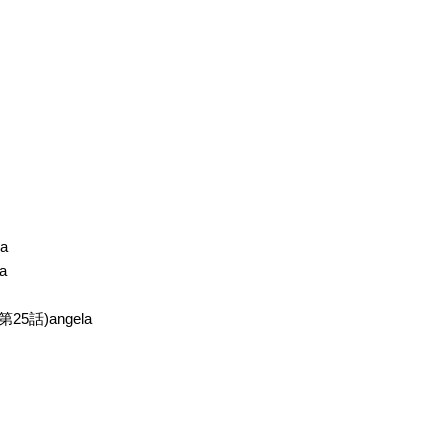
鶏冠井美智子
沢井美優
鳳芳野
水鏡有子
オルガ・カティーナ・
ヘスター・ギャロップ
ベトレンコ
ジョナサン・ミツヒ
ビリー・モーガン
アイシュワルア・フェ
ロ・バートランド
イン
声優：森田成一
声優：岡本信彦
声優：潘めぐみ
a
a
堂馬 舞
皆城織姫
堂馬量平
5話)angela
声優：世戸さおり
声優：仲西環
声優：鈴木清信