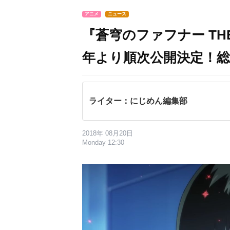
アニメ
ニュース
『蒼穹のファフナー THE
年より順次公開決定！​
ライター：にじめん編集部
2018年 08月20日
Monday 12:30