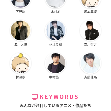
下野紘
木村昴
坂本真綾
浪川大輔
花江夏樹
森川智之
村瀬歩
中村悠一
斉藤壮馬
KEYWORDS
みんなが注目しているアニメ・作品たち