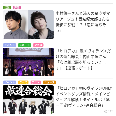
話題
声優
中村悠一さんと満天の星空がマ
リアージュ！置鮎龍太郎さんも
撮影に参戦！？「恋に落ちそ
う」
イベント
レポート
アニメ
「ヒロアカ」 敵＜ヴィラン＞だ
けの連合総会！内山昂輝さん
「次は劇場版を狙っていきま
す」【速報レポート】
イベント
グッズ
アニメ
ニュース
「ヒロアカ」初のヴィランONLY
イベントグッズ情報・メインビ
ジュアル解禁！タイトルは「第
一回 敵ヴィラン>連合総会」
112