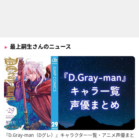
蒼穹のファフナー T
劇場版 ハートの国の
ユメノツボミ
HE BEYOND（第一
アリス ～Wonderful
ちょろび
話・第二話・第三
Wonder World～
話）
三月ウサギ＜エリオ
レガート
ット＝マーチ＞
最上嗣生さんのニュース
『D.Gray-man（Dグレ）』キャラクター一覧・アニメ声優まと