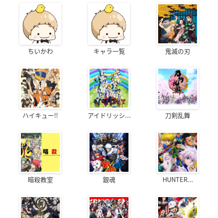
ちいかわ
キャラ一覧
鬼滅の刃
ハイキュー!!
アイドリッシ...
刀剣乱舞
暗殺教室
銀魂
HUNTER...