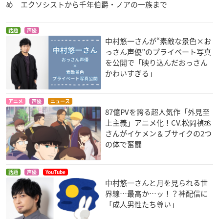
め エクソシストから千年伯爵・ノアの一族まで
話題
声優
中村悠一さんが“素敵な景色×お
っさん声優”のプライベート写真
を公開で「映り込んだおっさん
かわいすぎる」
アニメ
声優
ニュース
87億PVを誇る超人気作「外見至
上主義」アニメ化！CV.松岡禎丞
さんがイケメン＆ブサイクの2つ
の体で奮闘
話題
声優
YouTube
中村悠一さんと月を見られる世
界線…最高か…ッ！？神配信に
「成人男性たち尊い」