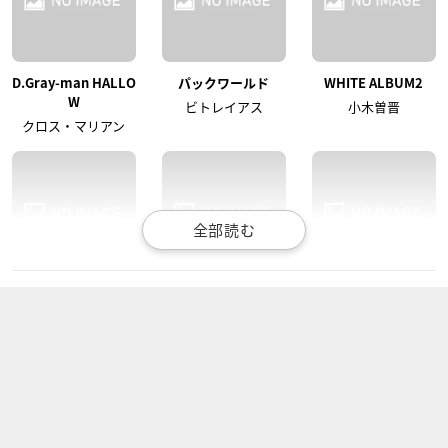
D.Gray-man HALLO
パックワールド
WHITE ALBUM2
W
ビトレイアス
小木曽晋
クロス・マリアン
ガイストクラッシャ
まよチキ!
コケッコーさん
ー
黒瀬ヤマト
おまわりさん
ジーク・バナ