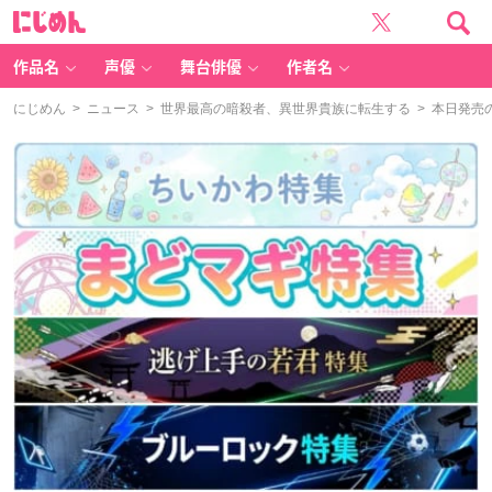
に
じ
め
ん
作品名
声優
舞台俳優
作者名
にじめん
>
ニュース
>
世界最高の暗殺者、異世界貴族に転生する
> 本日発売