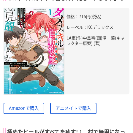
価格：715円(税込)
レーベル：KCデラックス
LA軍(作)中島零(画)潮一葉(キャ
ラクター原案) (著)
Amazonで購入
アニメイトで購入
極めたヒールがすべてを癒す! 1―村で無用になっ