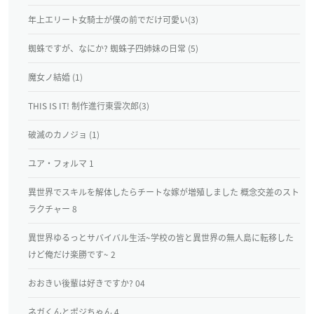
年上エリート女騎士が僕の前でだけ可愛い(3)
蜘蛛ですが、なにか? 蜘蛛子四姉妹の日常 (5)
魔女ノ結婚 (1)
THIS IS IT! 制作進行東雲次郎(3)
破滅のカノジョ (1)
ユア・フォルマ 1
異世界でスキルを解体したらチートな嫁が増殖しました 概念交差のスト
ラクチャー 8
異世界ゆるっとサバイバル生活~学校の皆と異世界の無人島に転移した
けど俺だけ楽勝です~ 2
おおきい後輩は好きですか? 04
ネガくんとポジちゃん 4