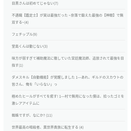
目黒さんは初めてじゃない(7)
不遇職【鑑定士】が実は最強だった ~奈落で鍛えた最強の【神眼】で無
双する~(4)
フェチップル(9)
堂島くんは動じない(3)
味方が弱すぎて補助魔法に徹していた宮廷魔法師、追放されて最強を目
指す(1)
ダメスキル【自動機能】が覚醒しました 1―あれ、ギルドのスカウトの
皆さん、俺を「いらない」っ
極めたヒールがすべてを癒す! 1―村で無用になった僕は、拾ったゴミを
激レアアイテムに
蜘蛛ですが、なにか? (11)
世界最高の暗殺者、異世界貴族に転生する (4)