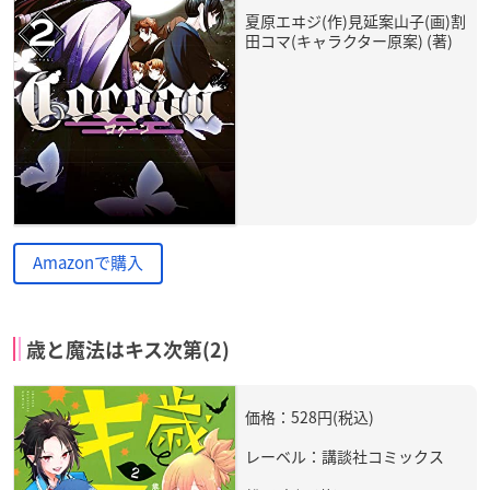
夏原エヰジ(作)見延案山子(画)割
田コマ(キャラクター原案) (著)
Amazonで購入
歳と魔法はキス次第(2)
価格：528円(税込)
レーベル：講談社コミックス