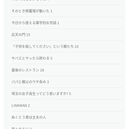
そのとき修羅場が動いた 1
今日から使える薬学的お世話 1
応天の門 15
「子供を殺してください」という親たち 10
サバエとヤッたら終わる 5
最後のレストラン 18
パパと親父のウチ呑み 3
埼玉の女子高生ってどう思いますか? 5
LINKMAN 2
ぬくとう君は主夫の人
死ニカエリ 2