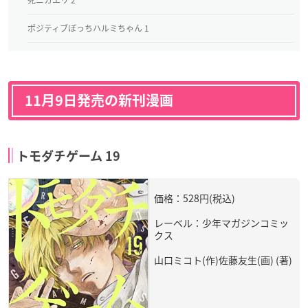
ポジティブぼっちハルミちゃん 1
11月9日発売の新刊漫画
トモダチゲーム 19
価格：528円(税込)
レーベル：少年マガジンコミッ
クス
山口ミコト(作)佐藤友生(画) (著)