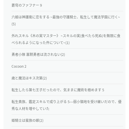
蒼穹のファフナー 9
六姫は神護衛に恋をする ~最強の守護騎士、転生して魔法学園に行く~
(5)
外れスキル《木の実マスター》 ~スキルの実(食べたら死ぬ)を無限に食
べられるようになった件について~(1)
勇者小隊 寡黙勇者は流されない(2)
Cocoon 2
歳と魔法はキス次第(2)
転生したら第七王子だったので、気ままに魔術を極めます 5
転生貴族、鑑定スキルで成り上がる 5―弱小領地を受け継いだので、優
秀な人材を増やしていた
姫騎士は蛮族の嫁(2)