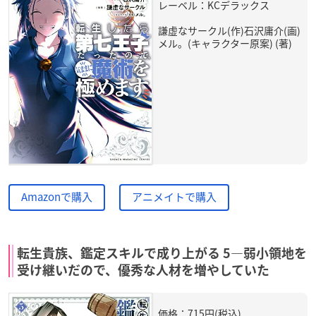
レーベル：KCデラックス
謙虚なサークル(作)石沢庸介(画)
メル。(キャラクター原案) (著)
Amazonで購入
アニメイトで購入
転生貴族、鑑定スキルで成り上がる 5―弱小領地を
受け継いだので、優秀な人材を増やしていた
価格：715円(税込)