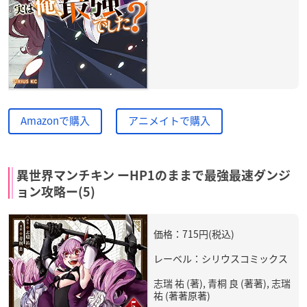
Amazonで購入
アニメイトで購入
異世界マンチキン ーHP1のままで最強最速ダンジ
ョン攻略ー(5)
価格：715円(税込)
レーベル：シリウスコミックス
志瑞 祐 (著), 青桐 良 (著著), 志瑞
祐 (著著原著)