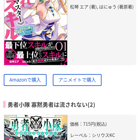
松琴 エア (著), はにゅう (著原著)
Amazonで購入
アニメイトで購入
勇者小隊 寡黙勇者は流されない(2)
価格：715円(税込)
レーベル：シリウスKC