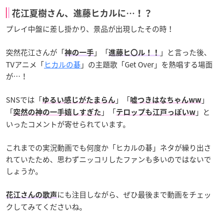
花江夏樹さん、進藤ヒカルに…！？
プレイ中盤に差し掛かり、景品が出現したその時！
突然花江さんが「
」「
」と言った後、
神の一手
進藤ヒ〇ル！！
TVアニメ「
ヒカルの碁
」の主題歌「Get Over」を熱唱する場面
が…！
SNSでは「
」「
」
ゆるい感じがたまらん
嘘つきはなちゃんww
「
」「
」と
突然の神の一手嬉しすぎた
テロップも江戸っぽいw
いったコメントが寄せられています。
これまでの実況動画でも何度か「ヒカルの碁」ネタが繰り出さ
れていたため、思わずニッコリしたファンも多いのではないで
しょうか。
にも注目しながら、ぜひ最後まで動画をチェッ
花江さんの歌声
クしてみてくださいね。