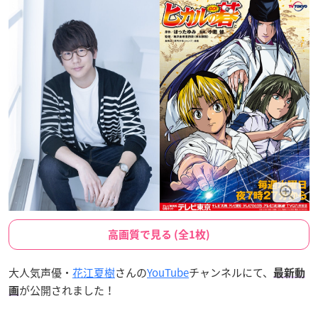
高画質で見る (全1枚)
大人気声優・
花江夏樹
さんの
YouTube
チャンネルにて、
最新動
が公開されました！
画