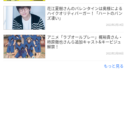
花江夏樹さんのバレンタインは奥様による
ハイクオリティバーガー！「ハートのバン
ズ凄い」
2022年2月14日
アニメ「ラブオールプレー」梶裕貴さん・
柿原徹也さんら追加キャスト&キービジュ
解禁！
2022年2月09日
もっと見る