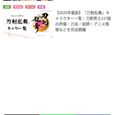
話題
アニメ
ゲーム
声優
【2025年最新】『刀剣乱舞』キ
ャラクター一覧｜刀剣男士117振
の声優・刀派・絵師・アニメ情
報などを完全網羅