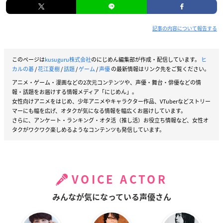
記事の内容について報告する
このページは
kusuguru株式会社
のにじめん編集部が作成・配信しています。
ヒ
カルの碁
/
花江夏樹
/
話題
/
ゲーム
/
声優
の最新情報はリンク先をご覧ください。
アニメ・ゲーム・漫画などの2次元コンテンツや、声優・舞台・俳優などの情
報・話題をお届けする情報メディア「にじめん」。
女性向けアニメをはじめ、少年アニメやキャラクター作品、VTuberなどストリー
マーにも幅を広げ、オタクが気になる情報を幅広くお届けしています。
さらに、アンケート・ランキング・オタ活（推し活）お役立ち情報など、女性オ
タクがワクワク楽しめるようなコンテンツも発信しています。
VOICE ACTOR
みんなが気になっている声優さん