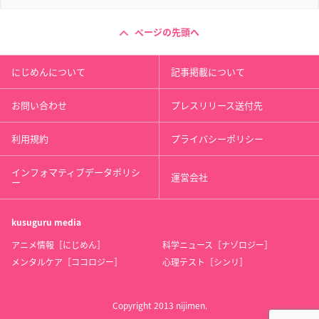
ページの先頭へ
にじめんについて
記事掲載について
お問い合わせ
プレスリリース送付先
利用規約
プライバシーポリシー
インフォマティブデータポリシ
運営会社
ー
kusuguru
media
アニメ情報［にじめん］
科学ニュース［ナゾロジー］
メンタルケア［ココロジー］
心理テスト［シンリ］
Copyright 2013 nijimen.