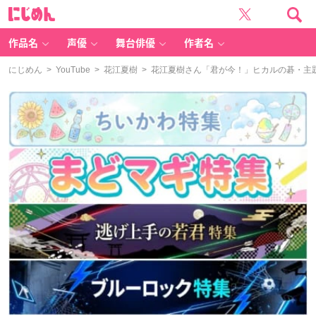
に
じ
め
ん
作品名
声優
舞台俳優
作者名
にじめん
>
YouTube
>
花江夏樹
> 花江夏樹さん「君が今！」ヒカルの碁・主題歌