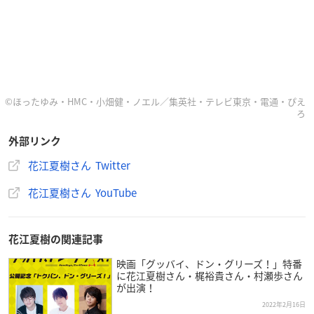
©ほったゆみ・HMC・小畑健・ノエル／集英社・テレビ東京・電通・ぴえ
ろ
外部リンク
花江夏樹さん Twitter
花江夏樹さん YouTube
花江夏樹の関連記事
映画「グッバイ、ドン・グリーズ！」特番
に花江夏樹さん・梶裕貴さん・村瀬歩さん
が出演！
2022年2月16日