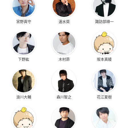
宮野真守
速水奨
諏訪部順一
下野紘
木村昴
坂本真綾
浪川大輔
森川智之
花江夏樹