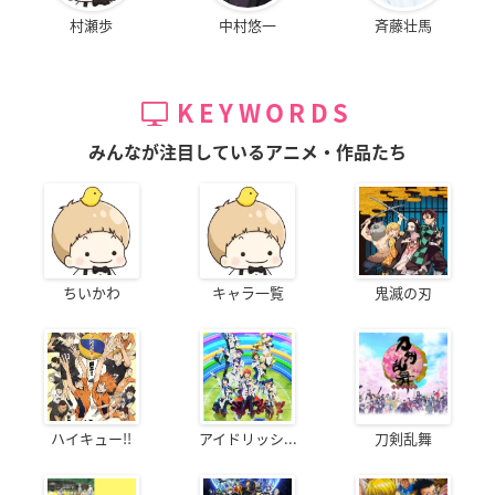
村瀬歩
中村悠一
斉藤壮馬
KEYWORDS
みんなが注目しているアニメ・作品たち
ちいかわ
キャラ一覧
鬼滅の刃
ハイキュー!!
アイドリッシ...
刀剣乱舞