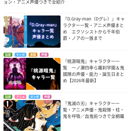
ョン・アニメ声優つきで全紹介
『D.Gray-man（Dグレ）』キャ
ラクター一覧・アニメ声優まと
め エクソシストから千年伯
爵・ノアの一族まで
話題
マンガ
書籍
声優
『桃源暗鬼』キャラクター一
覧 一ノ瀬四季ら羅刹学園＆鬼
國隊の声優・能力・誕生日まと
め【2026年最新】
話題
アニメ
マンガ
声優
『鬼滅の刃』キャラクター一
覧・アニメ声優・鬼殺隊・柱・
鬼を呼吸／血鬼術つきで全網羅