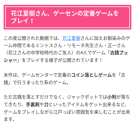
花江夏樹さん、ゲーセンの定番ゲームを
プレイ！
この度公開された動画では、
花江夏樹
さんに加えお馴染みのゲ
ーム仲間であるミントスさん・リモーネ先生さん・正一さん
（花江さんの中学校時代のご友人）の4人でゲーム「
古銭プッ
」をプレイする様子が公開されています！
シャー
本作は、ゲームセンターで定番の
を「古
コイン落としゲーム
銭」で行うまったり系のゲーム。
ただ古銭を落とすだけでなく、ジャックポットでは
が落ち
小判
てきたり、
や
といったアイテムをゲット出来るなど、
手裏剣
刀
ゲームをプレイしながら江戸っぽい雰囲気を楽しむことが出来
ます。