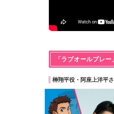
「ラブオールプレー
榊翔平役・阿座上洋平