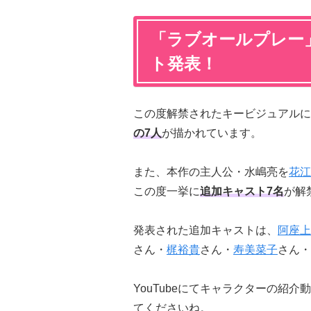
「ラブオールプレー
ト発表！
この度解禁されたキービジュアルに
の7人
が描かれています。
また、本作の主人公・水嶋亮を
花江
この度一挙に
追加キャスト7名
が解
発表された追加キャストは、
阿座上
さん・
梶裕貴
さん・
寿美菜子
さん・
YouTubeにてキャラクターの紹
てくださいね。