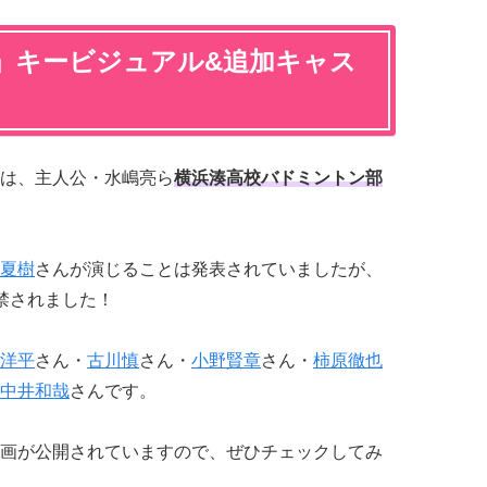
」キービジュアル&追加キャス
は、主人公・水嶋亮ら
横浜湊高校バドミントン部
夏樹
さんが演じることは発表されていましたが、
禁されました！
洋平
さん・
古川慎
さん・
小野賢章
さん・
柿原徹也
中井和哉
さんです。
介動画が公開されていますので、ぜひチェックしてみ