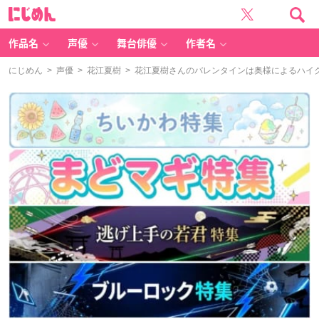
に
じ
め
ん
作品名
声優
舞台俳優
作者名
にじめん
>
声優
>
花江夏樹
> 花江夏樹さんのバレンタインは奥様によるハイ