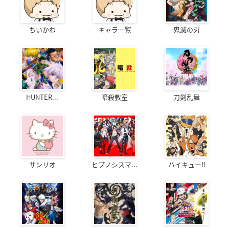
ちいかわ
キャラ一覧
鬼滅の刃
HUNTER...
暗殺教室
刀剣乱舞
サンリオ
ヒプノシスマ...
ハイキュー!!