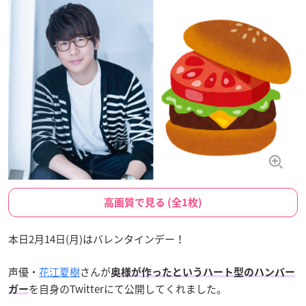
高画質で見る (全1枚)
本日2月14日(月)はバレンタインデー！
声優・
花江夏樹
さんが
奥様が作ったというハート型のハンバー
を自身のTwitterにて公開してくれました。
ガー