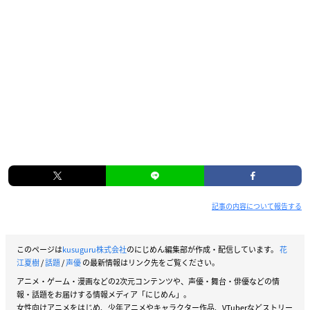
記事の内容について報告する
このページは
kusuguru株式会社
のにじめん編集部が作成・配信しています。
花
江夏樹
/
話題
/
声優
の最新情報はリンク先をご覧ください。
アニメ・ゲーム・漫画などの2次元コンテンツや、声優・舞台・俳優などの情
報・話題をお届けする情報メディア「にじめん」。
女性向けアニメをはじめ、少年アニメやキャラクター作品、VTuberなどストリー