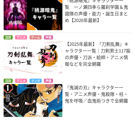
『桃源暗鬼』キャラクター一
覧 一ノ瀬四季ら羅刹学園＆鬼
國隊の声優・能力・誕生日まと
め【2026年最新】
話題
アニメ
ゲーム
声優
【2025年最新】『刀剣乱舞』キ
ャラクター一覧｜刀剣男士117振
の声優・刀派・絵師・アニメ情
報などを完全網羅
話題
アニメ
マンガ
声優
『鬼滅の刃』キャラクター一
覧・アニメ声優・鬼殺隊・柱・
鬼を呼吸／血鬼術つきで全網羅