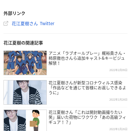
外部リンク
花江夏樹さん Twitter
花江夏樹の関連記事
アニメ「ラブオールプレー」梶裕貴さん・
柿原徹也さんら追加キャスト&キービジュ
解禁！
2022年2月09日
花江夏樹さんが新型コロナウィルス感染
「作品などを通じて皆様にお返しできるよ
うに」
2022年1月28日
花江夏樹さん「これは開封動画撮りたい
笑」届いた荷物にワクワク「あの高級フィ
ギュア！？」
2022年1月26日