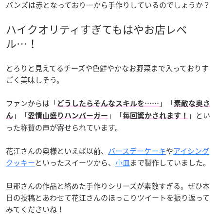
バンズは赤となっており一から手作りしているのでしょうか？
ハイクオリティすぎてもはやお店レベ
ル…！
とろりと見えてるチーズや色鮮やかなお野菜まで入っておりす
ごく美味しそう。
ファンからは「
」「
どうしたらそんなスキルを……
素敵な奥さ
」「
」「
」とい
ん
愛情山盛りハンバーガー
毎回驚かされます！
った称賛の声が寄せられています。
花江さんの奥様といえば以前、
バースデーケーキ
や
アイシング
クッキー
といったスイーツから、
小皿
まで製作していました。
旦那さんの作品と絡めた手作りシリーズが素敵すぎる。ぜひ本
日の投稿とあわせて花江さんのほっこりツイートを振り返って
みてくださいね！