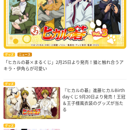
グッズ
ニュース
「ヒカルの碁×まるくじ」2月25日より発売！猫と触れ合うア
キラ・伊角らが可愛い
グッズ
『ヒカルの碁』進藤ヒカルBirth
dayくじ 9月20日より発売！王冠
＆王子様風衣装のグッズが当た
る
グッズ