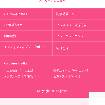
ページの先頭へ
にじめんについて
記事掲載について
お問い合わせ
プレスリリース送付先
利用規約
プライバシーポリシー
インフォマティブデータポリシ
運営会社
ー
kusuguru
media
アニメ情報［にじめん］
科学ニュース［ナゾロジー］
メンタルケア［ココロジー］
心理テスト［シンリ］
Copyright 2013 nijimen.