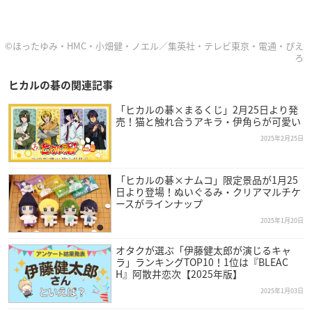
©ほったゆみ・HMC・小畑健・ノエル／集英社・テレビ東京・電通・ぴえ
ろ
ヒカルの碁の関連記事
「ヒカルの碁×まるくじ」2月25日より発
売！猫と触れ合うアキラ・伊角らが可愛い
2025年2月25日
「ヒカルの碁×ナムコ」限定景品が1月25
日より登場！ぬいぐるみ・クリアマルチケ
ースがラインナップ
2025年1月20日
オタクが選ぶ「伊藤健太郎が演じるキャ
ラ」ランキングTOP10！1位は『BLEAC
H』阿散井恋次【2025年版】
2025年1月03日