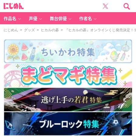
に
じ
め
ん
作品名
声優
舞台俳優
作者名
にじめん
>
グッズ
>
ヒカルの碁
> 『ヒカルの碁』オンラインくじ発売決定！