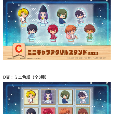
D賞：ミニ色紙（全8種）