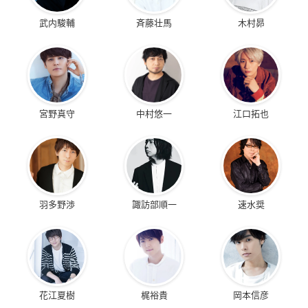
武内駿輔
斉藤壮馬
木村昴
宮野真守
中村悠一
江口拓也
羽多野渉
諏訪部順一
速水奨
花江夏樹
梶裕貴
岡本信彦