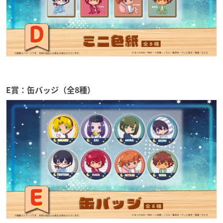
E賞：缶バッジ（全8種）