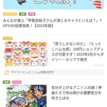
ランキング
話題
声優
みんなが選ぶ「甲斐田裕子さんが演じるキャラといえば？」T
OP10の結果発表！【2023年版】
グッズ
「買うしかないのだ」『とっと
こハム太郎』100円ショップグッ
ズが可愛すぎ！2025年6月からダ
イソー・セリアで発売
4コメント
サイコーとっとこハム太郎大好き
話題
アニメ
気分が上がるアニソン26選！神
曲たちで休み明けの憂鬱気分を
吹きとばせ