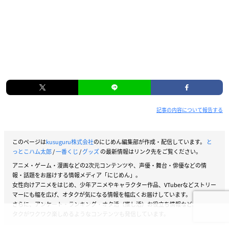
記事の内容について報告する
このページは
kusuguru株式会社
のにじめん編集部が作成・配信しています。
と
っとこハム太郎
/
一番くじ
/
グッズ
の最新情報はリンク先をご覧ください。
アニメ・ゲーム・漫画などの2次元コンテンツや、声優・舞台・俳優などの情
報・話題をお届けする情報メディア「にじめん」。
女性向けアニメをはじめ、少年アニメやキャラクター作品、VTuberなどストリー
マーにも幅を広げ、オタクが気になる情報を幅広くお届けしています。
さらに、アンケート・ランキング・オタ活（推し活）お役立ち情報など、女性オ
タクがワクワク楽しめるようなコンテンツも発信しています。