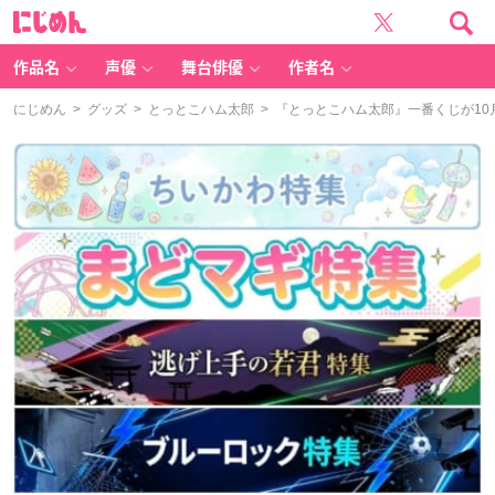
に
じ
め
ん
作品名
声優
舞台俳優
作者名
にじめん
>
グッズ
>
とっとこハム太郎
> 『とっとこハム太郎』一番くじが1