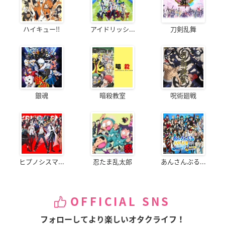
ハイキュー!!
アイドリッシ...
刀剣乱舞
銀魂
暗殺教室
呪術廻戦
ヒプノシスマ...
忍たま乱太郎
あんさんぶる...
OFFICIAL SNS
フォローしてより楽しいオタクライフ！