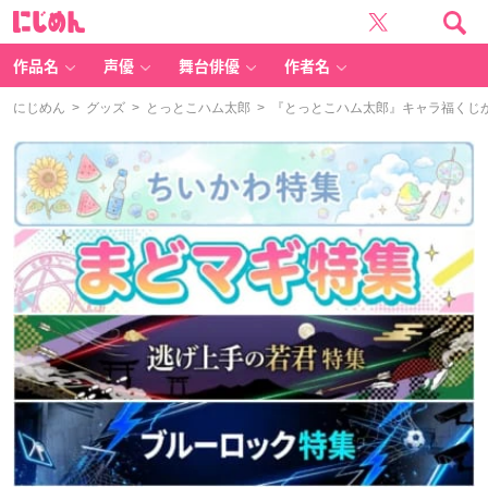
に
じ
め
ん
作品名
声優
舞台俳優
作者名
にじめん
>
グッズ
>
とっとこハム太郎
> 『とっとこハム太郎』キャラ福くじ