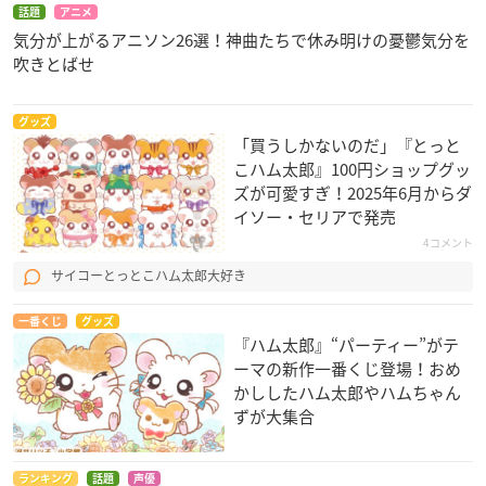
話題
アニメ
気分が上がるアニソン26選！神曲たちで休み明けの憂鬱気分を
吹きとばせ
グッズ
「買うしかないのだ」『とっと
こハム太郎』100円ショップグッ
ズが可愛すぎ！2025年6月からダ
イソー・セリアで発売
4コメント
サイコーとっとこハム太郎大好き
一番くじ
グッズ
『ハム太郎』“パーティー”がテ
ーマの新作一番くじ登場！おめ
かししたハム太郎やハムちゃん
ずが大集合
ランキング
話題
声優