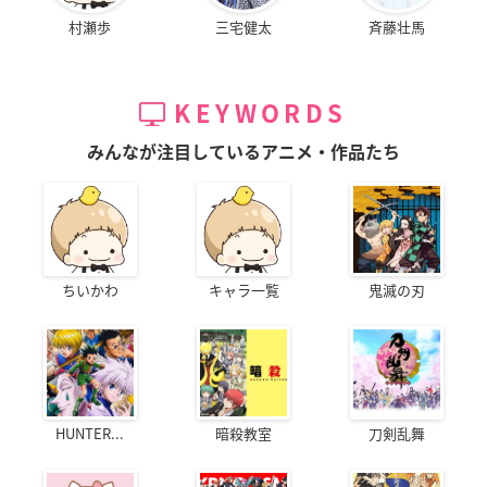
村瀬歩
三宅健太
斉藤壮馬
KEYWORDS
みんなが注目しているアニメ・作品たち
ちいかわ
キャラ一覧
鬼滅の刃
HUNTER...
暗殺教室
刀剣乱舞