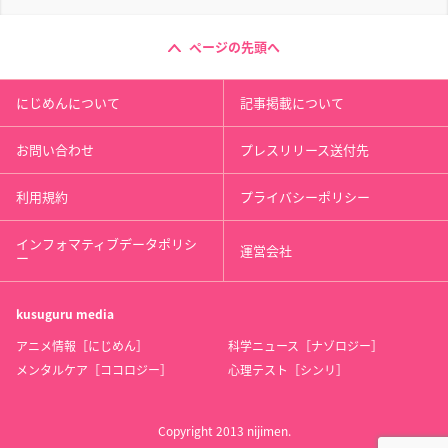
ページの先頭へ
にじめんについて
記事掲載について
お問い合わせ
プレスリリース送付先
利用規約
プライバシーポリシー
インフォマティブデータポリシ
運営会社
ー
kusuguru
media
アニメ情報［にじめん］
科学ニュース［ナゾロジー］
メンタルケア［ココロジー］
心理テスト［シンリ］
Copyright 2013 nijimen.