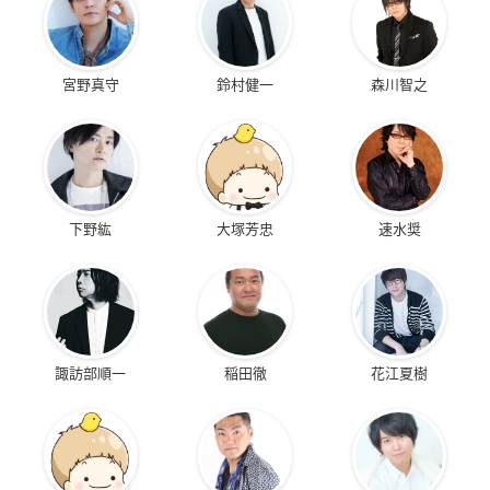
宮野真守
鈴村健一
森川智之
下野紘
大塚芳忠
速水奨
諏訪部順一
稲田徹
花江夏樹