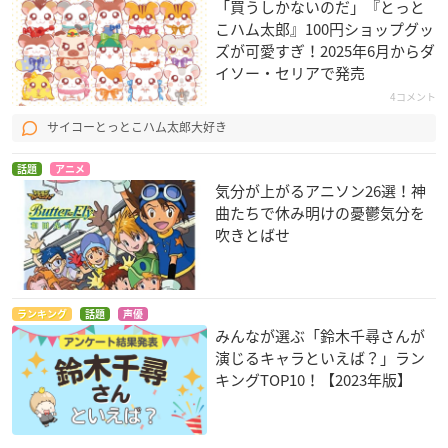
「買うしかないのだ」『とっと
こハム太郎』100円ショップグッ
ズが可愛すぎ！2025年6月からダ
イソー・セリアで発売
4コメント
サイコーとっとこハム太郎大好き
話題
アニメ
気分が上がるアニソン26選！神
曲たちで休み明けの憂鬱気分を
吹きとばせ
ランキング
話題
声優
みんなが選ぶ「鈴木千尋さんが
演じるキャラといえば？」ラン
キングTOP10！【2023年版】