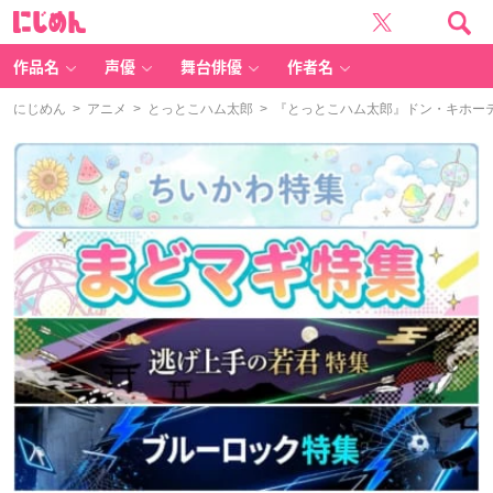
に
じ
め
ん
作品名
声優
舞台俳優
作者名
にじめん
>
アニメ
>
とっとこハム太郎
> 『とっとこハム太郎』ドン・キホー