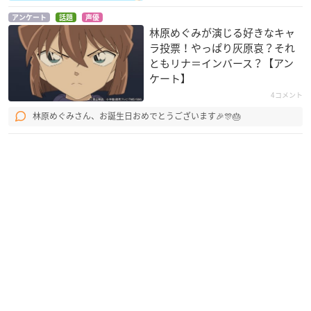
TION-R
UTION
夏目温子
リナ＝インバース
リナ＝インバース
アンケート
話題
声優
林原めぐみが演じる好きなキャ
ラ投票！やっぱり灰原哀？それ
ともリナ＝インバース？【アン
ケート】
4コメント
林原めぐみさん、お誕生日おめでとうございます🎉🎊🎂
ルパン三世 炎の記憶
名探偵コナン
チンプイ
～TOKYO CRISIS～
灰原哀
春日エリ
一色まりや
おそ松くん(第2作)
劇場版ポケットモン
ミュウツーの逆襲 EV
スター ココ
OLUTION
トド松