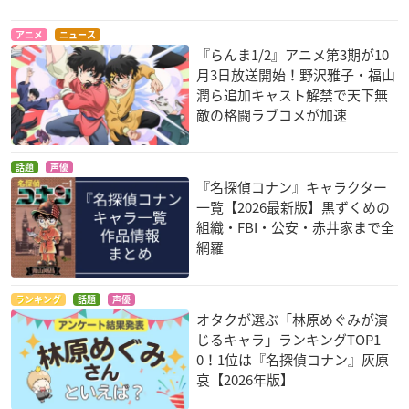
と竜の輪舞
XY
ロンパース
ソフィア皇后
ムサシ
アニメ
ニュース
『らんま1/2』アニメ第3期が10
月3日放送開始！野沢雅子・福山
潤ら追加キャスト解禁で天下無
敵の格闘ラブコメが加速
話題
声優
ポケットモンスター
ポケットモンスター
RAINBOW 二舎六房
『名探偵コナン』キャラクター
ベストウイッシュ シ
ベストウイッシュ
の七人
一覧【2026最新版】黒ずくめの
ーズン2
ムサシ
ナレーション
組織・FBI・公安・赤井家まで全
ムサシ
網羅
ランキング
話題
声優
オタクが選ぶ「林原めぐみが演
じるキャラ」ランキングTOP1
0！1位は『名探偵コナン』灰原
哀【2026年版】
スレイヤーズEVOLU
スレイヤーズREVOL
万能文化猫娘