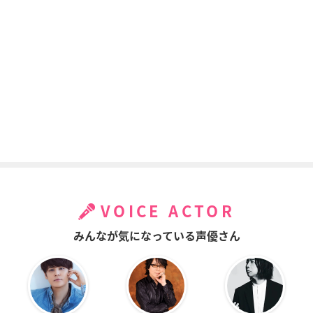
は私が守る！
ンジひな子先生
らんま
らんま
らんま
らんま1/2 天道家す
機動戦士ガンダム00
機動戦士ガンダム00
くらんぶるクリスマ
80 ポケットの中の戦
80 ポケットの中の戦
ス
争 VOLUME I
争 VOLUME II
らんま
クリス
クリス
VOICE ACTOR
みんなが気になっている声優さん
魔神英雄伝ワタル 七