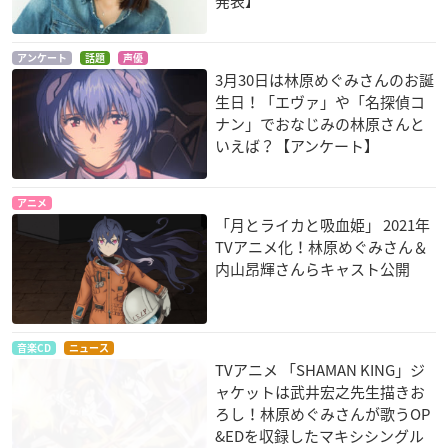
発表】
アンケート
話題
声優
3月30日は林原めぐみさんのお誕
生日！「エヴァ」や「名探偵コ
ナン」でおなじみの林原さんと
いえば？【アンケート】
おどるポケモン ひ
PIKACHU THE MOVI
バンパイアハンター
みつ基地
E ピカチュウのドキ
D
アニメ
ドキかくれんぼ
ミズゴロウ／ムサシ
レイラ
「月とライカと吸血姫」 2021年
フシギダネ
TVアニメ化！林原めぐみさん＆
内山昂輝さんらキャスト公開
音楽CD
ニュース
TVアニメ 「SHAMAN KING」ジ
ャケットは武井宏之先生描きお
劇場版 ポケットモン
名探偵コナン 瞳の中
劇場版 ポケットモン
ろし！林原めぐみさんが歌うOP
スター 結晶塔の帝王
の暗殺者
スター 幻のポケモン
&EDを収録したマキシシングル
ルギア爆誕
ムサシ
灰原哀