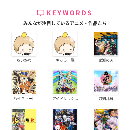
KEYWORDS
みんなが注目しているアニメ・作品たち
ちいかわ
キャラ一覧
鬼滅の刃
ハイキュー!!
アイドリッシ...
刀剣乱舞