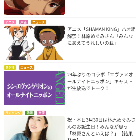
アニメ
声優
ニュース
アニメ「SHAMAN KING」ハオ組
解禁！林原めぐみさん「みんな
名探偵コナン 漆黒の
劇場版 ポケットモン
名探偵コナン 戦慄の
にあえてうれしいのね」
追跡者 (チェイサー)
スター ダイヤモンド
楽譜 (フルスコア)
&パール ギラティナ
灰原哀
灰原哀
と氷空の花束 シェイ
ミ
ムサシ
ラジオ
ニュース
24年ぶりのコラボ「エヴァ×オ
ールナイトニッポン」キャスト
が生放送でトーク！
ランキング
話題
声優
祝・本日3月30日は林原めぐみさ
ヱヴァンゲリヲン新
名探偵コナン 紺碧の
パプリカ
んのお誕生日！みんなが思う
劇場版：序
棺 （ジョリー・ロジ
パプリカ／千葉敦子
「林原さんといえば？」【結果
ャー）
綾波レイ
灰原哀