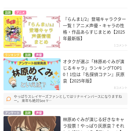
ムサシ
ムサシ
話題
アニメ
『らんま1/2』登場キャラクター
一覧！アニメ声優・キャラの性
格・作品あらすじまとめ【2025
年最新版】
1コメント
フリクリ プログレ
劇場版ポケットモン
龍の歯医者 特別版
ランキング
話題
声優
スター みんなの物語
ハルハ・ラハル
夏目柴名
オタクが選ぶ「林原めぐみが演
ムサシ
じるキャラ」ランキングTOP1
0！1位は『名探偵コナン』灰原
哀【2025年版】
8コメント
やっぱりスレイヤーズファンとしてはリナ＝インバースになりますね
ー。 来年も絶対See Y…
RWBY VOLUME 4
ポケモン・ザ・ムー
ポケモン・ザ・ムー
アンケート
話題
声優
林原めぐみが演じる好きなキャ
ビーXY＆Z 「ボルケ
ビーXY「光輪（リン
レイヴン・ブランウ
ニオンと機巧（から
グ）の超魔神 フー
ラ投票！やっぱり灰原哀？それ
ェン
くり）のマギアナ」
パ」