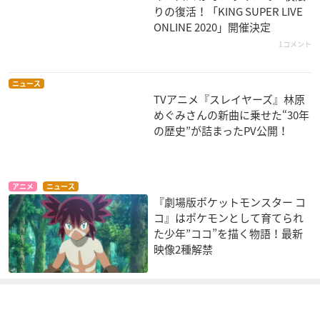
フシギダネ
らんま
りの復活！「KING SUPER LIVE
ONLINE 2020」開催決定
1コメント
ニュース
TVアニメ『スレイヤーズ』林原
めぐみさんの新曲に乗せた“30年
の歴史”が詰まったPV公開！
らんま1/2 ああ呪い
らんま1/2 よみがえ
らんま1/2 道を継ぐ
の破恋洞！ 我が愛
る記憶 上巻
者 後編
は永遠に
らんま
らんま
らんま
アニメ
ニュース
『劇場版ポケットモンスター コ
コ』はポケモンとして育てられ
た少年”ココ”を描く物語！最新
映像2種解禁
らんま1/2 あかねVS
らんま1/2 学園に吹
らんま1/2 シャンプ
らんま お母さんの味
く嵐！ アダルトチェ
ー豹変!反転宝珠の禍