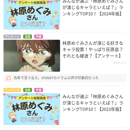
みんなが選ぶ「林原めぐみさん
シュ「神速のゲノセ
アイ)
うけん!
が演じるキャラといえば？」ラ
クト ミュウツー覚
灰原哀
アリウス
ンキングTOP10！【2024年版】
醒」
ムサシ
アンケート
話題
声優
林原めぐみさんが演じる好きな
キャラ投票！やっぱり灰原哀？
それとも綾波？【アンケート】
4コメント
ヱヴァンゲリヲン新
映画 スマイルプリキ
アシュラ
劇場版：Q
ュア! 絵本の中はみ
若狭
去年で言うなら、VIVANTのドラムの声が印象的だった
んなチグハグ!
アヤナミレイ（仮
称）
ニコ
ランキング
話題
声優
みんなが選ぶ「林原めぐみさん
が演じるキャラといえば？」ラ
ンキングTOP10！【2023年版】