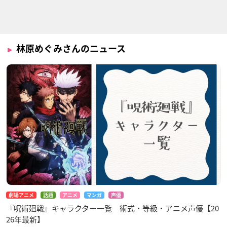
サン＆ムーン
クール）
ナレーション
ムサシ
白面の者
林原めぐみさんのニュース
ポケットモンスター
昭和元禄落語心中
名探偵コナン 江戸川
XY&Z
コナン失踪事件～史
みよ吉
上最悪の二日間～
ムサシ
灰原哀
劇場アニメ
話題
アニメ
マンガ
声優
『呪術廻戦』キャラクター一覧 術式・等級・アニメ声優【20
26年最新】
クロスアンジュ 天使
監督不行届
ポケットモンスター