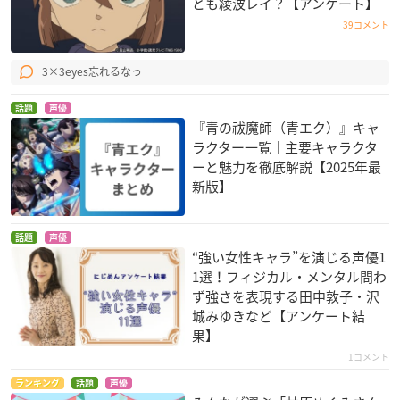
とも綾波レイ？【アンケート】
ムサシ
ムサシ
39コメント
3×3eyes忘れるなっ
話題
声優
『青の祓魔師（青エク）』キャ
ラクター一覧｜主要キャラクタ
ーと魅力を徹底解説【2025年最
ポケモン・ザ・ムー
名探偵コナン 異次元
ルパン三世 vs 名探偵
新版】
ビーXY 「破壊の繭と
の狙撃手(スナイパ
コナン THE MOVIE
ディアンシー」
ー)
灰原哀
ムサシ
灰原哀
話題
声優
“強い女性キャラ”を演じる声優1
1選！フィジカル・メンタル問わ
ず強さを表現する田中敦子・沢
城みゆきなど【アンケート結
果】
1コメント
劇場版ポケットモン
名探偵コナン 絶海の
映画かいけつゾロリ
ランキング
話題
声優
スター ベストウイッ
探偵(プライベート・
だ・だ・だ・だいぼ