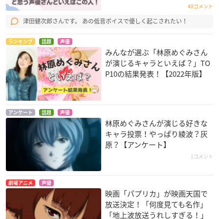
40コメント
津田健次郎さんです。 あの低音ボイスで優しく起こされたい！
名探偵コナン 沈黙の
マルドゥック・スク
劇場版 ポケットモン
15分（クォーター）
ランブル 圧縮
スター ダイヤモンド
ランキング
話題
声優
&パール 幻影の覇者
灰原哀
ルーン＝バロット
みんなが選ぶ「林原めぐみさん
ゾロアーク
が演じるキャラといえば？」TO
ムサシ
P10の結果発表！【2022年版】
アンケート
話題
声優
林原めぐみさんが演じる好きな
キャラ投票！やっぱり綾波？灰
原？【アンケート】
名探偵コナン 天空の
劇場版 ポケットモン
ヱヴァンゲリヲン新
1コメント
難破船
スター ダイヤモンド
劇場版：破
&パール アルセウス
灰原哀
綾波レイ
超克の時空へ
劇場アニメ
声優
ムサシ
映画「パプリカ」が映画天国で
放送決定！「何度見ても名作」
「地上波放送うれしすぎる！」