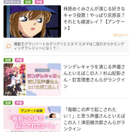
アンケート
話題
声優
林原めぐみさんが演じる好きな
マルドゥック・スク
おおかみこどもの雨
劇場版 ポケットモン
キャラ投票！やっぱり灰原哀？
ランブル 排気
と雪
スター ベストウイッ
シュ キュレムVS聖剣
ルーン＝バロット
草平の母
それとも綾波レイ？【アンケー
士 ケルディオ!
ト】
ムサシ
16コメント
魔動王グランゾートのグリグリとエヌマ エヌマは二役だからかエンデ
ィングクレジットになくて…
話題
声優
ツンデレキャラを演じる声優さ
んといえばこの人！杉山紀彰さ
ん・釘宮理恵さんらがランクイ
映画 名探偵コナン 1
マルドゥック・スク
マルドゥック・スク
ン
1人目のストライカ
ランブル 燃焼
ランブル 圧縮 完全版
ー
ルーン＝バロット
ルーン＝バロット
灰原哀
話題
声優
「毎朝この声で起こされた
い！」と思う声優さんといえば
この人！津田健次郎さんらがラ
ンクイン