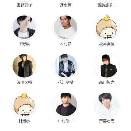
魂の龍神丸
宮野真守
速水奨
諏訪部順一
忍部ヒミコ
下野紘
木村昴
坂本真綾
浪川大輔
花江夏樹
森川智之
村瀬歩
中村悠一
斉藤壮馬