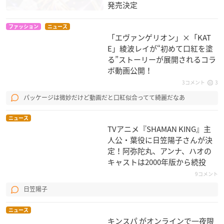
発売決定
ムサシ
ファッション
ニュース
「エヴァンゲリオン」×「KAT
E」綾波レイが“初めて口紅を塗
る”ストーリーが展開されるコラ
ボ動画公開！
3コメント
3
ピカチュウたんけん
名探偵コナン 世紀末
劇場版ポケットモン
パッケージは微妙だけど動画だと口紅似合ってて綺麗だなあ
たい
の魔術師
スター ミュウツーの
逆襲
フシギダネ
灰原哀
ニュース
ムサシ
TVアニメ『SHAMAN KING』主
人公・葉役に日笠陽子さんが決
定！阿弥陀丸、アンナ、ハオの
キャストは2000年版から続投
9コメント
日笠陽子
ピカチュウのなつや
らんま1/2 よみがえ
らんま1/2 邪悪の鬼
ニュース
すみ
る記憶 下巻
キンスパ がオンラインで一夜限
らんま