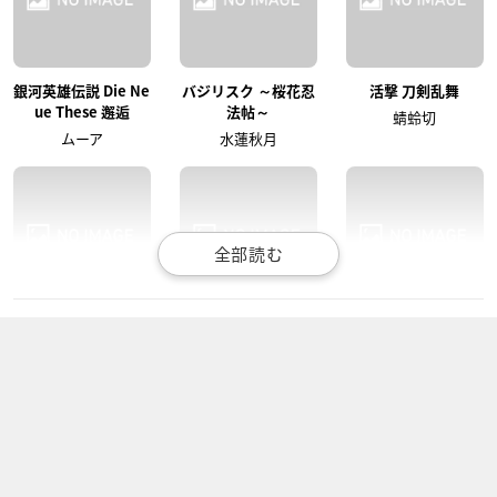
銀河英雄伝説 Die Ne
バジリスク ～桜花忍
活撃 刀剣乱舞
ue These 邂逅
法帖～
蜻蛉切
ムーア
水蓮秋月
ブレイブビーツ
カリメロ(第3作)
トライブクルクル
ブレイキン
ピーター
坂上雲之助