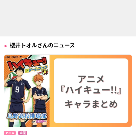
銀の匙 Silver Spoon
銀の匙 Silver Spoon
男子高校生の日常
(第2期)
駒場一郎
茶髪
駒場一郎
櫻井トオルさんのニュース
アニメ
声優