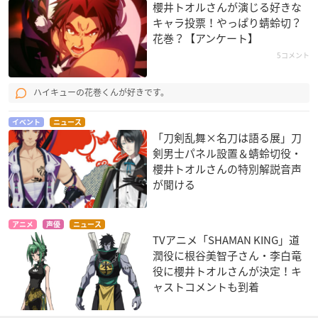
櫻井トオルさんが演じる好きな
キャラ投票！やっぱり蜻蛉切？
花巻？【アンケート】
5コメント
ハイキューの花巻くんが好きです。
イベント
ニュース
「刀剣乱舞×名刀は語る展」刀
剣男士パネル設置＆蜻蛉切役・
櫻井トオルさんの特別解説音声
が聞ける
アニメ
声優
ニュース
TVアニメ「SHAMAN KING」道
潤役に根谷美智子さん・李白竜
役に櫻井トオルさんが決定！キ
ャストコメントも到着