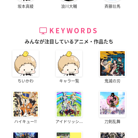
坂本真綾
浪川大輔
斉藤壮馬
KEYWORDS
みんなが注目しているアニメ・作品たち
ちいかわ
キャラ一覧
鬼滅の刃
ハイキュー!!
アイドリッシ...
刀剣乱舞