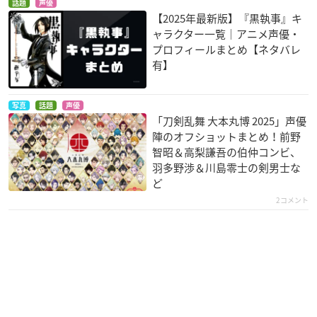
話題
声優
【2025年最新版】『黒執事』キ
ャラクター一覧｜アニメ声優・
プロフィールまとめ【ネタバレ
有】
写真
話題
声優
「刀剣乱舞 大本丸博 2025」声優
陣のオフショットまとめ！前野
智昭＆高梨謙吾の伯仲コンビ、
羽多野渉＆川島零士の剣男士な
ど
2コメント