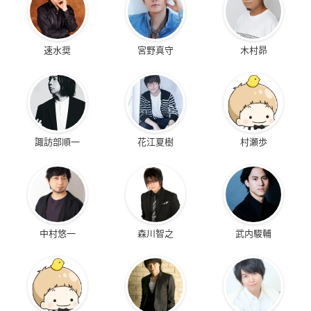
速水奨
宮野真守
木村昴
諏訪部順一
花江夏樹
村瀬歩
中村悠一
森川智之
武内駿輔