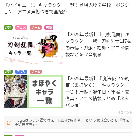
『ハイキュー!!』キャラクター一覧！登場人物を学校・ポジシ
ョン・アニメ声優つきで全紹介
話題
アニメ
ゲーム
声優
【2025年最新】『刀剣乱舞』キ
ャラクター一覧｜刀剣男士117振
の声優・刀派・絵師・アニメ情
報などを完全網羅
話題
アプリ
ゲーム
【2025年最新】『魔法使いの約
束（まほやく）』キャラクター
一覧！声優・誕生日・年齢・魔
道具・アニメ情報まとめ【ネタ
バレ有】
4コメント
magiaはラテン語で魔法、killerは殺す者。 という意味合いから「魔法
使い殺す者」…