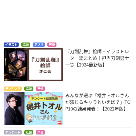
イラスト
話題
アプリ
声優
『刀剣乱舞』絵師・イラストレ
ーター総まとめ｜担当刀剣男士
一覧【2024最新版】
ランキング
話題
声優
みんなが選ぶ「櫻井トオルさん
が演じるキャラといえば？」TO
P10の結果発表！【2022年版】
アンケート
話題
声優