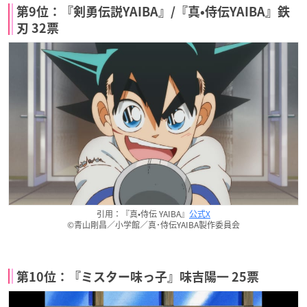
第9位：『剣勇伝説YAIBA』/『真•侍伝YAIBA』鉄
刃 32票
引用：『真•侍伝 YAIBA』
公式X
©青山剛昌／小学館／真･侍伝YAIBA製作委員会
第10位：『ミスター味っ子』味吉陽一 25票