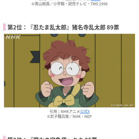
©青山剛昌／小学館・読売テレビ・TMS 1996
第2位：『忍たま乱太郎』猪名寺乱太郎 89票
引用：NHKアニメ
公式X
©尼子騒兵衛／NHK・NEP