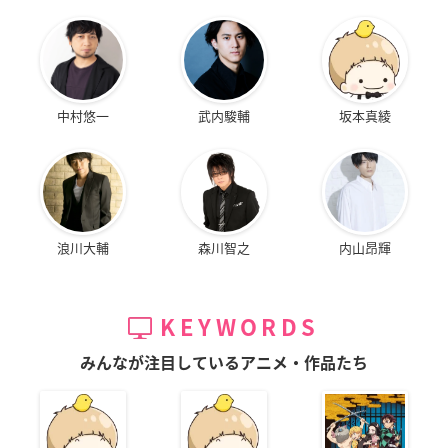
中村悠一
武内駿輔
坂本真綾
浪川大輔
森川智之
内山昂輝
KEYWORDS
みんなが注目しているアニメ・作品たち