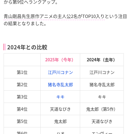
から第9位へランクアップ。
青山剛昌先生原作アニメの主人公2名がTOP10入り
という注目
の結果となりました。
2024年との比較
2025年（今年）
2024年（去
年）
第1位
江戸川コナン
江戸川コナン
第2位
猪名寺乱太郎
猪名寺乱太郎
第3位
キキ
キキ
第4位
天道なびき
鬼太郎（第5作）
第5位
鬼太郎
天道なびき
第6位
ハオ
エンヴィー