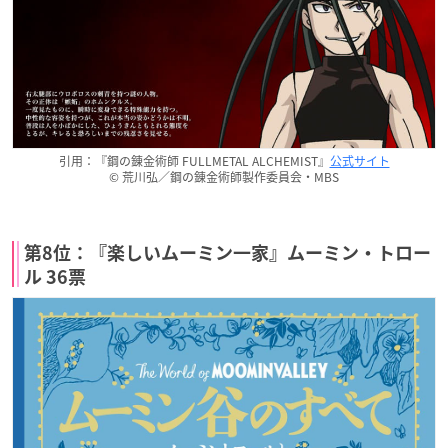
引用：『鋼の錬金術師 FULLMETAL ALCHEMIST』
公式サイト
© 荒川弘／鋼の錬金術師製作委員会・MBS
第8位：『楽しいムーミン一家』ムーミン・トロー
ル 36票