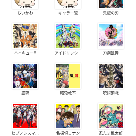
ちいかわ
キャラ一覧
鬼滅の刃
ハイキュー!!
アイドリッシ...
刀剣乱舞
銀魂
暗殺教室
呪術廻戦
ヒプノシスマ...
名探偵コナン
忍たま乱太郎