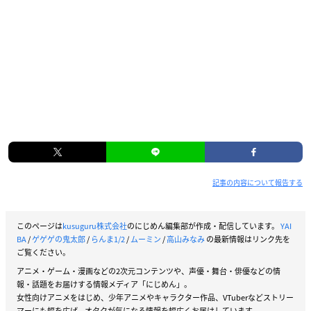
記事の内容について報告する
このページは
kusuguru株式会社
のにじめん編集部が作成・配信しています。
YAI
BA
/
ゲゲゲの鬼太郎
/
らんま1/2
/
ムーミン
/
高山みなみ
の最新情報はリンク先を
ご覧ください。
アニメ・ゲーム・漫画などの2次元コンテンツや、声優・舞台・俳優などの情
報・話題をお届けする情報メディア「にじめん」。
女性向けアニメをはじめ、少年アニメやキャラクター作品、VTuberなどストリー
マーにも幅を広げ、オタクが気になる情報を幅広くお届けしています。