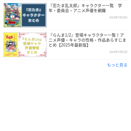
『忍たま乱太郎』キャラクター一覧 学
年・委員会・アニメ声優を網羅
2026年7月28日
『らんま1/2』登場キャラクター一覧！ア
ニメ声優・キャラの性格・作品あらすじま
とめ【2025年最新版】
引用：81プロデュース
公式サイト
2025年7月02日
高山みなみ
さんは東京都出身で81プロデュースに所属してお
もっと見る
り、今年で61歳を迎えます。
専門学校演劇科を中退してOLとして働いていたとき、電話での
声を褒められたことから、声優を志すことにしたそう。
『
名探偵コナン
』江戸川コナン役や『魔女の宅急便』キキ役な
ど、超有名＆人気作の主人公を務めている大人気声優さんで
す！