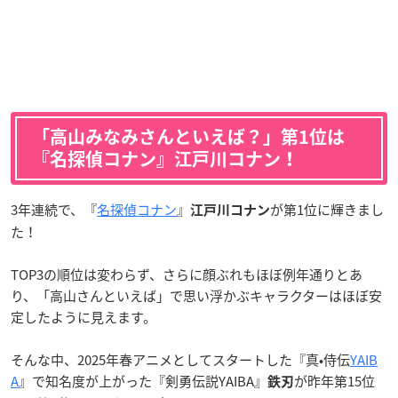
「高山みなみさんといえば？」第1位は
『名探偵コナン』江戸川コナン！
3年連続で、『
名探偵コナン
』
が第1位に輝きまし
江戸川コナン
た！
TOP3の順位は変わらず、さらに顔ぶれもほぼ例年通りとあ
り、「高山さんといえば」で思い浮かぶキャラクターはほぼ安
定したように見えます。
そんな中、2025年春アニメとしてスタートした『真•侍伝
YAIB
A
』で知名度が上がった『剣勇伝説YAIBA』
が昨年第15位
鉄刃