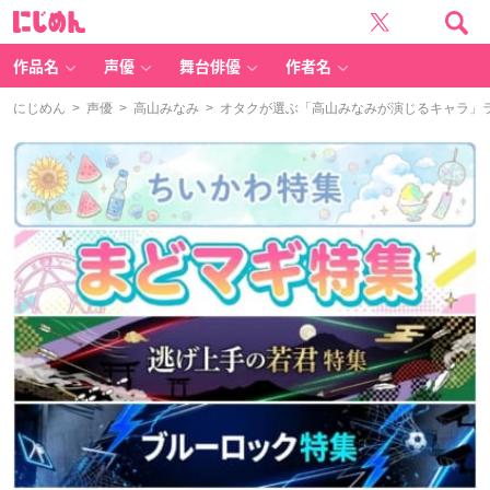
に
じ
め
ん
作品名
声優
舞台俳優
作者名
にじめん
>
声優
>
高山みなみ
> オタクが選ぶ「高山みなみが演じるキャラ」ラ