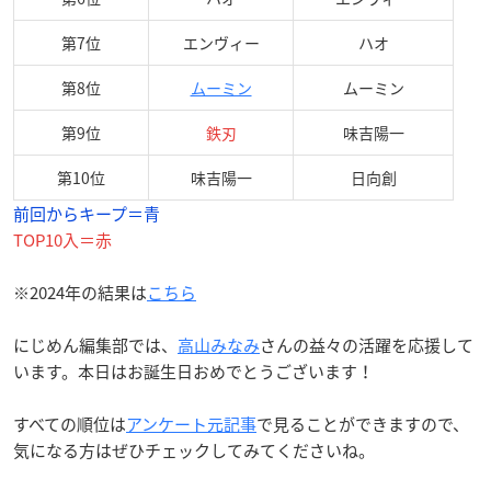
第7位
エンヴィー
ハオ
第8位
ムーミン
ムーミン
第9位
鉄刃
味吉陽一
第10位
味吉陽一
日向創
前回からキープ＝青
TOP10入＝赤
※2024年の結果は
こちら
にじめん編集部では、
高山みなみ
さんの益々の活躍を応援して
います。本日はお誕生日おめでとうございます！
すべての順位は
アンケート元記事
で見ることができますので、
気になる方はぜひチェックしてみてくださいね。