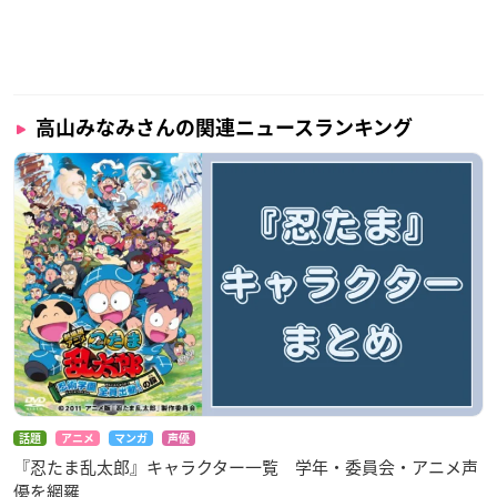
調査概要
調査期間：2025年4月21日（月）～4月27日（日）
有効投票数：829票
高山みなみさんの関連ニュースランキング
話題
アニメ
マンガ
声優
『忍たま乱太郎』キャラクター一覧 学年・委員会・アニメ声
優を網羅