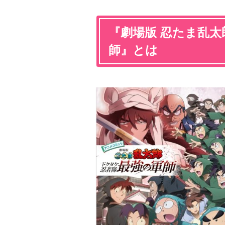
『劇場版 忍たま乱太
師』とは