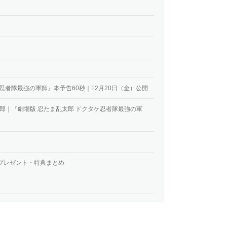
忍者隊最強の軍師』本予告60秒｜12月20日（金）公開
郎｜『劇場版 忍たま乱太郎 ドクタケ忍者隊最強の軍
プレゼント・特典まとめ