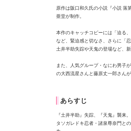
原作は阪口和久氏の小説『小説 落
亜堂が制作。
本作のキャッチコピーには「迫る、
など、緊迫感と切なさ、さらに「忍
土井半助失踪や天鬼の登場など、新
また、人気グループ・なにわ男子が
の大西流星さんと藤原丈一郎さんが
あらすじ
『土井半助』失踪、『天鬼』襲来。
タソガレドキ忍者・諸泉尊奈門との