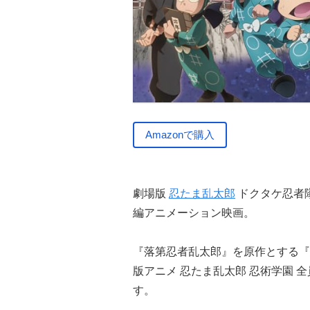
Amazonで購入
劇場版
忍たま乱太郎
ドクタケ忍者隊
編アニメーション映画。
『落第忍者乱太郎』を原作とする『
版アニメ 忍たま乱太郎 忍術学園 
す。