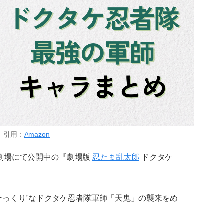
引用：
Amazon
国の劇場にて公開中の『劇場版
忍たま乱太郎
ドクタケ
そっくり”なドクタケ忍者隊軍師「天鬼」の襲来をめ