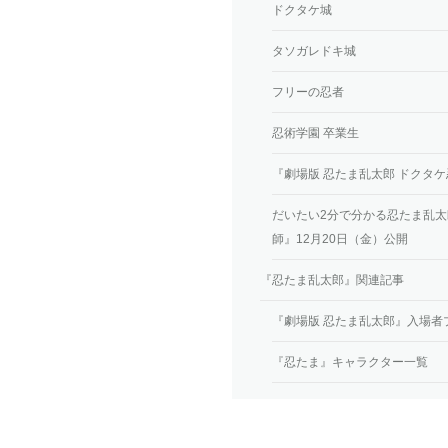
ドクタケ城
タソガレドキ城
フリーの忍者
忍術学園 卒業生
『劇場版 忍たま乱太郎 ドクタケ
だいたい2分で分かる忍たま乱太
師』12月20日（金）公開
『忍たま乱太郎』関連記事
『劇場版 忍たま乱太郎』入場者
『忍たま』キャラクター一覧