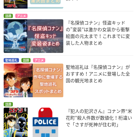
話題
アニメ
『名探偵コナン』怪盗キッド
の“変装”は激かわ女装から衝撃
絵面の元太まで！これまでに変
装した人物まとめ
聖地巡礼
話題
アニメ
聖地巡礼は『名探偵コナン』が
おすすめ！アニメに登場した全
国の観光地まとめ
話題
『犯人の犯沢さん』コナン界“米
花町”殺人件数が数値化！桁違い
で「さすが死神が住む町」