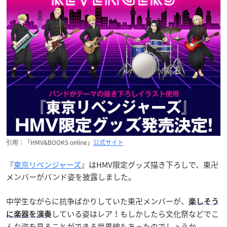
引用：「HMV&BOOKS online」
公式サイト
『
東京リベンジャーズ
』はHMV限定グッズ描き下ろしで、東卍
メンバーがバンド姿を披露しました。
中学生ながらに抗争ばかりしていた東卍メンバーが、
楽しそう
している姿はレア！もしかしたら文化祭などでこ
に楽器を演奏
んな姿を見ることができる世界線もあったのでしょうか。