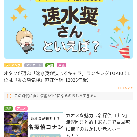
ランキング
アンケート
話題
声優
オタクが選ぶ「速水奨が演じるキャラ」ランキングTOP10！1
位は『炎の蜃気楼』直江信綱【2026年版】
14コメント
この時代に直江信綱が1位になるのおもろすぎるw
話題
アニメ
カオスな魅力『名探偵コナン』
浦沢回まとめ！あんこで窒息死
に様子のおかしい老人ホー
ム！？