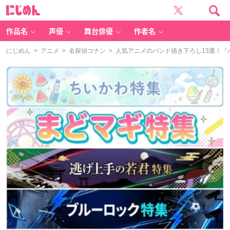
に
じ
め
ん
作品名
声優
舞台俳優
作者名
にじめん
>
アニメ
>
名探偵コナン
> 人気アニメのバンド描き下ろし13選！