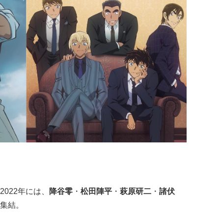
022年には、
降谷零
・
松田陣平
・
萩原研二
・
諸伏
集結。