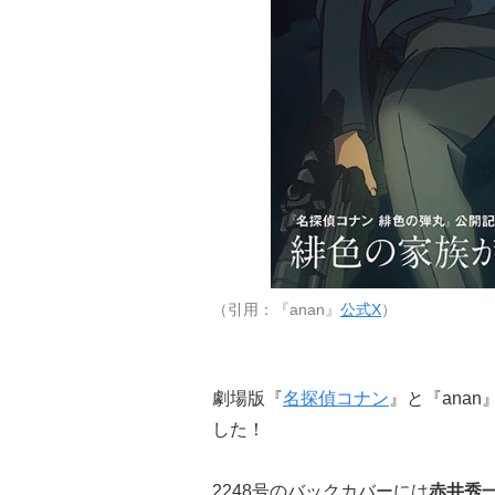
（引用：『anan』
公式X
）
劇場版『
名探偵コナン
』と『ana
した！
2248号のバックカバーには
赤井秀