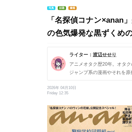
写真
話題
書籍
「名探偵コナン×ana
の色気爆発な黒ずくめ
ライター：
渡辺せせり
アニメオタク歴20年。オタ
ジャンプ系の漫画やそれを原
2026年 04月10日
Friday 12:35