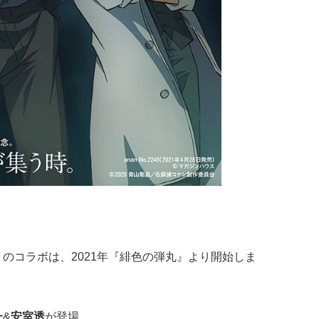
n』のコラボは、2021年『緋色の弾丸』より開始しま
一
&
安室透
が登場。