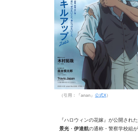
（引用：『anan』
公式X
）
『ハロウィンの花嫁』が公開された2
景光
・
伊達航
の通称・警察学校組が