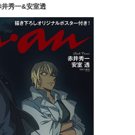
赤井秀一&安室透