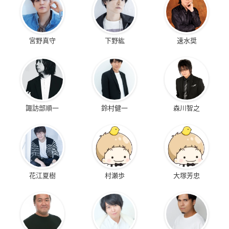
宮野真守
下野紘
速水奨
諏訪部順一
鈴村健一
森川智之
花江夏樹
村瀬歩
大塚芳忠