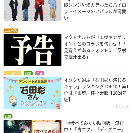
碇シンジや渚カヲルたちパイロ
ットイメージのアパレルが可愛
い
ニュース
マクドナルドが『エヴァンゲリ
オン』とのコラボを匂わせ！？
見覚えがあるフォントに「反射
で脳汁出る」
ランキング
話題
声優
オタクが選ぶ「石田彰が演じる
キャラ」ランキングTOP10！第1
位は『銀魂』桂小太郎【2024年
版】
1コメント
話題
「#食べてみたい映画飯」流行
中！『青エク』『ディズニー』