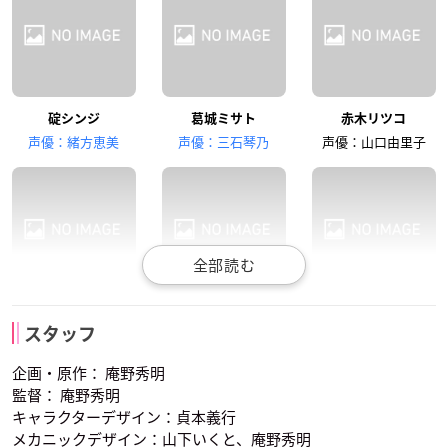
碇シンジ
葛城ミサト
赤木リツコ
石田彰
清川元夢
結城比呂
声優：緒方恵美
声優：三石琴乃
声優：山口由里子
渚カヲル
冬月コウゾウ
日向マコト
綾波レイ
惣流・アスカ・ラン
碇ゲンドウ
長沢美樹
子安武人
関智一
グレー
スタッフ
声優：林原めぐみ
声優：立木文彦
伊吹マヤ
青葉シゲル
鈴原トウジ
声優：宮村優子
企画・原作： 庵野秀明
監督： 庵野秀明
キャラクターデザイン：貞本義行
メカニックデザイン：山下いくと、庵野秀明