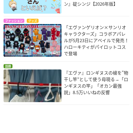
ン』碇シンジ【2026年版】
ファッション
グッズ
「エヴァンゲリオン×サンリオ
キャラクターズ」コラボアパレ
ルが5月23日にアベイルで発売！
ハローキティがパイロットコス
で登場
話題
『エヴァ』ロンギヌスの槍を“物
干し竿”として使う母現る→「ロ
ンギヌスの竿」「オカン最強
説」8.5万いいねの反響