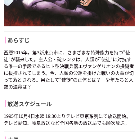
あらすじ
西暦2015年。第3新東京市に、さまざまな特殊能力を持つ“使
徒”が襲来した。主人公・碇シンジは、人類が“使徒”に対抗す
る唯一の手段であるヒト型決戦兵器エヴァンゲリオンの操縦者
に抜擢されてしまう。今、人類の命運を掛けた戦いの火蓋が切
って落とされる。果たして“使徒”の正体とは？ 少年たちと人
類の運命は？
放送スケジュール
1995年10月4日水曜 18:30よりテレビ東京系列にて放送開始。
テレビ愛知、岐阜放送など全国各地の放送局でも順次放送。