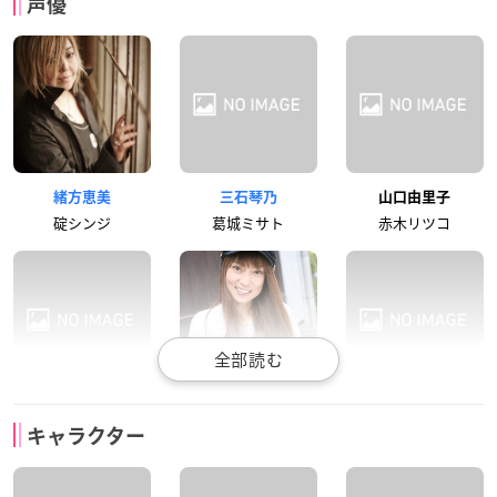
声優
緒方恵美
三石琴乃
山口由里子
碇シンジ
葛城ミサト
赤木リツコ
林原めぐみ
宮村優子
立木文彦
キャラクター
綾波レイ
惣流・アスカ・ラン
碇ゲンドウ
グレー