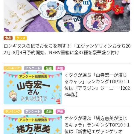
食品
グッズ
ロンギヌスの槍でおせちを刺す!!! 「エヴァンゲリオンおせち20
27」8月4日予約開始、NERV重箱に全37種を豪華盛り付け
ランキング
アンケート
話題
声優
オタクが選ぶ「山寺宏一が演じ
るキャラ」ランキングTOP10！1
位は『アラジン』ジーニー【202
6年版】
ランキング
アンケート
話題
声優
オタクが選ぶ「緒方恵美が演じ
るキャラ」ランキングTOP10！1
位は『新世紀エヴァンゲリオ