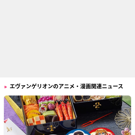
相田ケンスケ
洞木ヒカリ
キール・ロレンツ
声優：岩永哲哉
声優：岩男潤子
声優：麦人
エヴァンゲリオンのアニメ・漫画関連ニュース