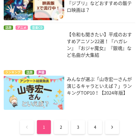
『ジブリ』などおすすめの飯テ
ロ映画は？
話題
アニメ
音楽CD
【令和も聞きたい】平成のおす
すめアニソン22選！『ハガレ
ン』『おジャ魔女』『銀魂』な
ど名曲が大集結
ランキング
話題
声優
みんなが選ぶ「山寺宏一さんが
演じるキャラといえば？」ラン
キングTOP10！【2024年版】
1
2
3
4