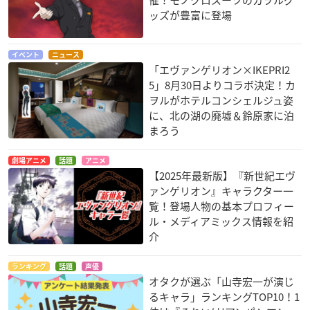
ッズが豊富に登場
イベント
ニュース
「エヴァンゲリオン×IKEPRI2
5」8月30日よりコラボ決定！カ
ヲルがホテルコンシェルジュ姿
に、北の湖の廃墟＆鈴原家に泊
まろう
劇場アニメ
話題
アニメ
【2025年最新版】『新世紀エヴ
ァンゲリオン』キャラクター一
覧！登場人物の基本プロフィー
ル・メディアミックス情報を紹
介
ランキング
話題
声優
オタクが選ぶ「山寺宏一が演じ
るキャラ」ランキングTOP10！1