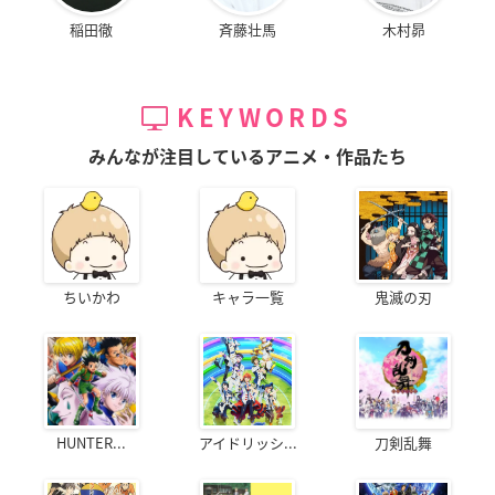
稲田徹
斉藤壮馬
木村昴
KEYWORDS
みんなが注目しているアニメ・作品たち
ちいかわ
キャラ一覧
鬼滅の刃
HUNTER...
アイドリッシ...
刀剣乱舞