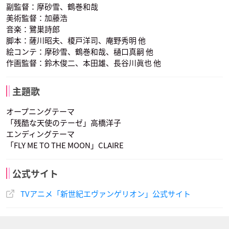
副監督：摩砂雪、鶴巻和哉
美術監督：加藤浩
音楽：鷺巣詩郎
脚本：薩川昭夫、榎戸洋司、庵野秀明 他
岩永哲哉
岩男潤子
麦人
渚カヲル
冬月コウゾウ
日向マコト
相田ケンスケ
洞木ヒカリ
キール・ロレンツ
絵コンテ：摩砂雪、鶴巻和哉、樋口真嗣 他
声優：石田彰
声優：清川元夢
声優：結城比呂
作画監督：鈴木俊二、本田雄、長谷川眞也 他
主題歌
オープニングテーマ
「残酷な天使のテーゼ」高橋洋子
エンディングテーマ
伊吹マヤ
青葉シゲル
鈴原トウジ
「FLY ME TO THE MOON」CLAIRE
声優：長沢美樹
声優：子安武人
声優：関智一
公式サイト
TVアニメ「新世紀エヴァンゲリオン」公式サイト