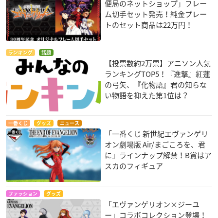
便局のネットショップ」フレー
ム切手セット発売！純金プレー
トのセット商品は22万円！
ランキング
話題
【投票数約2万票】アニソン人気
ランキングTOP5！『進撃』紅蓮
の弓矢、『化物語』君の知らな
い物語を抑えた第1位は？
一番くじ
グッズ
ニュース
「一番くじ 新世紀エヴァンゲリ
オン劇場版 Air/まごころを、君
に」ラインナップ解禁！B賞はア
スカのフィギュア
ファッション
グッズ
「エヴァンゲリオン×ジーユ
ー」コラボコレクション登場！