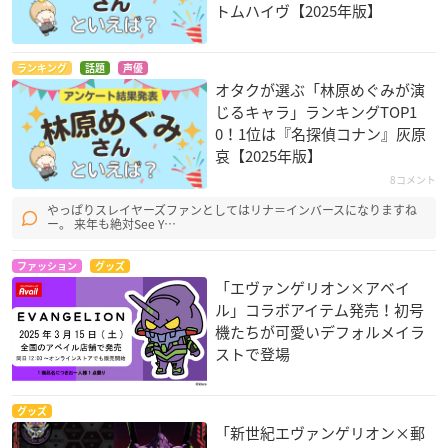
トムハイヴ【2025年版】
ランキング
話題
声優
オタクが選ぶ「林原めぐみが演
じるキャラ」ランキングTOP1
0！1位は『名探偵コナン』灰原
哀【2025年版】
8コメント
やっぱりスレイヤーズファンとしてはリナ＝インバースになりますね
ー。 来年も絶対See Y…
ファッション
グッズ
「エヴァンゲリオン×アベイ
ル」コラボアイテム発売！初号
機たちが可愛いデフォルメイラ
ストで登場
グッズ
「新世紀エヴァンゲリオン×郵