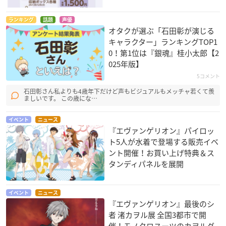
ランキング
話題
声優
オタクが選ぶ「石田彰が演じる
キャラクター」ランキングTOP1
0！第1位は『銀魂』桂小太郎【2
025年版】
5コメント
石田彰さん私よりも4歳年下だけど声もビジュアルもメッチャ若くて羨
ましいです。 この歳にな…
イベント
ニュース
『エヴァンゲリオン』パイロッ
ト5人が水着で登場する販売イベ
ント開催！お買い上げ特典＆ス
タンディパネルを展開
イベント
ニュース
『エヴァンゲリオン』最後のシ
者 渚カヲル展 全国3都市で開
催！モノクロスーツのカヲルグ