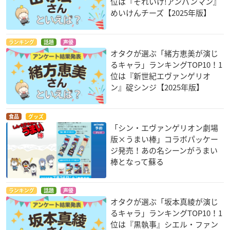
位は『それいけ!アンパンマン』
めいけんチーズ【2025年版】
ランキング
話題
声優
オタクが選ぶ「緒方恵美が演じ
るキャラ」ランキングTOP10！1
位は『新世紀エヴァンゲリオ
ン』碇シンジ【2025年版】
食品
グッズ
「シン・エヴァンゲリオン劇場
版×うまい棒」コラボパッケー
ジ発売！あの名シーンがうまい
棒となって蘇る
ランキング
話題
声優
オタクが選ぶ「坂本真綾が演じ
るキャラ」ランキングTOP10！1
位は『黒執事』シエル・ファン