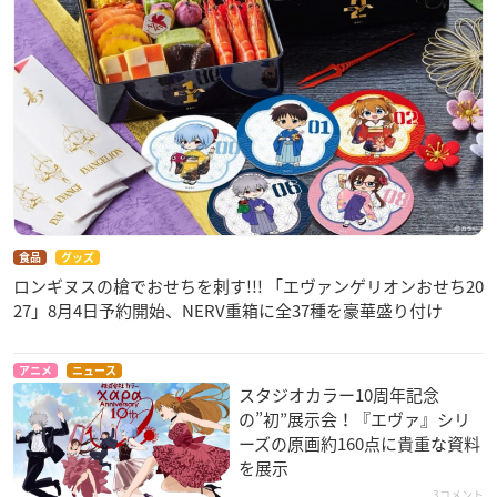
食品
グッズ
ロンギヌスの槍でおせちを刺す!!! 「エヴァンゲリオンおせち20
27」8月4日予約開始、NERV重箱に全37種を豪華盛り付け
アニメ
ニュース
スタジオカラー10周年記念
の”初”展示会！『エヴァ』シリ
ーズの原画約160点に貴重な資料
を展示
3コメント