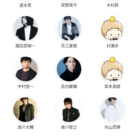
速水奨
宮野真守
木村昴
諏訪部順一
花江夏樹
村瀬歩
中村悠一
武内駿輔
坂本真綾
浪川大輔
森川智之
内山昂輝