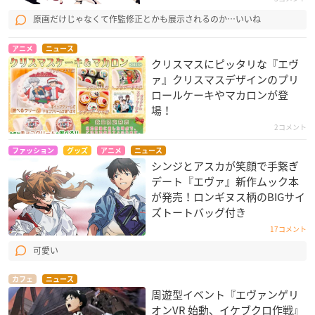
原画だけじゃなくて作監修正とかも展示されるのか…いいね
アニメ
ニュース
クリスマスにピッタリな『エヴ
ァ』クリスマスデザインのプリ
ロールケーキやマカロンが登
場！
2コメント
ファッション
グッズ
アニメ
ニュース
シンジとアスカが笑顔で手繋ぎ
デート『エヴァ』新作ムック本
が発売！ロンギヌス柄のBIGサイ
ズトートバッグ付き
17コメント
可愛い
カフェ
ニュース
周遊型イベント『エヴァンゲリ
オンVR 始動、イケブクロ作戦』