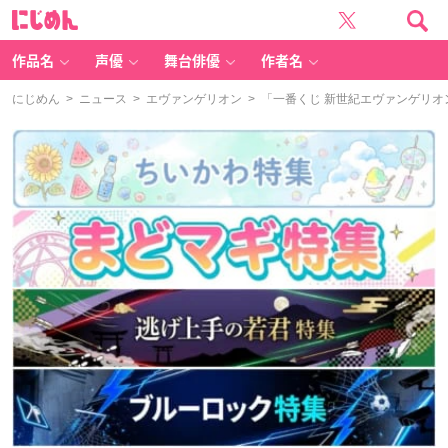
に
じ
め
ん
作品名
声優
舞台俳優
作者名
にじめん
>
ニュース
>
エヴァンゲリオン
> 「一番くじ 新世紀エヴァンゲリオ