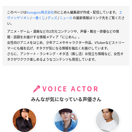
このページは
kusuguru株式会社
のにじめん編集部が作成・配信しています。
エ
ヴァンゲリオン
/
一番くじ
/
グッズ
/
ニュース
の最新情報はリンク先をご覧くださ
い。
アニメ・ゲーム・漫画などの2次元コンテンツや、声優・舞台・俳優などの情
報・話題をお届けする情報メディア「にじめん」。
女性向けアニメをはじめ、少年アニメやキャラクター作品、VTuberなどストリー
マーにも幅を広げ、オタクが気になる情報を幅広くお届けしています。
さらに、アンケート・ランキング・オタ活（推し活）お役立ち情報など、女性オ
タクがワクワク楽しめるようなコンテンツも発信しています。
VOICE ACTOR
みんなが気になっている声優さん