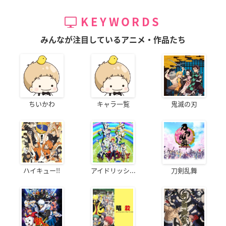
KEYWORDS
みんなが注目しているアニメ・作品たち
ちいかわ
キャラ一覧
鬼滅の刃
ハイキュー!!
アイドリッシ...
刀剣乱舞