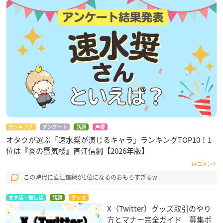
ランキング
アンケート
話題
声優
オタクが選ぶ「速水奨が演じるキャラ」ランキングTOP10！1
位は『炎の蜃気楼』直江信綱【2026年版】
14コメント
この時代に直江信綱が1位になるのおもろすぎるw
オタ活・推し活
話題
グッズ
X（Twitter）グッズ取引のやり
方とマナー完全ガイド 募集ポ