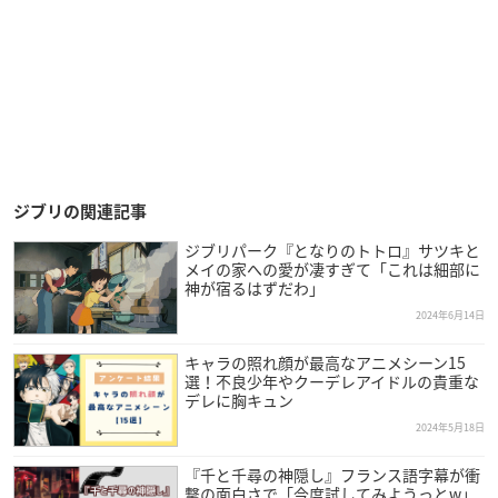
ジブリの関連記事
ジブリパーク『となりのトトロ』サツキと
メイの家への愛が凄すぎて「これは細部に
神が宿るはずだわ」
2024年6月14日
キャラの照れ顔が最高なアニメシーン15
選！不良少年やクーデレアイドルの貴重な
デレに胸キュン
2024年5月18日
『千と千尋の神隠し』フランス語字幕が衝
撃の面白さで「今度試してみようっとw」