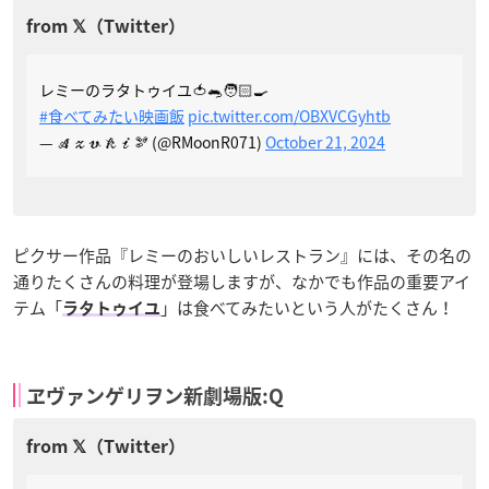
レミーのラタトゥイユ🍅🐀🧑🏻‍🍳
#食べてみたい映画飯
pic.twitter.com/OBXVCGyhtb
— 𝒜𝓏𝓋𝓀𝒾🫘 (@RMoonR071)
October 21, 2024
ピクサー作品『レミーのおいしいレストラン』には、その名の
通りたくさんの料理が登場しますが、なかでも作品の重要アイ
テム「
」は食べてみたいという人がたくさん！
ラタトゥイユ
ヱヴァンゲリヲン新劇場版:Q