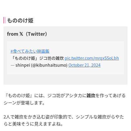
もののけ姫
#食べてみたい映画飯
「もののけ姫」ジコ坊の雑炊
pic.twitter.com/mrqxSSoLbh
— shinpei (@kibunhaitsumo)
October 21, 2024
『もののけ姫』には、ジコ坊がアシタカに
を作ってあげる
雑炊
シーンが登場します。
2人で雑炊をかき込む姿が印象的で、シンプルな雑炊がらやた
らと美味そうに見えますよね。