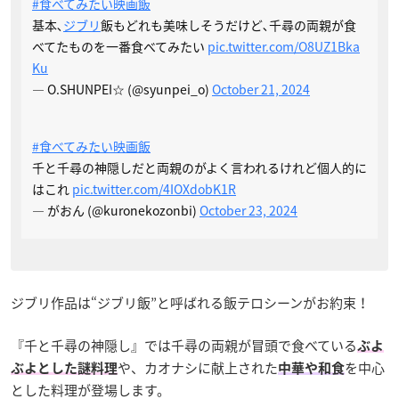
#食べてみたい映画飯
基本､
ジブリ
飯もどれも美味しそうだけど､千尋の両親が食
べてたものを一番食べてみたい
pic.twitter.com/O8UZ1Bka
Ku
— O.SHUNPEI☆ (@syunpei_o)
October 21, 2024
#食べてみたい映画飯
千と千尋の神隠しだと両親のがよく言われるけれど個人的に
はこれ
pic.twitter.com/4IOXdobK1R
— がおん (@kuronekozonbi)
October 23, 2024
ジブリ作品は“ジブリ飯”と呼ばれる飯テロシーンがお約束！
『千と千尋の神隠し』では千尋の両親が冒頭で食べている
ぶよ
や、カオナシに献上された
を中心
ぶよとした謎料理
中華や和食
とした料理が登場します。