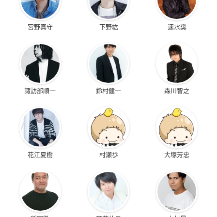
宮野真守
下野紘
速水奨
諏訪部順一
鈴村健一
森川智之
花江夏樹
村瀬歩
大塚芳忠