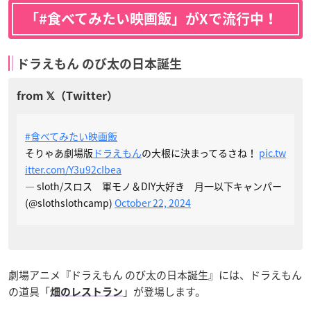
「#食べてみたい映画飯」がXで流行中！
ドラえもん のび太の日本誕生
#食べてみたい映画飯
そりゃあ劇場版
ドラえもん
の大根に決まってるさね！
pic.tw
itter.com/Y3u92cIbea
— sloth/スロス 軍モノ＆DIY大好き 月一以下キャンパー
(@slothslothcamp)
October 22, 2024
劇場アニメ『ドラえもん のび太の日本誕生』には、ドラえもん
の道具「
」が登場します。
畑のレストラン