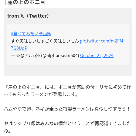
崖の上のポニョ
#食べてみたい映画飯
すぐ美味しいしすごく美味しいもん
pic.twitter.com/mZFM
7G0UdP
— ☆@アルк𝄞⭐ (@alphonsearia04)
October 22, 2024
『崖の上のポニョ』には、ポニョが宗助の母・リサに初めて作
ってもらったラーメンが登場します。
ハムやゆで卵、ネギが乗った特製ラーメンは真似しやすそう！
やはりジブリ飯はみんなの憧れということが再認識できました
ね。