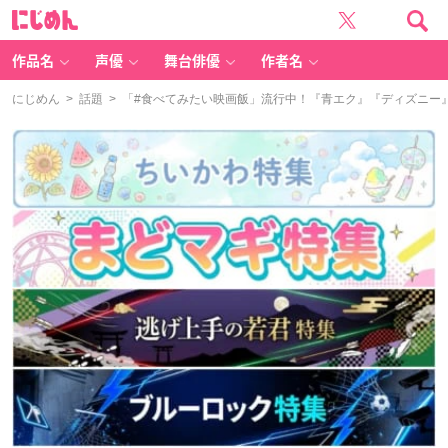
に
じ
め
ん
作品名
声優
舞台俳優
作者名
にじめん
>
話題
> 「#食べてみたい映画飯」流行中！『青エク』『ディズニー