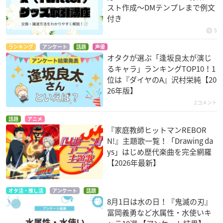
スト作成〜DMテンプレまで例文
付き
5
ランキング
アンケート
話題
声優
オタクが選ぶ「逢坂良太が演じ
るキャラ」ランキングTOP10！1
位は『ダイヤのA』沢村栄純【20
26年版】
2コメント
話題
アニメ
『家庭教師ヒットマンREBOR
N!』主題歌一覧！「Drawing da
ys」はじめ歴代楽曲を完全網羅
【2026年最新】
オタ活・推し活
アンケート
話題
8月1日は水の日！『鬼滅の刃』
冨岡義勇など水属性・水使いキ