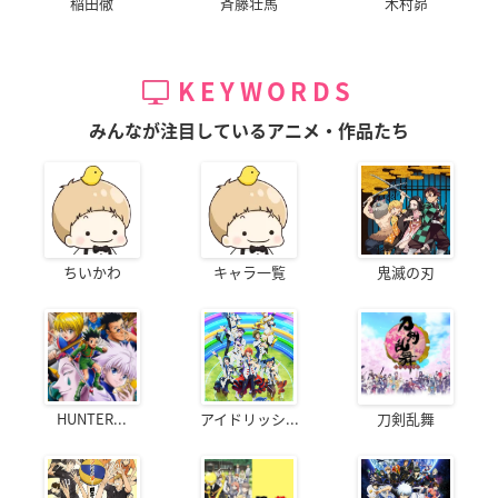
稲田徹
斉藤壮馬
木村昴
KEYWORDS
みんなが注目しているアニメ・作品たち
ちいかわ
キャラ一覧
鬼滅の刃
HUNTER...
アイドリッシ...
刀剣乱舞