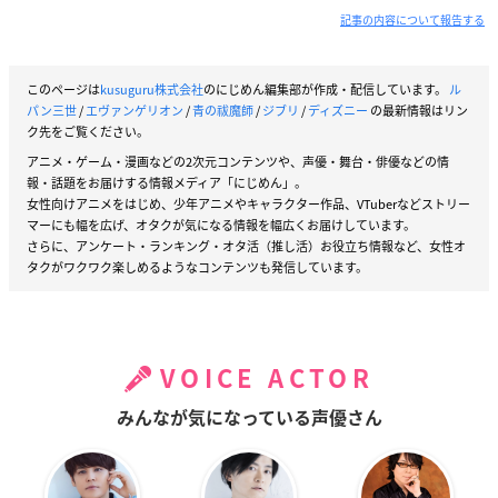
記事の内容について報告する
このページは
kusuguru株式会社
のにじめん編集部が作成・配信しています。
ル
パン三世
/
エヴァンゲリオン
/
青の祓魔師
/
ジブリ
/
ディズニー
の最新情報はリン
ク先をご覧ください。
アニメ・ゲーム・漫画などの2次元コンテンツや、声優・舞台・俳優などの情
報・話題をお届けする情報メディア「にじめん」。
女性向けアニメをはじめ、少年アニメやキャラクター作品、VTuberなどストリー
マーにも幅を広げ、オタクが気になる情報を幅広くお届けしています。
さらに、アンケート・ランキング・オタ活（推し活）お役立ち情報など、女性オ
タクがワクワク楽しめるようなコンテンツも発信しています。
VOICE ACTOR
みんなが気になっている声優さん