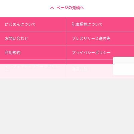
ページの先頭へ
にじめんについて
記事掲載について
お問い合わせ
プレスリリース送付先
利用規約
プライバシーポリシー
インフォマティブデータポリシ
運営会社
ー
kusuguru
media
アニメ情報［にじめん］
科学ニュース［ナゾロジー］
メンタルケア［ココロジー］
心理テスト［シンリ］
Copyright 2013 nijimen.