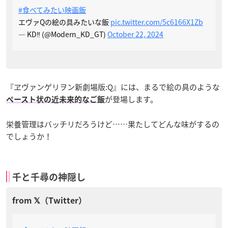
#食べてみたい映画飯
エヴァQの絵の具みたいな飯
pic.twitter.com/5c6166X1Zb
— KD‼️ (@Modern_KD_GT)
October 22, 2024
『ヱヴァンゲリヲン新劇場版:Q』には、まるで絵の具のような
が登場します。
ペースト状の近未来的なご飯
栄養管理はバッチリだろうけど……果たしてどんな味がするの
でしょうか！
千と千尋の神隠し