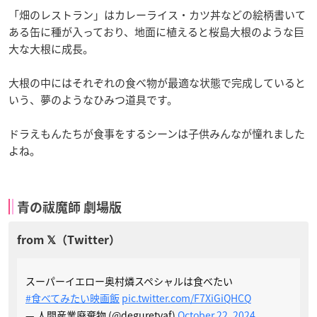
「畑のレストラン」はカレーライス・カツ丼などの絵柄書いて
ある缶に種が入っており、地面に植えると桜島大根のような巨
大な大根に成長。
大根の中にはそれぞれの食べ物が最適な状態で完成していると
いう、夢のようなひみつ道具です。
ドラえもんたちが食事をするシーンは子供みんなが憧れました
よね。
青の祓魔師 劇場版
スーパーイエロー奥村燐スペシャルは食べたい
#食べてみたい映画飯
pic.twitter.com/F7XiGiQHCQ
— 人間産業廃棄物 (@deguretyaf)
October 22, 2024